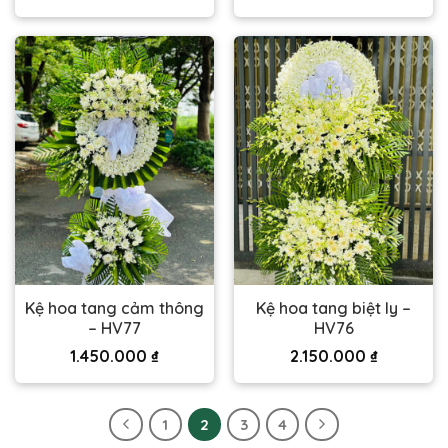
Kệ hoa tang cảm thông
Kệ hoa tang biệt ly –
– HV77
HV76
1.450.000
₫
2.150.000
₫
1
2
3
4