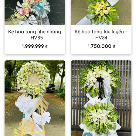
Kệ hoa tang nhẹ nhàng
Kệ hoa tang lưu luyến –
– HV85
HV84
1.999.999
₫
1.750.000
₫