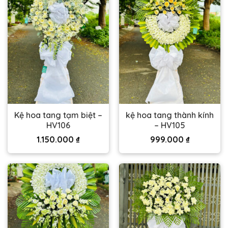
Kệ hoa tang tạm biệt –
kệ hoa tang thành kính
HV106
– HV105
1.150.000
₫
999.000
₫