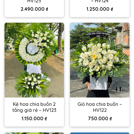
HV125
– HV124
2.490.000
₫
1.250.000
₫
Kệ hoa chia buồn 2
Giỏ hoa chia buồn –
tầng giá rẻ – HV123
HV122
1.150.000
₫
750.000
₫