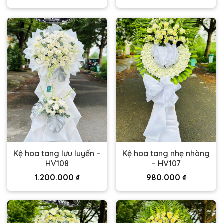
Kệ hoa tang lưu luyến –
Kệ hoa tang nhẹ nhàng
HV108
– HV107
1.200.000
₫
980.000
₫