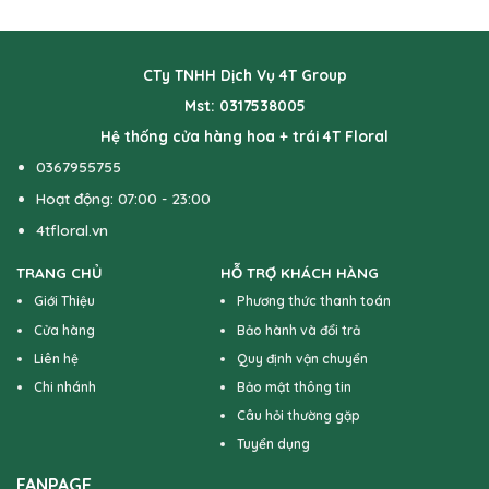
CTy TNHH Dịch Vụ 4T Group
Mst: 0317538005
Hệ thống cửa hàng hoa + trái 4T Floral
0367955755
Hoạt động: 07:00 - 23:00
4tfloral.vn
TRANG CHỦ
HỖ TRỢ KHÁCH HÀNG
Giới Thiệu
Phương thức thanh toán
Cửa hàng
Bảo hành và đổi trả
Liên hệ
Quy định vận chuyển
Chi nhánh
Bảo mật thông tin
Câu hỏi thường gặp
Tuyển dụng
FANPAGE