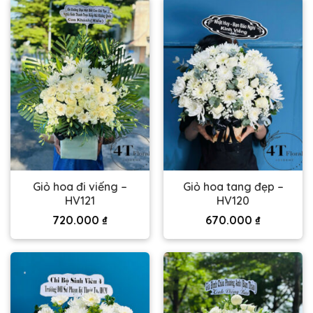
Giỏ hoa đi viếng –
Giỏ hoa tang đẹp –
HV121
HV120
720.000
₫
670.000
₫