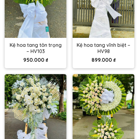
Kệ hoa tang tôn trọng
Kệ hoa tang vĩnh biệt –
– HV103
HV98
950.000
₫
899.000
₫