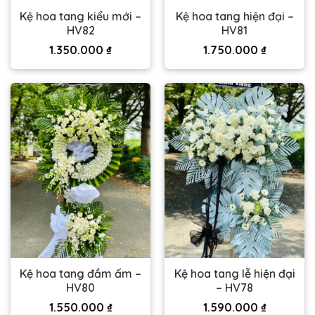
Kệ hoa tang kiểu mới –
Kệ hoa tang hiện đại –
HV82
HV81
1.350.000
₫
1.750.000
₫
Kệ hoa tang đầm ấm –
Kệ hoa tang lễ hiện đại
HV80
– HV78
1.550.000
₫
1.590.000
₫