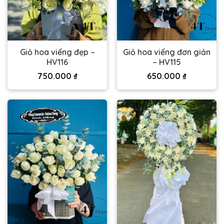
Giỏ hoa viếng đẹp –
Giỏ hoa viếng đơn giản
HV116
– HV115
750.000
₫
650.000
₫