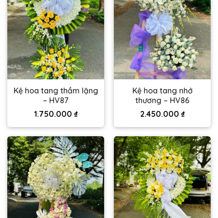
Kệ hoa tang thầm lặng
Kệ hoa tang nhớ
– HV87
thương – HV86
1.750.000
₫
2.450.000
₫