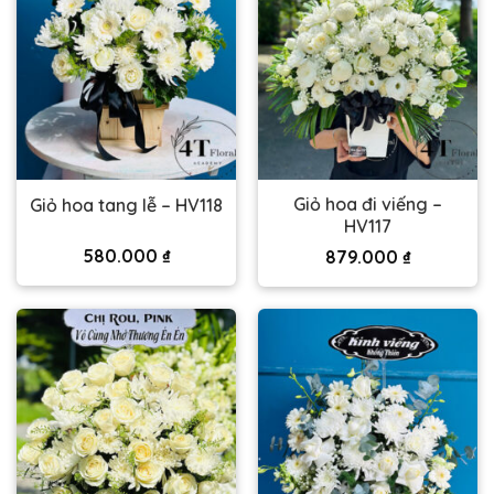
Giỏ hoa đi viếng –
Giỏ hoa tang lễ – HV118
HV117
580.000
₫
879.000
₫