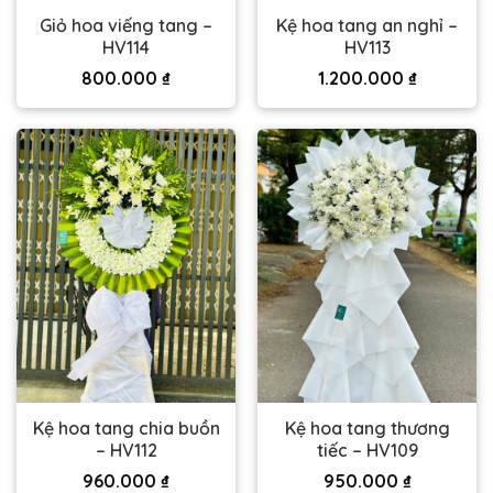
Giỏ hoa viếng tang –
Kệ hoa tang an nghỉ –
HV114
HV113
800.000
₫
1.200.000
₫
Kệ hoa tang chia buồn
Kệ hoa tang thương
– HV112
tiếc – HV109
960.000
₫
950.000
₫