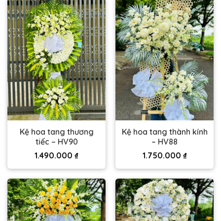
Kệ hoa tang thương
Kệ hoa tang thành kính
tiếc – HV90
– HV88
1.490.000
₫
1.750.000
₫