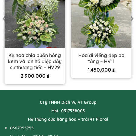
Kệ hoa chia buồn hồng
Hoa đi viếng đẹp ba
kem và lan hồ điệp đầy
tầng – HV11
sự thương tiếc – HV29
1.450.000
₫
2.900.000
₫
CTy TNHH Dịch Vụ 4T Group
Mst: 0317538005
Hệ thống cửa hàng hoa + trái 4T Floral
0367955755