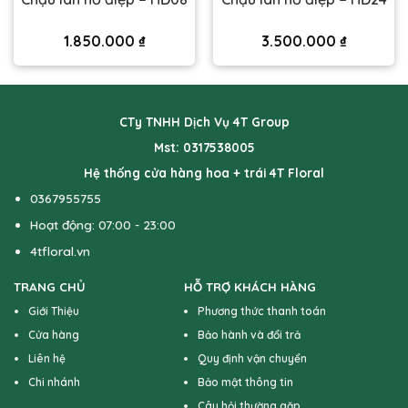
1.850.000
₫
3.500.000
₫
CTy TNHH Dịch Vụ 4T Group
Mst: 0317538005
Hệ thống cửa hàng hoa + trái 4T Floral
0367955755
Hoạt động: 07:00 - 23:00
4tfloral.vn
TRANG CHỦ
HỖ TRỢ KHÁCH HÀNG
Giới Thiệu
Phương thức thanh toán
Cửa hàng
Bảo hành và đổi trả
Liên hệ
Quy định vận chuyển
Chi nhánh
Bảo mật thông tin
Câu hỏi thường gặp