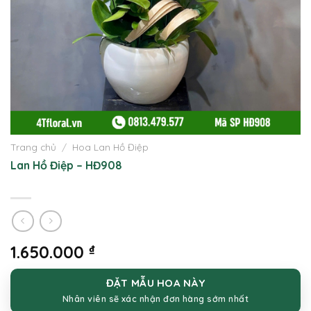
Trang chủ
/
Hoa Lan Hồ Điệp
Lan Hồ Điệp – HĐ908
1.650.000
₫
ĐẶT MẪU HOA NÀY
Nhân viên sẽ xác nhận đơn hàng sớm nhất