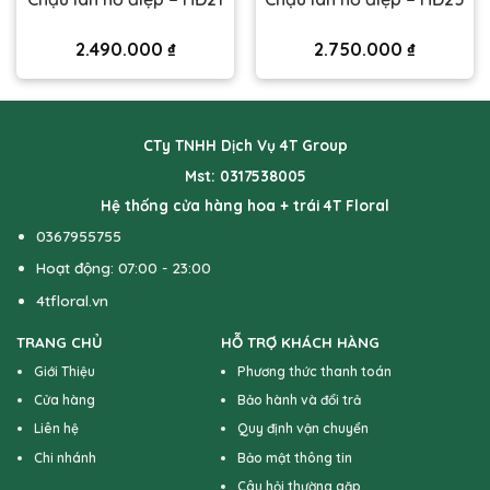
2.490.000
₫
2.750.000
₫
CTy TNHH Dịch Vụ 4T Group
Mst: 0317538005
Hệ thống cửa hàng hoa + trái 4T Floral
0367955755
Hoạt động: 07:00 - 23:00
4tfloral.vn
TRANG CHỦ
HỖ TRỢ KHÁCH HÀNG
Giới Thiệu
Phương thức thanh toán
Cửa hàng
Bảo hành và đổi trả
Liên hệ
Quy định vận chuyển
Chi nhánh
Bảo mật thông tin
Câu hỏi thường gặp