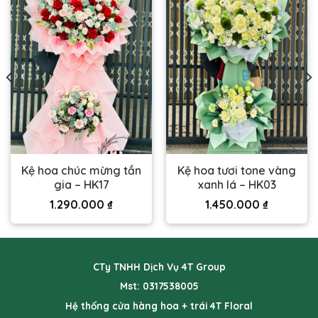
Kệ hoa chúc mừng tần
Kệ hoa tươi tone vàng
gia – HK17
xanh lá – HK03
1.290.000
₫
1.450.000
₫
CTy TNHH Dịch Vụ 4T Group
Mst: 0317538005
Hệ thống cửa hàng hoa + trái 4T Floral