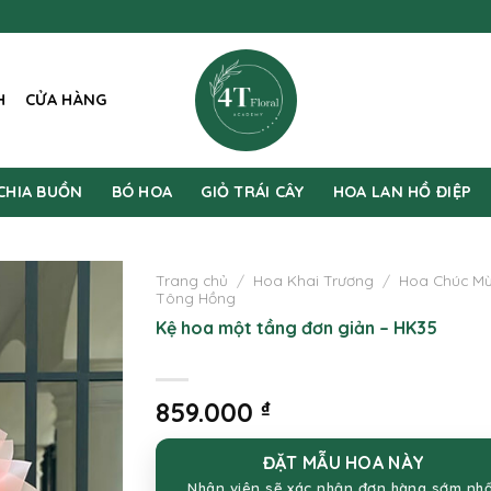
H
CỬA HÀNG
CHIA BUỒN
BÓ HOA
GIỎ TRÁI CÂY
HOA LAN HỒ ĐIỆP
Trang chủ
/
Hoa Khai Trương
/
Hoa Chúc M
Tông Hồng
Kệ hoa một tầng đơn giản – HK35
859.000
₫
ĐẶT MẪU HOA NÀY
Nhân viên sẽ xác nhận đơn hàng sớm nh