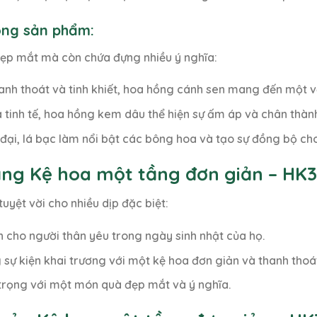
rong sản phẩm:
đẹp mắt mà còn chứa đựng nhiều ý nghĩa:
hanh thoát và tinh khiết, hoa hồng cánh sen mang đến một 
và tinh tế, hoa hồng kem dâu thể hiện sự ấm áp và chân thàn
n đại, lá bạc làm nổi bật các bông hoa và tạo sự đồng bộ ch
ặng Kệ hoa một tầng đơn giản – HK
uyệt vời cho nhiều dịp đặc biệt:
ch cho người thân yêu trong ngày sinh nhật của họ.
g sự kiện khai trương với một kệ hoa đơn giản và thanh thoá
 trọng với một món quà đẹp mắt và ý nghĩa.