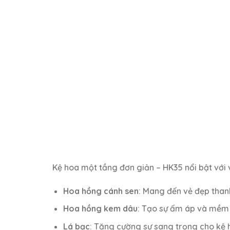
Kệ hoa một tầng đơn giản – HK35 nổi bật với v
Hoa hồng cánh sen
: Mang đến vẻ đẹp thanh
Hoa hồng kem dâu
: Tạo sự ấm áp và mềm 
Lá bạc
: Tăng cường sự sang trọng cho kệ 