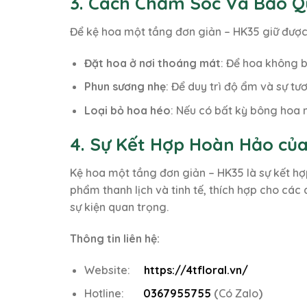
3. Cách Chăm Sóc Và Bảo Q
Để kệ hoa một tầng đơn giản – HK35 giữ được 
Đặt hoa ở nơi thoáng mát
: Để hoa không b
Phun sương nhẹ
: Để duy trì độ ẩm và sự t
Loại bỏ hoa héo
: Nếu có bất kỳ bông hoa 
4. Sự Kết Hợp Hoàn Hảo củ
Kệ hoa một tầng đơn giản – HK35 là sự kết h
phẩm thanh lịch và tinh tế, thích hợp cho cá
sự kiện quan trọng.
Thông tin liên hệ:
Website:
https://4tfloral.vn/
Hotline:
0367955755
(
Có Zalo
)