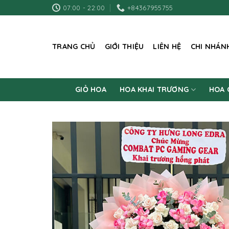
Skip
07:00 - 22:00
+84367955755
to
content
TRANG CHỦ
GIỚI THIỆU
LIÊN HỆ
CHI NHÁN
GIỎ HOA
HOA KHAI TRƯƠNG
HOA 