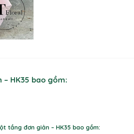
n – HK35 bao gồm:
một tầng đơn giản – HK35 bao gồm: