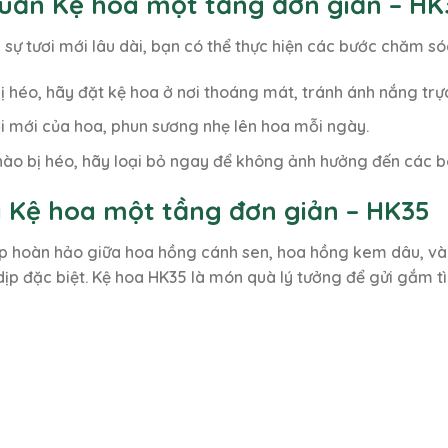
uản Kệ hoa một tầng đơn giản – HK
sự tươi mới lâu dài, bạn có thể thực hiện các bước chăm s
ị héo, hãy đặt kệ hoa ở nơi thoáng mát, tránh ánh nắng trực
ươi mới của hoa, phun sương nhẹ lên hoa mỗi ngày.
nào bị héo, hãy loại bỏ ngay để không ảnh hưởng đến các 
a Kệ hoa một tầng đơn giản – HK35
ợp hoàn hảo giữa hoa hồng cánh sen, hoa hồng kem dâu, và 
c dịp đặc biệt. Kệ hoa HK35 là món quà lý tưởng để gửi gắm