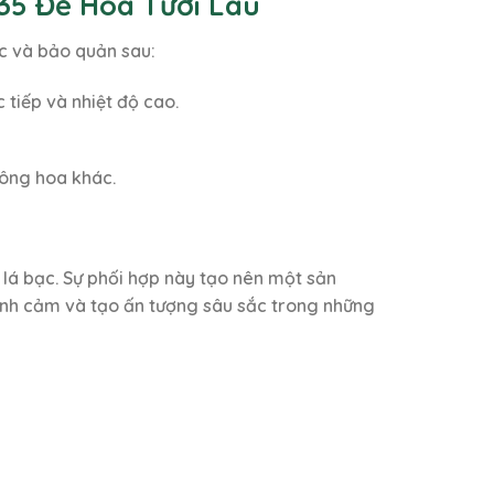
35 Để Hoa Tươi Lâu
óc và bảo quản sau:
 tiếp và nhiệt độ cao.
bông hoa khác.
lá bạc. Sự phối hợp này tạo nên một sản
 tình cảm và tạo ấn tượng sâu sắc trong những