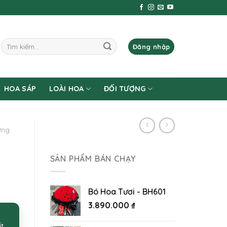
Tìm
Đăng nhập
kiếm:
HOA SÁP
LOÀI HOA
ĐỐI TƯỢNG
ừng
SẢN PHẨM BÁN CHẠY
Bó Hoa Tươi - BH601
3.890.000
₫
ất