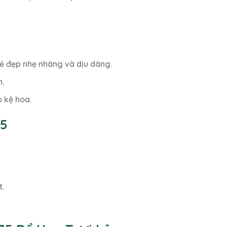
vẻ đẹp nhẹ nhàng và dịu dàng.
h.
o kệ hoa.
35
t.