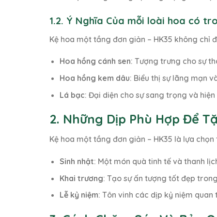
1.2. Ý Nghĩa Của mỗi loài hoa có t
Kệ hoa một tầng đơn giản – HK35 không chỉ 
Hoa hồng cánh sen
: Tượng trưng cho sự t
Hoa hồng kem dâu
: Biểu thị sự lãng mạn 
Lá bạc
: Đại diện cho sự sang trọng và hiệ
2. Những Dịp Phù Hợp Để T
Kệ hoa một tầng đơn giản – HK35 là lựa chọn t
Sinh nhật
: Một món quà tinh tế và thanh lị
Khai trương
: Tạo sự ấn tượng tốt đẹp tron
Lễ kỷ niệm
: Tôn vinh các dịp kỷ niệm quan