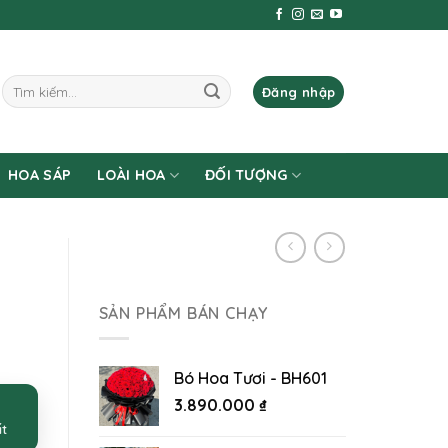
Tìm
Đăng nhập
kiếm:
HOA SÁP
LOÀI HOA
ĐỐI TƯỢNG
SẢN PHẨM BÁN CHẠY
Bó Hoa Tươi - BH601
3.890.000
₫
ất