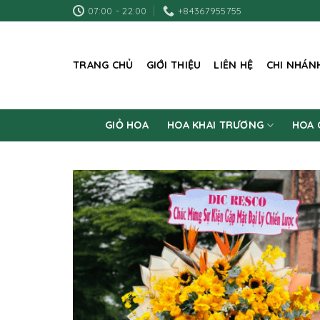
Skip
07:00 - 22:00
+84367955755
to
content
TRANG CHỦ
GIỚI THIỆU
LIÊN HỆ
CHI NHÁN
GIỎ HOA
HOA KHAI TRƯƠNG
HOA 