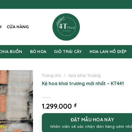
H
CỬA HÀNG
CHIA BUỒN
BÓ HOA
GIỎ TRÁI CÂY
HOA LAN HỒ ĐIỆP
Trang chủ
/
Hoa Khai Trương
Kệ hoa khai trương mới nhất – KT441
1.299.000
₫
ĐẶT MẪU HOA NÀY
Nhân viên sẽ xác nhận đơn hàng sớm nh