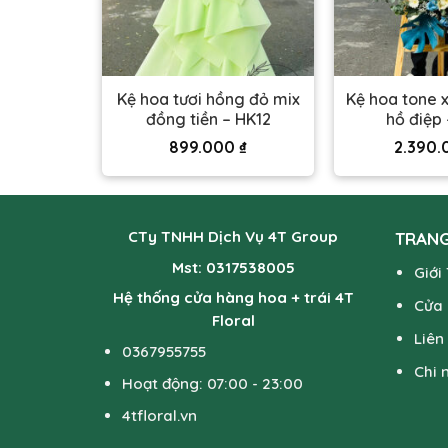
ừng khai
Kệ hoa tươi hồng đỏ mix
Kệ hoa tone x
ản – HK08
đồng tiền – HK12
hồ điệp 
0
₫
899.000
₫
2.390
CTy TNHH Dịch Vụ 4T Group
TRANG
Mst: 0317538005
Giới
Hệ thống cửa hàng hoa + trái 4T
Cửa
Floral
Liên
0367955755
Chi 
Hoạt động: 07:00 - 23:00
4tfloral.vn