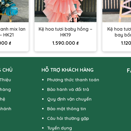
anh mix lan
Kệ hoa tươi baby hồng –
Kệ hoa tươ
– HK21
HK19
bay bổ
.000
₫
1.590.000
₫
1.12
 CHỦ
HỖ TRỢ KHÁCH HÀNG
F
 Thiệu
Phương thức thanh toán
 hàng
Bảo hành và đổi trả
 hệ
Quy định vận chuyển
nhánh
Bảo mật thông tin
Câu hỏi thường gặp
Tuyển dụng