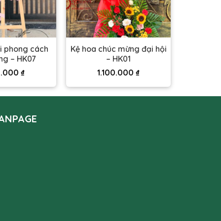
i phong cách
Kệ hoa chúc mừng đại hội
ng – HK07
– HK01
0.000
₫
1.100.000
₫
ANPAGE