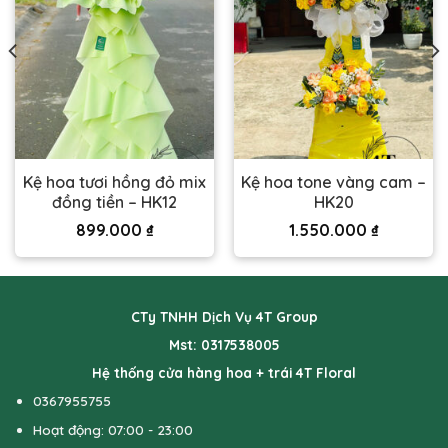
Kệ hoa tươi hồng đỏ mix
Kệ hoa tone vàng cam –
đồng tiền – HK12
HK20
899.000
₫
1.550.000
₫
CTy TNHH Dịch Vụ 4T Group
Mst: 0317538005
Hệ thống cửa hàng hoa + trái 4T Floral
0367955755
Hoạt động: 07:00 - 23:00