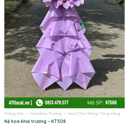
Trang chủ
/
Hoa Khai Trương
/
Hoa Chúc Mừng Tông Vàng
Kệ hoa khai trương – KT508