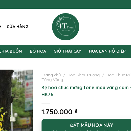
H
CỬA HÀNG
CHIA BUỒN
BÓ HOA
GIỎ TRÁI CÂY
HOA LAN HỒ ĐIỆP
Trang chủ
/
Hoa Khai Trương
/
Hoa Chúc M
Tông Vàng
Kệ hoa chúc mừng tone màu vàng cam 
HK76
1.750.000
₫
ĐẶT MẪU HOA NÀY