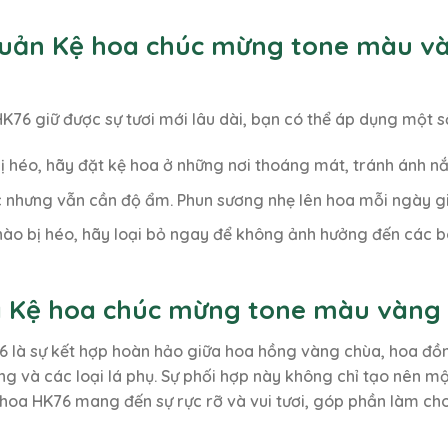
Quản Kệ hoa chúc mừng tone màu và
6 giữ được sự tươi mới lâu dài, bạn có thể áp dụng một 
ị héo, hãy đặt kệ hoa ở những nơi thoáng mát, tránh ánh nắn
 nhưng vẫn cần độ ẩm. Phun sương nhẹ lên hoa mỗi ngày giú
nào bị héo, hãy loại bỏ ngay để không ảnh hưởng đến các b
a Kệ hoa chúc mừng tone màu vàng
là sự kết hợp hoàn hảo giữa hoa hồng vàng chùa, hoa đồn
ng và các loại lá phụ. Sự phối hợp này không chỉ tạo nên 
ệ hoa HK76 mang đến sự rực rỡ và vui tươi, góp phần làm c