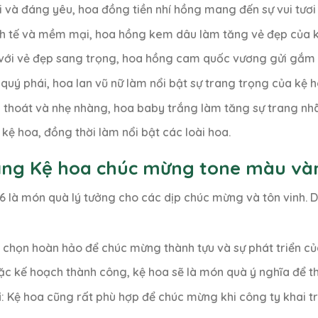
mới và đáng yêu, hoa đồng tiền nhí hồng mang đến sự vui tươi 
nh tế và mềm mại, hoa hồng kem dâu làm tăng vẻ đẹp của kệ
 với vẻ đẹp sang trọng, hoa hồng cam quốc vương gửi gắm l
quý phái, hoa lan vũ nữ làm nổi bật sự trang trọng của kệ h
h thoát và nhẹ nhàng, hoa baby trắng làm tăng sự trang nhã
o kệ hoa, đồng thời làm nổi bật các loài hoa.
Tặng Kệ hoa chúc mừng tone màu và
à món quà lý tưởng cho các dịp chúc mừng và tôn vinh. Dư
ựa chọn hoàn hảo để chúc mừng thành tựu và sự phát triển củ
oặc kế hoạch thành công, kệ hoa sẽ là món quà ý nghĩa để th
i
: Kệ hoa cũng rất phù hợp để chúc mừng khi công ty khai t