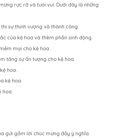
ng rực rỡ và tươi vui. Dưới đây là những
thị sự thịnh vượng và thành công.
sắc của kệ hoa và thêm phần sinh động.
 mềm mại cho kệ hoa.
m tăng sự ấn tượng cho kệ hoa.
 kệ hoa.
a kệ hoa.
i hoa.
a gửi gắm lời chúc mừng đầy ý nghĩa.