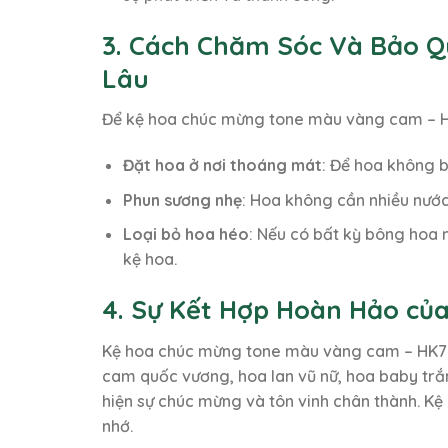
3. Cách Chăm Sóc Và Bảo 
Lâu
Để kệ hoa chúc mừng tone màu vàng cam – HK7
Đặt hoa ở nơi thoáng mát
: Để hoa không b
Phun sương nhẹ
: Hoa không cần nhiều nước
Loại bỏ hoa héo
: Nếu có bất kỳ bông hoa 
kệ hoa.
4. Sự Kết Hợp Hoàn Hảo củ
Kệ hoa chúc mừng tone màu vàng cam – HK76 
cam quốc vương, hoa lan vũ nữ, hoa baby trắ
hiện sự chúc mừng và tôn vinh chân thành. K
nhớ.