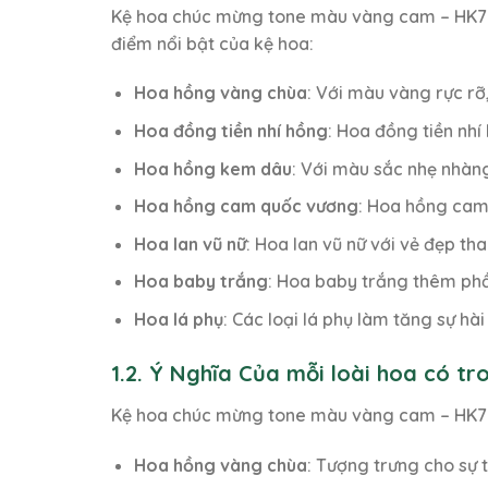
Kệ hoa chúc mừng tone màu vàng cam – HK76 đ
điểm nổi bật của kệ hoa:
Hoa hồng vàng chùa
: Với màu vàng rực rỡ
Hoa đồng tiền nhí hồng
: Hoa đồng tiền nh
Hoa hồng kem dâu
: Với màu sắc nhẹ nhàn
Hoa hồng cam quốc vương
: Hoa hồng cam
Hoa lan vũ nữ
: Hoa lan vũ nữ với vẻ đẹp th
Hoa baby trắng
: Hoa baby trắng thêm phầ
Hoa lá phụ
: Các loại lá phụ làm tăng sự hà
1.2. Ý Nghĩa Của mỗi loài hoa có t
Kệ hoa chúc mừng tone màu vàng cam – HK76
Hoa hồng vàng chùa
: Tượng trưng cho sự