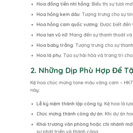
Hoa đồng tiền nhí hồng
: Biểu thị sự tươi 
Hoa hồng kem dâu
: Tượng trưng cho sự ti
Hoa hồng cam quốc vương
: Được biết đến
Hoa lan vũ nữ
: Mang đến sự thanh thoát và 
Hoa baby trắng
: Tượng trưng cho sự than
Hoa lá phụ
: Tạo sự hài hòa và trang trí ch
2. Những Dịp Phù Hợp Để 
Kệ hoa chúc mừng tone màu vàng cam – HK76 l
này:
Lễ kỷ niệm thành lập công ty
: Kệ hoa là l
Chúc mừng thành công dự án
: Khi dự án h
Khai trương văn phòng hoặc chi nhánh mớ
sự phát triển và thành công.