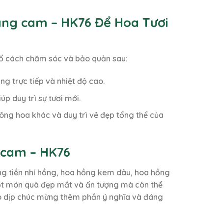
ng cam – HK76 Để Hoa Tươi
số cách chăm sóc và bảo quản sau:
g trực tiếp và nhiệt độ cao.
p duy trì sự tươi mới.
ông hoa khác và duy trì vẻ đẹp tổng thể của
 cam – HK76
g tiền nhí hồng, hoa hồng kem dâu, hoa hồng
một món quà đẹp mắt và ấn tượng mà còn thể
ho dịp chúc mừng thêm phần ý nghĩa và đáng