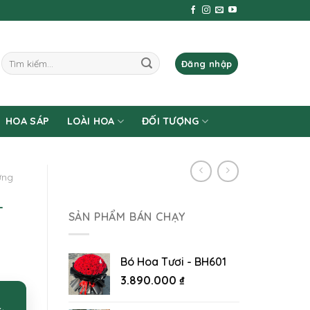
Tìm
Đăng nhập
kiếm:
HOA SÁP
LOÀI HOA
ĐỐI TƯỢNG
ừng
–
SẢN PHẨM BÁN CHẠY
Bó Hoa Tươi - BH601
3.890.000
₫