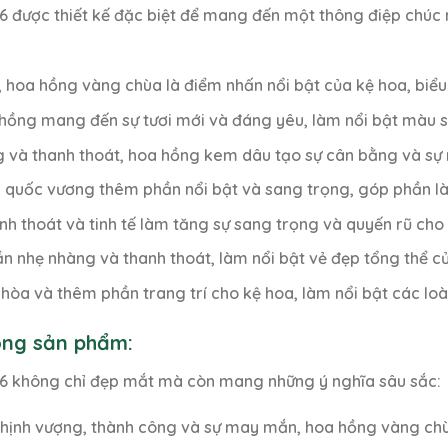
ược thiết kế đặc biệt để mang đến một thông điệp chúc mừ
, hoa hồng vàng chùa là điểm nhấn nổi bật của kệ hoa, biểu 
í hồng mang đến sự tươi mới và đáng yêu, làm nổi bật màu 
g và thanh thoát, hoa hồng kem dâu tạo sự cân bằng và sự
 quốc vương thêm phần nổi bật và sang trọng, góp phần là
anh thoát và tinh tế làm tăng sự sang trọng và quyến rũ cho
n nhẹ nhàng và thanh thoát, làm nổi bật vẻ đẹp tổng thể củ
i hòa và thêm phần trang trí cho kệ hoa, làm nổi bật các loà
rong sản phẩm:
 không chỉ đẹp mắt mà còn mang những ý nghĩa sâu sắc:
 thịnh vượng, thành công và sự may mắn, hoa hồng vàng chù