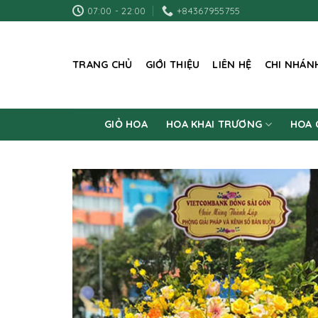
Skip
07:00 - 22:00
+84367955755
to
content
TRANG CHỦ
GIỚI THIỆU
LIÊN HỆ
CHI NHÁN
GIỎ HOA
HOA KHAI TRƯƠNG
HOA 