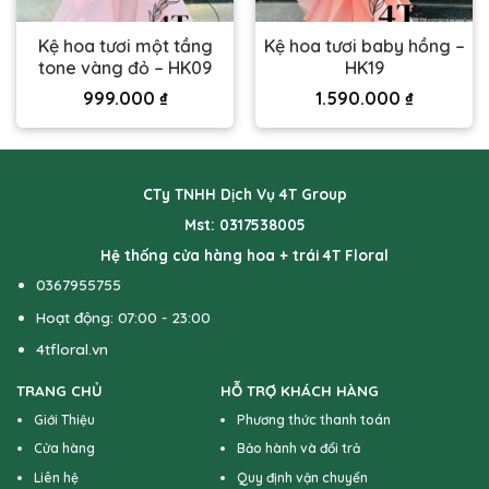
Kệ hoa tươi một tầng
Kệ hoa tươi baby hồng –
tone vàng đỏ – HK09
HK19
999.000
₫
1.590.000
₫
CTy TNHH Dịch Vụ 4T Group
Mst: 0317538005
Hệ thống cửa hàng hoa + trái 4T Floral
0367955755
Hoạt động: 07:00 - 23:00
4tfloral.vn
TRANG CHỦ
HỖ TRỢ KHÁCH HÀNG
Giới Thiệu
Phương thức thanh toán
Cửa hàng
Bảo hành và đổi trả
Liên hệ
Quy định vận chuyển