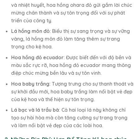
và nhiệt huyết, hoa hồng ohara đỏ gửi gắm lời chúc
mừng chân thành và sự tôn trọng đối với sự phát
triển của công ty.
Lá hồng môn đỏ
: Biểu thị sự sang trọng và sự vững
vàng, lá hồng môn đỏ làm tăng thêm sự trang
trọng cho kệ hoa.
Hoa hồng đỏ ecuador
: Được biết đến với độ bền và
màu sắc rực rỡ, hoa hồng đỏ ecuador mang thông
điệp chúc mừng bền lâu và sự tôn vinh.
Hoa baby trắng
: Tượng trưng cho sự thanh thoát và
sự khởi đầu mới, hoa baby trắng làm nổi bật vẻ đẹp
của kệ hoa và thể hiện sự tôn trọng.
Lá bạc và lá trầu bà
: Cả hai loại lá này không chỉ
tạo sự hài hòa mà còn tăng cường sự trang trọng
và làm nổi bật vẻ đẹp của các loài hoa.