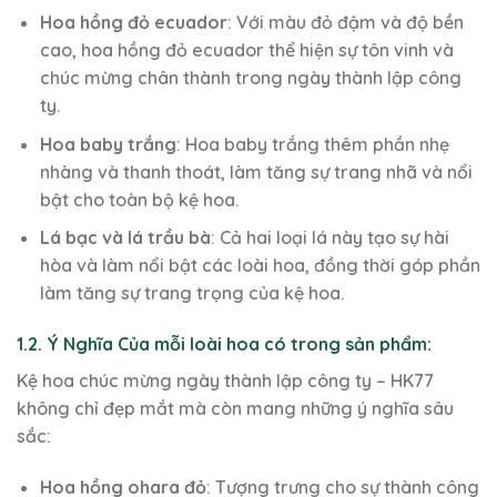
Hoa hồng đỏ ecuador
: Với màu đỏ đậm và độ bền
cao, hoa hồng đỏ ecuador thể hiện sự tôn vinh và
chúc mừng chân thành trong ngày thành lập công
ty.
Hoa baby trắng
: Hoa baby trắng thêm phần nhẹ
nhàng và thanh thoát, làm tăng sự trang nhã và nổi
bật cho toàn bộ kệ hoa.
Lá bạc và lá trầu bà
: Cả hai loại lá này tạo sự hài
hòa và làm nổi bật các loài hoa, đồng thời góp phần
làm tăng sự trang trọng của kệ hoa.
1.2. Ý Nghĩa Của mỗi loài hoa có trong sản phẩm:
Kệ hoa chúc mừng ngày thành lập công ty – HK77
không chỉ đẹp mắt mà còn mang những ý nghĩa sâu
sắc:
Hoa hồng ohara đỏ
: Tượng trưng cho sự thành công