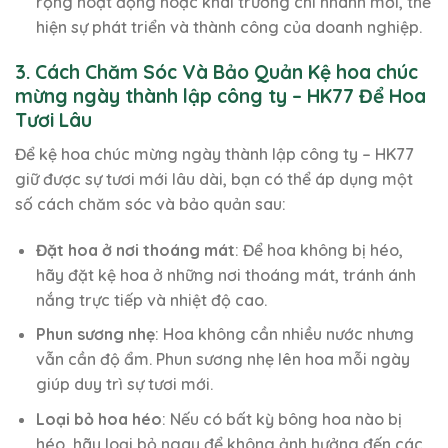
rộng hoạt động hoặc khai trương chi nhánh mới, thể
hiện sự phát triển và thành công của doanh nghiệp.
3. Cách Chăm Sóc Và Bảo Quản Kệ hoa chúc
mừng ngày thành lập công ty – HK77 Để Hoa
Tươi Lâu
Để kệ hoa chúc mừng ngày thành lập công ty – HK77
giữ được sự tươi mới lâu dài, bạn có thể áp dụng một
số cách chăm sóc và bảo quản sau:
Đặt hoa ở nơi thoáng mát
: Để hoa không bị héo,
hãy đặt kệ hoa ở những nơi thoáng mát, tránh ánh
nắng trực tiếp và nhiệt độ cao.
Phun sương nhẹ
: Hoa không cần nhiều nước nhưng
vẫn cần độ ẩm. Phun sương nhẹ lên hoa mỗi ngày
giúp duy trì sự tươi mới.
Loại bỏ hoa héo
: Nếu có bất kỳ bông hoa nào bị
héo, hãy loại bỏ ngay để không ảnh hưởng đến các