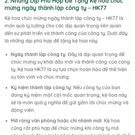
2. Những Dịp Phù Hợp Để Tặng Kệ hoa chúc
mừng ngày thành lập công ty – HK77
Kệ hoa chúc mừng ngày thành lập công ty – HK77 là
món quà lý tưởng cho các dịp quan trọng liên quan
đến sự phát triển và thành công của công ty. Dưới đây
là những dịp phù hợp để tặng kệ hoa này:
Ngày thành lập công ty
: Đây là dịp quan trọng để
chúc mừng sự khởi đầu mới và thành công của công
ty. Kệ hoa HK77 là sự lựa chọn hoàn hảo để thể hiện
sự tôn vinh và chúc mừng.
Kỷ niệm thành lập công ty
: Nếu công ty của bạn
đang kỷ niệm một cột mốc quan trọng, kệ hoa này
sẽ là món quà ý nghĩa để gửi gắm lời chúc mừng và
động viên.
Mở rộng văn phòng hoặc chi nhánh mới
: Kệ hoa
cũng rất phù hợp để chúc mừng khi công ty mở