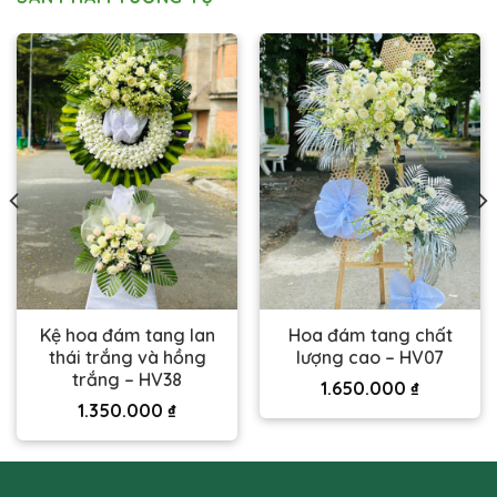
Kệ hoa đám tang lan
Hoa đám tang chất
thái trắng và hồng
lượng cao – HV07
trắng – HV38
1.650.000
₫
1.350.000
₫