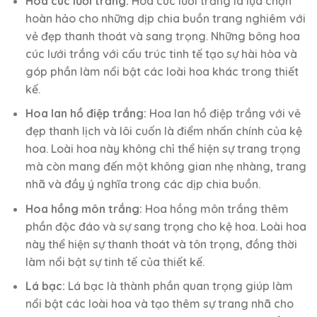
Hoa cúc lưới trắng:
Hoa cúc lưới trắng là lựa chọn
hoàn hảo cho những dịp chia buồn trang nghiêm với
vẻ đẹp thanh thoát và sang trọng. Những bông hoa
cúc lưới trắng với cấu trúc tinh tế tạo sự hài hòa và
góp phần làm nổi bật các loài hoa khác trong thiết
kế.
Hoa lan hồ điệp trắng:
Hoa lan hồ điệp trắng với vẻ
đẹp thanh lịch và lôi cuốn là điểm nhấn chính của kệ
hoa. Loài hoa này không chỉ thể hiện sự trang trọng
mà còn mang đến một không gian nhẹ nhàng, trang
nhã và đầy ý nghĩa trong các dịp chia buồn.
Hoa hồng môn trắng:
Hoa hồng môn trắng thêm
phần độc đáo và sự sang trọng cho kệ hoa. Loài hoa
này thể hiện sự thanh thoát và tôn trọng, đồng thời
làm nổi bật sự tinh tế của thiết kế.
Lá bạc:
Lá bạc là thành phần quan trọng giúp làm
nổi bật các loài hoa và tạo thêm sự trang nhã cho