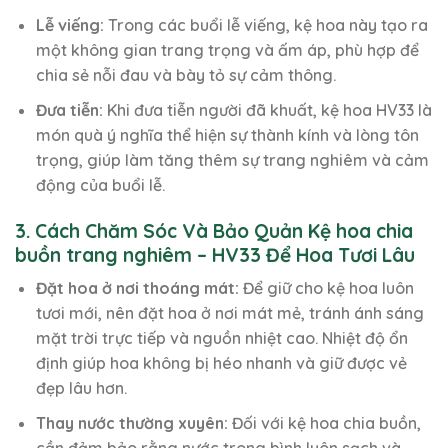
Lễ viếng:
Trong các buổi lễ viếng, kệ hoa này tạo ra
một không gian trang trọng và ấm áp, phù hợp để
chia sẻ nỗi đau và bày tỏ sự cảm thông.
Đưa tiễn:
Khi đưa tiễn người đã khuất, kệ hoa HV33 là
món quà ý nghĩa thể hiện sự thành kính và lòng tôn
trọng, giúp làm tăng thêm sự trang nghiêm và cảm
động của buổi lễ.
3. Cách Chăm Sóc Và Bảo Quản Kệ hoa chia
buồn trang nghiêm – HV33 Để Hoa Tươi Lâu
Đặt hoa ở nơi thoáng mát:
Để giữ cho kệ hoa luôn
tươi mới, nên đặt hoa ở nơi mát mẻ, tránh ánh sáng
mặt trời trực tiếp và nguồn nhiệt cao. Nhiệt độ ổn
định giúp hoa không bị héo nhanh và giữ được vẻ
đẹp lâu hơn.
Thay nước thường xuyên:
Đối với kệ hoa chia buồn,
cần đảm bảo rằng nước trong bình luôn sạch và