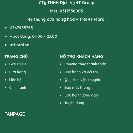
CTy TNHH Dịch Vụ 4T Group
Mst: 0317538005
Hệ thống cửa hàng hoa + trái 4T Floral
0367955755
Hoạt động: 07:00 - 23:00
4tfloral.vn
TRANG CHỦ
HỖ TRỢ KHÁCH HÀNG
Giới Thiệu
Phương thức thanh toán
Cửa hàng
Bảo hành và đổi trả
Liên hệ
Quy định vận chuyển
Chi nhánh
Bảo mật thông tin
Câu hỏi thường gặp
Tuyển dụng
FANPAGE