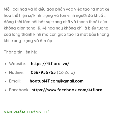
Mỗi loài hoa và lá đều góp phần vào việc tạo ra một kệ
hoa thể hiện sự kính trọng và tôn vinh người đã khuất,
đồng thời làm nổi bật sự trang nhã và thanh thoát của
không gian tang lễ. Kệ hoa này không chỉ là biểu tượng
của lòng thành kính mà còn giúp tạo ra một bầu không
khí trang trọng và ấm áp.
Thông tin liên hệ:
Website:
https://4tfloral.vn/
Hotline:
0367955755
(
Có Zalo
)
Email:
hoatuoi4T.com@gmail.com
Facebook:
https://www.facebook.com/4tfloral
SẢN PHẨM TƯƠNG TỰ