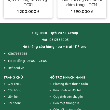
TC01
đám tang – TC14
1.200.000
₫
1.390.000
₫
CTy TNHH Dịch Vụ 4T Group
Mst: 0317538005
Hệ thống cửa hàng hoa + trái 4T Floral
0367955755
Hoạt động: 07:00 - 23:00
4tfloral.vn
TRANG CHỦ
HỖ TRỢ KHÁCH HÀNG
Giới Thiệu
Phương thức thanh toán
Cửa hàng
Bảo hành và đổi trả
Liên hệ
Quy định vận chuyển
Chi nhánh
Bảo mật thông tin
Câu hỏi thường gặp