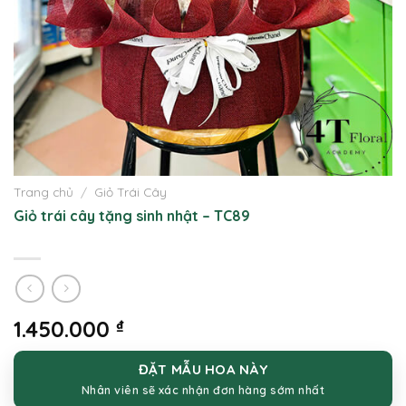
Trang chủ
/
Giỏ Trái Cây
Giỏ trái cây tặng sinh nhật – TC89
1.450.000
₫
ĐẶT MẪU HOA NÀY
Nhân viên sẽ xác nhận đơn hàng sớm nhất