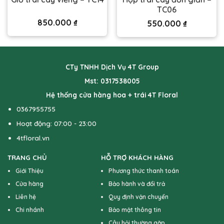
TC06
850.000
₫
550.000
₫
CTy TNHH Dịch Vụ 4T Group
Mst: 0317538005
Hệ thống cửa hàng hoa + trái 4T Floral
0367955755
Hoạt động: 07:00 - 23:00
4tfloral.vn
TRANG CHỦ
HỖ TRỢ KHÁCH HÀNG
Giới Thiệu
Phương thức thanh toán
Cửa hàng
Bảo hành và đổi trả
Liên hệ
Quy định vận chuyển
Chi nhánh
Bảo mật thông tin
Câu hỏi thường gặp