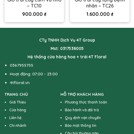
– TC10
nhân – TC26
900.000
₫
1.600.000
₫
CTy TNHH Dịch Vụ 4T Group
Mst: 0317538005
Hệ thống cửa hàng hoa + trái 4T Floral
0367955755
Hoạt động: 07:00 - 23:00
4tfloral.vn
TRANG CHỦ
HỖ TRỢ KHÁCH HÀNG
Giới Thiệu
Phương thức thanh toán
Cửa hàng
Bảo hành và đổi trả
Liên hệ
Quy định vận chuyển
Chi nhánh
Bảo mật thông tin
Câu hỏi thường gặp