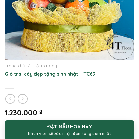
Trang chủ
/
Giỏ Trái Cây
Giỏ trái cây đẹp tặng sinh nhật – TC69
1.230.000
₫
ĐẶT MẪU HOA NÀY
Nhân viên sẽ xác nhận đơn hàng sớm nhất