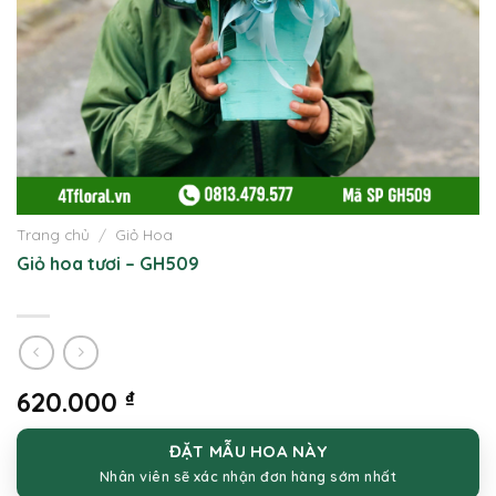
Trang chủ
/
Giỏ Hoa
Giỏ hoa tươi – GH509
620.000
₫
ĐẶT MẪU HOA NÀY
Nhân viên sẽ xác nhận đơn hàng sớm nhất