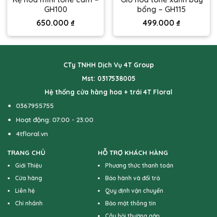
GH100
bổng – GH115
650.000
₫
499.000
₫
CTy TNHH Dịch Vụ 4T Group
Mst: 0317538005
Hệ thống cửa hàng hoa + trái 4T Floral
0367955755
Hoạt động: 07:00 - 23:00
4tfloral.vn
TRANG CHỦ
HỖ TRỢ KHÁCH HÀNG
Giới Thiệu
Phương thức thanh toán
Cửa hàng
Bảo hành và đổi trả
Liên hệ
Quy định vận chuyển
Chi nhánh
Bảo mật thông tin
Câu hỏi thường gặp