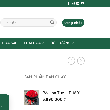
Tìm
Đăng nhập
kiếm:
HOA SÁP
LOÀI HOA
ĐỐI TƯỢNG
SẢN PHẨM BÁN CHẠY
Bó Hoa Tươi - BH601
3.890.000
₫
ất