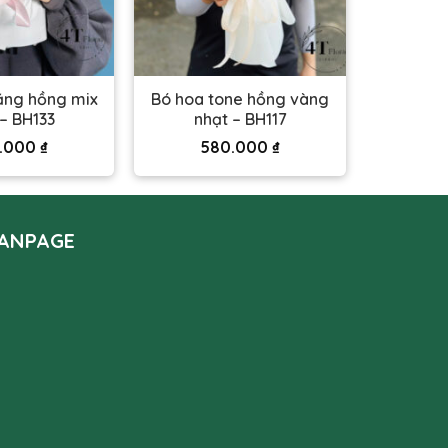
ăng hồng mix
Bó hoa tone hồng vàng
 – BH133
nhạt – BH117
.000
₫
580.000
₫
ANPAGE