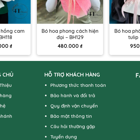
e hồng cam
Bó hoa phong cách hiện
Bó hoa ph
BH118
đại – BH129
tulip
.000
₫
480.000
₫
950
 CHỦ
HỖ TRỢ KHÁCH HÀNG
F
 Thiệu
Phương thức thanh toán
 hàng
Bảo hành và đổi trả
 hệ
Quy định vận chuyển
nhánh
Bảo mật thông tin
Câu hỏi thường gặp
Tuyển dụng