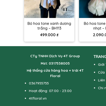
Bó hoa tone xanh dương
Bó hoa ton
ng Bố
trắng – BH113
nhạt – 
0
₫
499.000
₫
2.090
CTy TNHH Dịch Vụ 4T Group
TRANG
Mst: 0317538005
Giới
Hệ thống cửa hàng hoa + trái 4T
Cửa
Floral
Liên
0367955755
Chi 
Hoạt động: 07:00 - 23:00
4tfloral.vn