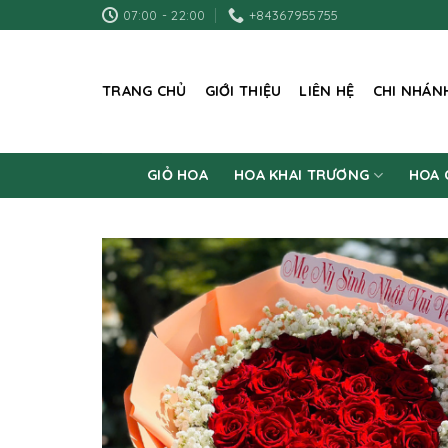
Skip
07:00 - 22:00
+84367955755
to
content
TRANG CHỦ
GIỚI THIỆU
LIÊN HỆ
CHI NHÁN
GIỎ HOA
HOA KHAI TRƯƠNG
HOA 