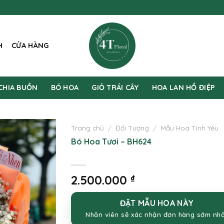
H
CỬA HÀNG
CHIA BUỒN
BÓ HOA
GIỎ TRÁI CÂY
HOA LAN HỒ ĐIỆP
Trang chủ
/
Đối Tượng
/
Mẫu Hoa Tình Yêu
Bó Hoa Tươi – BH624
2.500.000
₫
ĐẶT MẪU HOA NÀY
Nhân viên sẽ xác nhận đơn hàng sớm nh