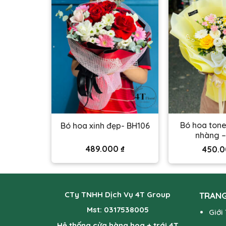
 nhạt tặng
Bó hoa ton
Bó hoa xinh đẹp- BH106
BH115
nhàng –
489.000
₫
0
₫
450.
CTy TNHH Dịch Vụ 4T Group
TRANG
Mst: 0317538005
Giới
Hệ thống cửa hàng hoa + trái 4T