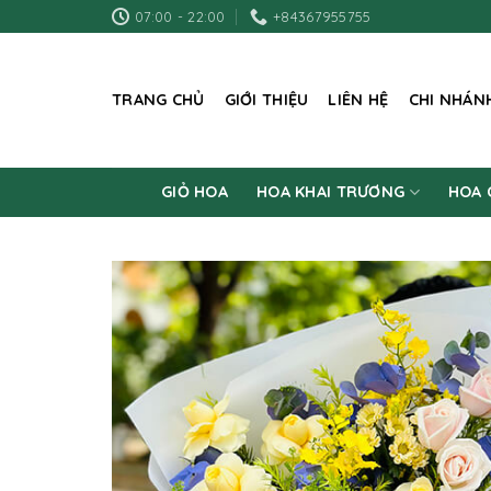
Skip
07:00 - 22:00
+84367955755
to
content
TRANG CHỦ
GIỚI THIỆU
LIÊN HỆ
CHI NHÁN
GIỎ HOA
HOA KHAI TRƯƠNG
HOA 