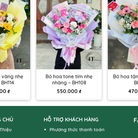
e vàng nhẹ
Bó hoa tone tím nhẹ
Bó hoa tặn
 BH114
nhàng – BH108
B
000
₫
550.000
₫
470
 CHỦ
HỖ TRỢ KHÁCH HÀNG
F
 Thiệu
Phương thức thanh toán