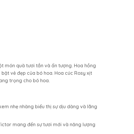
một món quà tươi tắn và ấn tượng. Hoa hồng
bật vẻ đẹp của bó hoa. Hoa cúc Rosy xịt
sang trọng cho bó hoa.
kem nhẹ nhàng biểu thị sự dịu dàng và lãng
 Victor mang đến sự tươi mới và năng lượng