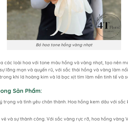
Bó hoa tone hồng vàng nhạt
của các loài hoa với tone màu hồng và vàng nhạt, tạo nên 
 lãng mạn và quyến rũ, với sắc thái hồng và vàng làm nổi 
trong khi lá hoàng kim và lá bạc xịt tím làm nền tinh tế và 
Trong Sản Phẩm:
ý trọng và tình yêu chân thành. Hoa hồng kem dâu với sắc 
ui vẻ và sự thành công. Với sắc vàng rực rỡ, hoa hồng vàng