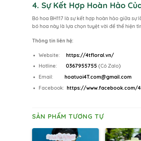
4. Sự Kết Hợp Hoàn Hảo Củ
Bó hoa BH117 là sự kết hợp hoàn hảo giữa sự l
bó hoa này là lựa chọn tuyệt vời để thể hiện 
Thông tin liên hệ:
Website:
https://4tfloral.vn/
Hotline:
0367955755
(
Có Zalo
)
Email:
hoatuoi4T.com@gmail.com
Facebook:
https://www.facebook.com/4t
SẢN PHẨM TƯƠNG TỰ