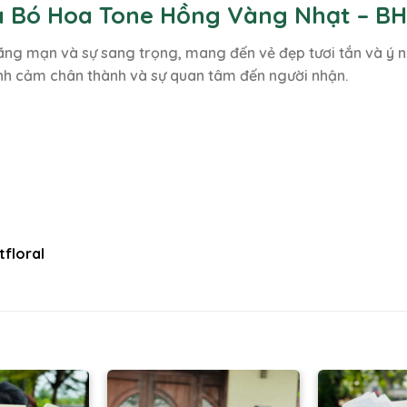
a Bó Hoa Tone Hồng Vàng Nhạt – BH
ãng mạn và sự sang trọng, mang đến vẻ đẹp tươi tắn và ý ngh
tình cảm chân thành và sự quan tâm đến người nhận.
floral