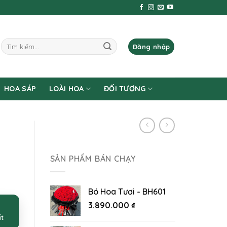
Tìm
Đăng nhập
kiếm:
HOA SÁP
LOÀI HOA
ĐỐI TƯỢNG
SẢN PHẨM BÁN CHẠY
Bó Hoa Tươi - BH601
3.890.000
₫
ất