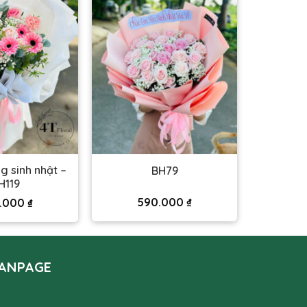
g sinh nhật –
BH79
H119
590.000
₫
.000
₫
ANPAGE