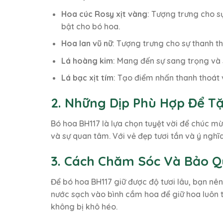
Hoa cúc Rosy xịt vàng
: Tượng trưng cho s
bật cho bó hoa.
Hoa lan vũ nữ
: Tượng trưng cho sự thanh th
Lá hoàng kim
: Mang đến sự sang trọng và 
Lá bạc xịt tím
: Tạo điểm nhấn thanh thoát 
2. Những Dịp Phù Hợp Để T
Bó hoa BH117 là lựa chọn tuyệt vời để chúc m
và sự quan tâm. Với vẻ đẹp tươi tắn và ý ngh
3. Cách Chăm Sóc Và Bảo Q
Để bó hoa BH117 giữ được độ tươi lâu, bạn nê
nước sạch vào bình cắm hoa để giữ hoa luôn 
không bị khô héo.