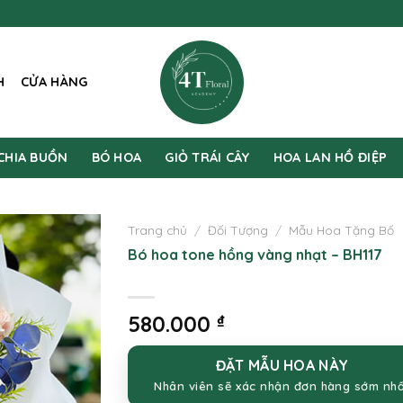
H
CỬA HÀNG
CHIA BUỒN
BÓ HOA
GIỎ TRÁI CÂY
HOA LAN HỒ ĐIỆP
Trang chủ
/
Đối Tượng
/
Mẫu Hoa Tặng Bố
Bó hoa tone hồng vàng nhạt – BH117
580.000
₫
ĐẶT MẪU HOA NÀY
Nhân viên sẽ xác nhận đơn hàng sớm nh