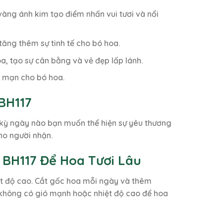
vàng ánh kim tạo điểm nhấn vui tươi và nổi
tăng thêm sự tinh tế cho bó hoa.
a, tạo sự cân bằng và vẻ đẹp lấp lánh.
ng mạn cho bó hoa.
BH117
t kỳ ngày nào bạn muốn thể hiện sự yêu thương
ho người nhận.
BH117 Để Hoa Tươi Lâu
iệt độ cao. Cắt gốc hoa mỗi ngày và thêm
 không có gió mạnh hoặc nhiệt độ cao để hoa