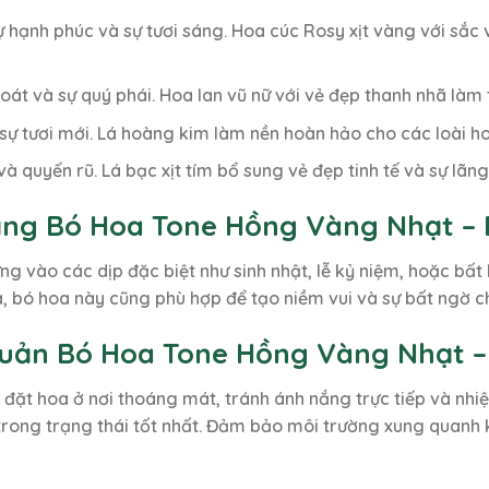
ự hạnh phúc và sự tươi sáng. Hoa cúc Rosy xịt vàng với sắc 
oát và sự quý phái. Hoa lan vũ nữ với vẻ đẹp thanh nhã làm 
sự tươi mới. Lá hoàng kim làm nền hoàn hảo cho các loài ho
và quyến rũ. Lá bạc xịt tím bổ sung vẻ đẹp tinh tế và sự lã
ặng Bó Hoa Tone Hồng Vàng Nhạt – 
ừng vào các dịp đặc biệt như sinh nhật, lễ kỷ niệm, hoặc bấ
ĩa, bó hoa này cũng phù hợp để tạo niềm vui và sự bất ngờ c
uản Bó Hoa Tone Hồng Vàng Nhạt – 
n đặt hoa ở nơi thoáng mát, tránh ánh nắng trực tiếp và nh
trong trạng thái tốt nhất. Đảm bảo môi trường xung quanh