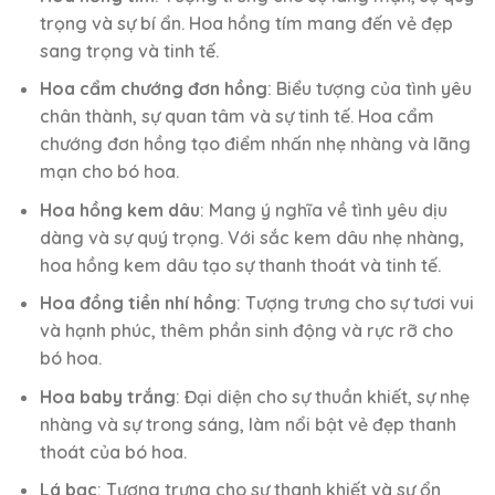
trọng và sự bí ẩn. Hoa hồng tím mang đến vẻ đẹp
sang trọng và tinh tế.
Hoa cẩm chướng đơn hồng
: Biểu tượng của tình yêu
chân thành, sự quan tâm và sự tinh tế. Hoa cẩm
chướng đơn hồng tạo điểm nhấn nhẹ nhàng và lãng
mạn cho bó hoa.
Hoa hồng kem dâu
: Mang ý nghĩa về tình yêu dịu
dàng và sự quý trọng. Với sắc kem dâu nhẹ nhàng,
hoa hồng kem dâu tạo sự thanh thoát và tinh tế.
Hoa đồng tiền nhí hồng
: Tượng trưng cho sự tươi vui
và hạnh phúc, thêm phần sinh động và rực rỡ cho
bó hoa.
Hoa baby trắng
: Đại diện cho sự thuần khiết, sự nhẹ
nhàng và sự trong sáng, làm nổi bật vẻ đẹp thanh
thoát của bó hoa.
Lá bạc
: Tượng trưng cho sự thanh khiết và sự ổn