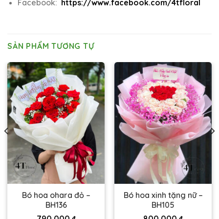
Facebook:
https://www.facebook.com/4tfloral
SẢN PHẨM TƯƠNG TỰ
Bó hoa ohara đỏ –
Bó hoa xinh tặng nữ –
BH136
BH105
790.000
₫
800.000
₫