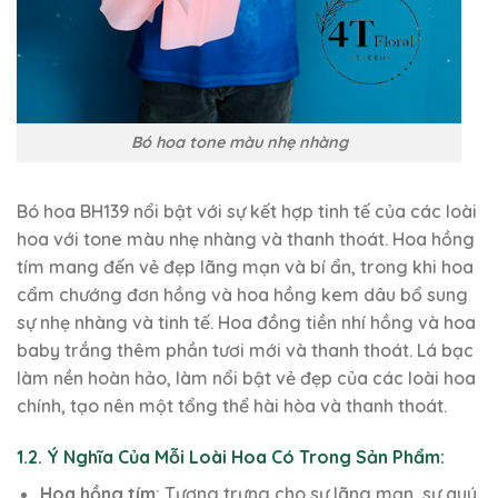
Bó hoa tone màu nhẹ nhàng
Bó hoa BH139 nổi bật với sự kết hợp tinh tế của các loài
hoa với tone màu nhẹ nhàng và thanh thoát. Hoa hồng
tím mang đến vẻ đẹp lãng mạn và bí ẩn, trong khi hoa
cẩm chướng đơn hồng và hoa hồng kem dâu bổ sung
sự nhẹ nhàng và tinh tế. Hoa đồng tiền nhí hồng và hoa
baby trắng thêm phần tươi mới và thanh thoát. Lá bạc
làm nền hoàn hảo, làm nổi bật vẻ đẹp của các loài hoa
chính, tạo nên một tổng thể hài hòa và thanh thoát.
1.2. Ý Nghĩa Của Mỗi Loài Hoa Có Trong Sản Phẩm:
Hoa hồng tím
: Tượng trưng cho sự lãng mạn, sự quý