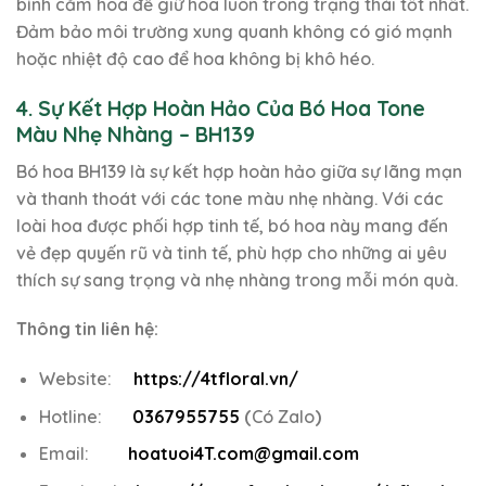
bình cắm hoa để giữ hoa luôn trong trạng thái tốt nhất.
Đảm bảo môi trường xung quanh không có gió mạnh
hoặc nhiệt độ cao để hoa không bị khô héo.
4. Sự Kết Hợp Hoàn Hảo Của Bó Hoa Tone
Màu Nhẹ Nhàng – BH139
Bó hoa BH139 là sự kết hợp hoàn hảo giữa sự lãng mạn
và thanh thoát với các tone màu nhẹ nhàng. Với các
loài hoa được phối hợp tinh tế, bó hoa này mang đến
vẻ đẹp quyến rũ và tinh tế, phù hợp cho những ai yêu
thích sự sang trọng và nhẹ nhàng trong mỗi món quà.
Thông tin liên hệ:
Website:
https://4tfloral.vn/
Hotline:
0367955755
(
Có Zalo
)
Email:
hoatuoi4T.com@gmail.com