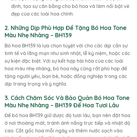
định, tạo sự cân bằng cho bó hoa và làm nổi bật vẻ
đẹp của các loài hoa chính.
2. Những Dịp Phù Hợp Để Tặng Bó Hoa Tone
Màu Nhẹ Nhàng – BH139
Bó hoa BH139 là lựa chọn tuyệt vời cho các dịp cần sự
tinh tế và lãng mạn như sinh nhật, lễ kỷ niệm, hoặc các
sự kiện đặc biệt. Với sự kết hợp hài hòa của các loài
hoa màu nhẹ nhàng, bó hoa này cũng rất phù hợp để
tặng người yêu, bạn bè, hoặc đồng nghiệp trong các
dịp trang trọng và ý nghĩa.
3. Cách Chăm Sóc Và Bảo Quản Bó Hoa Tone
Màu Nhẹ Nhàng – BH139 Để Hoa Tươi Lâu
Để bó hoa BH139 giữ được độ tươi lâu, bạn nên đặt hoa
ở nơi thoáng mát, tránh ánh nắng trực tiếp và nhiệt độ
cao. Cắt gốc hoa mỗi ngày và thêm nước sạch vào