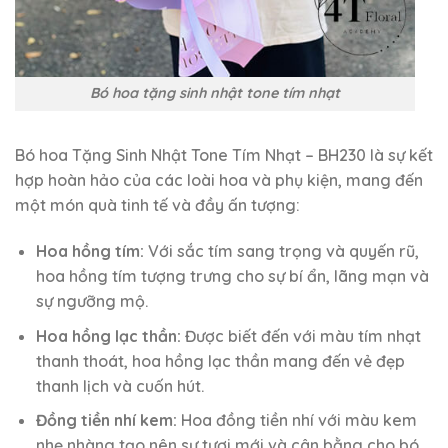
Bó hoa tặng sinh nhật tone tím nhạt
Bó hoa Tặng Sinh Nhật Tone Tím Nhạt – BH230 là sự kết
hợp hoàn hảo của các loài hoa và phụ kiện, mang đến
một món quà tinh tế và đầy ấn tượng:
Hoa hồng tím:
Với sắc tím sang trọng và quyến rũ,
hoa hồng tím tượng trưng cho sự bí ẩn, lãng mạn và
sự ngưỡng mộ.
Hoa hồng lạc thần:
Được biết đến với màu tím nhạt
thanh thoát, hoa hồng lạc thần mang đến vẻ đẹp
thanh lịch và cuốn hút.
Đồng tiền nhí kem:
Hoa đồng tiền nhí với màu kem
nhẹ nhàng tạo nên sự tươi mới và cân bằng cho bó