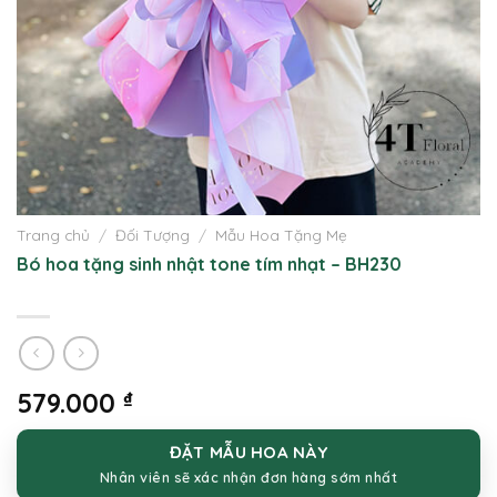
Trang chủ
/
Đối Tượng
/
Mẫu Hoa Tặng Mẹ
Bó hoa tặng sinh nhật tone tím nhạt – BH230
579.000
₫
ĐẶT MẪU HOA NÀY
Nhân viên sẽ xác nhận đơn hàng sớm nhất