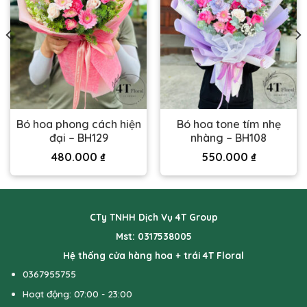
Bó hoa phong cách hiện
Bó hoa tone tím nhẹ
đại – BH129
nhàng – BH108
480.000
₫
550.000
₫
CTy TNHH Dịch Vụ 4T Group
Mst: 0317538005
Hệ thống cửa hàng hoa + trái 4T Floral
0367955755
Hoạt động: 07:00 - 23:00