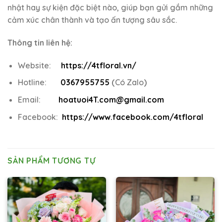
nhật hay sự kiện đặc biệt nào, giúp bạn gửi gắm những
cảm xúc chân thành và tạo ấn tượng sâu sắc.
Thông tin liên hệ:
Website:
https://4tfloral.vn/
Hotline:
0367955755
(
Có Zalo
)
Email:
hoatuoi4T.com@gmail.com
Facebook:
https://www.facebook.com/4tfloral
SẢN PHẨM TƯƠNG TỰ