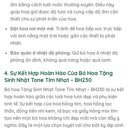
ẩm bằng cách tưới nước thường xuyên. Điều này
giúp hoa giữ được độ tươi và cung cấp độ ẩm cần
thiết cho sự phát triển của hoa.
Đặt hoa nơi mát mẻ:
Tránh để hoa tiếp xúc trực tiếp
với ánh nắng mặt trời hoặc gần các thiết bị phát
nhiệt.
Bảo quản ở nhiệt độ phòng:
Giữ bó hoa ở nhiệt độ
phòng ổn định, không quá nóng hoặc quá lạnh.
4. Sự Kết Hợp Hoàn Hảo Của Bó Hoa Tặng
Sinh Nhật Tone Tím Nhạt – BH230
Bó hoa Tặng Sinh Nhật Tone Tím Nhạt – BH230 là sự kết
hợp hoàn hảo giữa các loài hoa tươi đẹp và phụ kiện
tinh tế. Sự kết hợp của hoa hồng tím, hoa hồng lạc
thần, đồng tiền nhí kem, lá bạc và giấy hồng mix tím
tạo nên một bó hoa không chỉ đẹp mắt mà còn đầy ý
nghĩa. Đây là một lựa chọn tuyệt vời cho bất kỳ dịp sinh