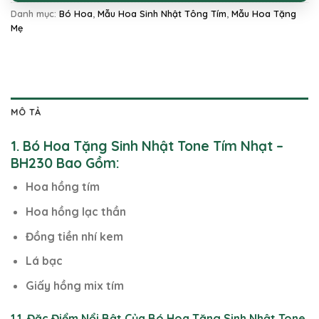
Danh mục:
Bó Hoa
,
Mẫu Hoa Sinh Nhật Tông Tím
,
Mẫu Hoa Tặng
Mẹ
MÔ TẢ
1. Bó Hoa Tặng Sinh Nhật Tone Tím Nhạt –
BH230 Bao Gồm:
Hoa hồng tím
Hoa hồng lạc thần
Đồng tiền nhí kem
Lá bạc
Giấy hồng mix tím
1.1. Đặc Điểm Nổi Bật Của Bó Hoa Tặng Sinh Nhật Tone