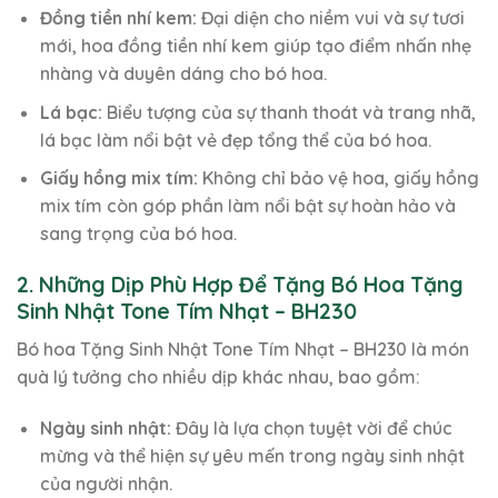
Đồng tiền nhí kem:
Đại diện cho niềm vui và sự tươi
mới, hoa đồng tiền nhí kem giúp tạo điểm nhấn nhẹ
nhàng và duyên dáng cho bó hoa.
Lá bạc:
Biểu tượng của sự thanh thoát và trang nhã,
lá bạc làm nổi bật vẻ đẹp tổng thể của bó hoa.
Giấy hồng mix tím:
Không chỉ bảo vệ hoa, giấy hồng
mix tím còn góp phần làm nổi bật sự hoàn hảo và
sang trọng của bó hoa.
2. Những Dịp Phù Hợp Để Tặng Bó Hoa Tặng
Sinh Nhật Tone Tím Nhạt – BH230
Bó hoa Tặng Sinh Nhật Tone Tím Nhạt – BH230 là món
quà lý tưởng cho nhiều dịp khác nhau, bao gồm:
Ngày sinh nhật:
Đây là lựa chọn tuyệt vời để chúc
mừng và thể hiện sự yêu mến trong ngày sinh nhật
của người nhận.