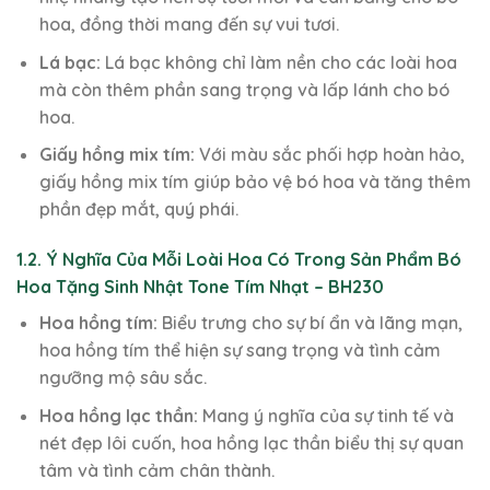
hoa, đồng thời mang đến sự vui tươi.
Lá bạc:
Lá bạc không chỉ làm nền cho các loài hoa
mà còn thêm phần sang trọng và lấp lánh cho bó
hoa.
Giấy hồng mix tím:
Với màu sắc phối hợp hoàn hảo,
giấy hồng mix tím giúp bảo vệ bó hoa và tăng thêm
phần đẹp mắt, quý phái.
1.2. Ý Nghĩa Của Mỗi Loài Hoa Có Trong Sản Phẩm Bó
Hoa Tặng Sinh Nhật Tone Tím Nhạt – BH230
Hoa hồng tím:
Biểu trưng cho sự bí ẩn và lãng mạn,
hoa hồng tím thể hiện sự sang trọng và tình cảm
ngưỡng mộ sâu sắc.
Hoa hồng lạc thần:
Mang ý nghĩa của sự tinh tế và
nét đẹp lôi cuốn, hoa hồng lạc thần biểu thị sự quan
tâm và tình cảm chân thành.