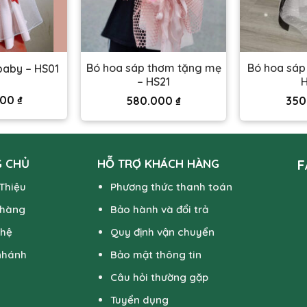
Bó hoa sáp thơm tặng mẹ
Bó hoa sáp
baby – HS01
– HS21
H
000
₫
580.000
₫
350
 CHỦ
HỖ TRỢ KHÁCH HÀNG
F
 Thiệu
Phương thức thanh toán
 hàng
Bảo hành và đổi trả
 hệ
Quy định vận chuyển
nhánh
Bảo mật thông tin
Câu hỏi thường gặp
Tuyển dụng