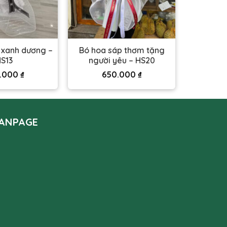
 xanh dương –
Bó hoa sáp thơm tặng
S13
người yêu – HS20
.000
₫
650.000
₫
ANPAGE