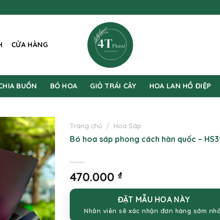
H
CỬA HÀNG
CHIA BUỒN
BÓ HOA
GIỎ TRÁI CÂY
HOA LAN HỒ ĐIỆP
Trang chủ
/
Hoa Sáp
Bó hoa sáp phong cách hàn quốc – HS3
470.000
₫
ĐẶT MẪU HOA NÀY
Nhân viên sẽ xác nhận đơn hàng sớm nh