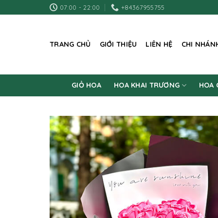
Skip
07:00 - 22:00
+84367955755
to
content
TRANG CHỦ
GIỚI THIỆU
LIÊN HỆ
CHI NHÁN
GIỎ HOA
HOA KHAI TRƯƠNG
HOA 