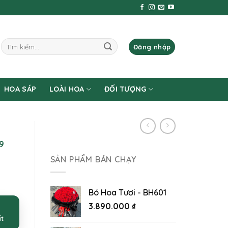
Tìm
Đăng nhập
kiếm:
HOA SÁP
LOÀI HOA
ĐỐI TƯỢNG
9
SẢN PHẨM BÁN CHẠY
Bó Hoa Tươi - BH601
3.890.000
₫
ất