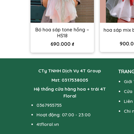
nh trái tim
Bó hoa sáp tone hồng –
hoa sáp mix 
HS18
900.
9
₫
690.000
₫
CTy TNHH Dịch Vụ 4T Group
TRANG
Mst: 0317538005
Giới
Hệ thống cửa hàng hoa + trái 4T
Cửa
Floral
Liên
0367955755
Chi 
Hoạt động: 07:00 - 23:00
4tfloral.vn