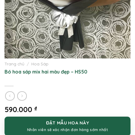
Trang chủ
/
Hoa Sáp
Bó hoa sáp mix hai màu đẹp – HS50
590.000
₫
ĐẶT MẪU HOA NÀY
Nhân viên sẽ xác nhận đơn hàng sớm nhất