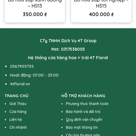
– HS13
HS15
350.000
₫
400.000
₫
CTy TNHH Dịch Vụ 4T Group
Mst: 0317538005
Hệ thống cửa hàng hoa + trái 4T Floral
0367955755
Hoạt động: 07:00 - 23:00
4tfloral.vn
TRANG CHỦ
HỖ TRỢ KHÁCH HÀNG
Giới Thiệu
Phương thức thanh toán
Cửa hàng
Bảo hành và đổi trả
Liên hệ
Quy định vận chuyển
Chi nhánh
Bảo mật thông tin
Câu hỏi thường gặp