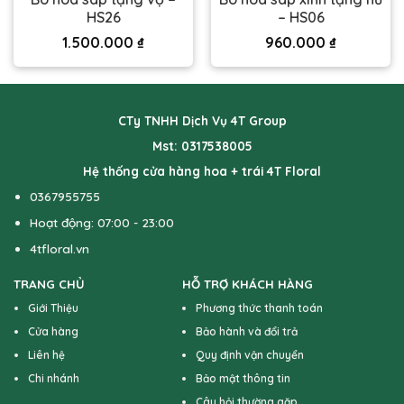
HS26
– HS06
1.500.000
₫
960.000
₫
CTy TNHH Dịch Vụ 4T Group
Mst: 0317538005
Hệ thống cửa hàng hoa + trái 4T Floral
0367955755
Hoạt động: 07:00 - 23:00
4tfloral.vn
TRANG CHỦ
HỖ TRỢ KHÁCH HÀNG
Giới Thiệu
Phương thức thanh toán
Cửa hàng
Bảo hành và đổi trả
Liên hệ
Quy định vận chuyển
Chi nhánh
Bảo mật thông tin
Câu hỏi thường gặp