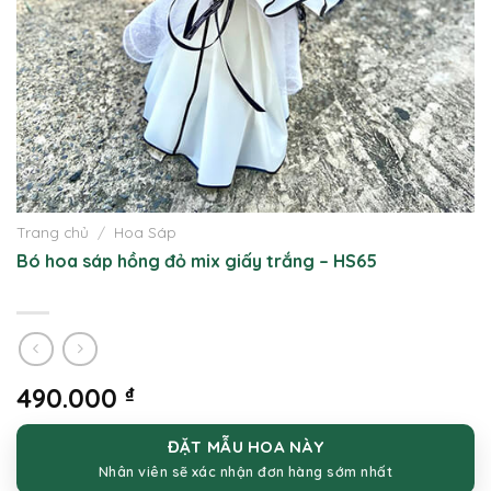
Trang chủ
/
Hoa Sáp
Bó hoa sáp hồng đỏ mix giấy trắng – HS65
490.000
₫
ĐẶT MẪU HOA NÀY
Nhân viên sẽ xác nhận đơn hàng sớm nhất