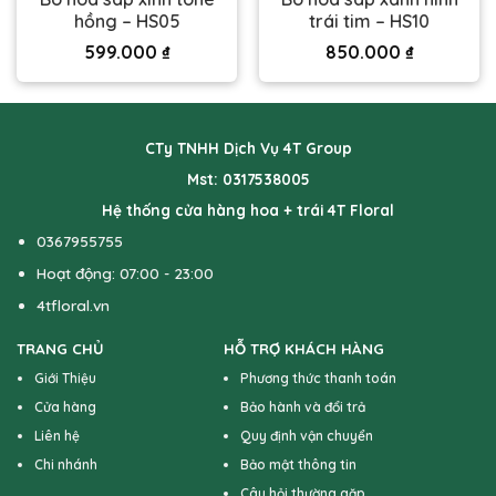
hồng – HS05
trái tim – HS10
599.000
₫
850.000
₫
CTy TNHH Dịch Vụ 4T Group
Mst: 0317538005
Hệ thống cửa hàng hoa + trái 4T Floral
0367955755
Hoạt động: 07:00 - 23:00
4tfloral.vn
TRANG CHỦ
HỖ TRỢ KHÁCH HÀNG
Giới Thiệu
Phương thức thanh toán
Cửa hàng
Bảo hành và đổi trả
Liên hệ
Quy định vận chuyển
Chi nhánh
Bảo mật thông tin
Câu hỏi thường gặp