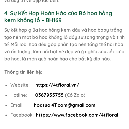
và duy trì vẻ đẹp lâu bền.
4. Sự Kết Hợp Hoàn Hảo của Bó hoa hồng
kem khổng lồ – BH169
Sự kết hợp giữa hoa hồng kem dâu và hoa baby trắng
tạo nên một bó hoa khổng lồ đầy sự sang trọng và tinh
tế. Mỗi loài hoa đều góp phần tạo nên tổng thể hài hòa
và ấn tượng, làm nổi bật vẻ đẹp và ý nghĩa sâu sắc của
bó hoa, là món quà hoàn hảo cho bất kỳ dịp nào.
Thông tin liên hệ:
Website:
https://4tfloral.vn/
Hotline:
0367955755
(
Có Zalo
)
Email:
hoatuoi4T.com@gmail.com
Facebook:
https://www.facebook.com/4tfloral