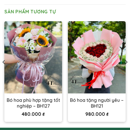
SẢN PHẨM TƯƠNG TỰ
Bó hoa phù hợp tặng tốt
Bó hoa tặng người yêu –
nghiệp – BH127
BH121
480.000
₫
980.000
₫