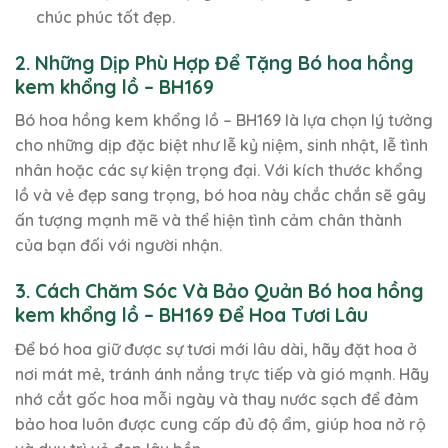
chúc phúc tốt đẹp.
2. Những Dịp Phù Hợp Để Tặng Bó hoa hồng
kem khổng lồ – BH169
Bó hoa hồng kem khổng lồ – BH169 là lựa chọn lý tưởng
cho những dịp đặc biệt như lễ kỷ niệm, sinh nhật, lễ tình
nhân hoặc các sự kiện trọng đại. Với kích thước khổng
lồ và vẻ đẹp sang trọng, bó hoa này chắc chắn sẽ gây
ấn tượng mạnh mẽ và thể hiện tình cảm chân thành
của bạn đối với người nhận.
3. Cách Chăm Sóc Và Bảo Quản Bó hoa hồng
kem khổng lồ – BH169 Để Hoa Tươi Lâu
Để bó hoa giữ được sự tươi mới lâu dài, hãy đặt hoa ở
nơi mát mẻ, tránh ánh nắng trực tiếp và gió mạnh. Hãy
nhớ cắt gốc hoa mỗi ngày và thay nước sạch để đảm
bảo hoa luôn được cung cấp đủ độ ẩm, giúp hoa nở rộ