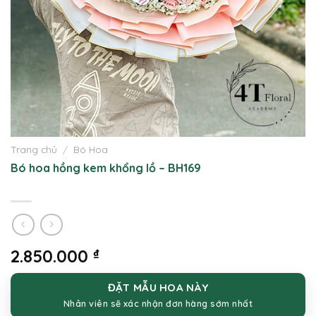
Trang chủ
/
Bó Hoa
Bó hoa hồng kem khổng lồ – BH169
2.850.000
₫
ĐẶT MẪU HOA NÀY
Nhân viên sẽ xác nhận đơn hàng sớm nhất