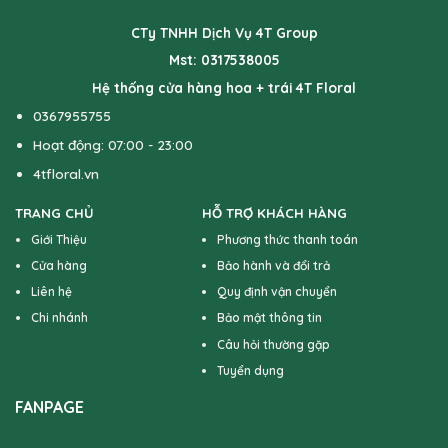
CTy TNHH Dịch Vụ 4T Group
Mst: 0317538005
Hệ thống cửa hàng hoa + trái 4T Floral
0367955755
Hoạt động: 07:00 - 23:00
4tfloral.vn
TRANG CHỦ
HỖ TRỢ KHÁCH HÀNG
Giới Thiệu
Phương thức thanh toán
Cửa hàng
Bảo hành và đổi trả
Liên hệ
Quy định vận chuyển
Chi nhánh
Bảo mật thông tin
Câu hỏi thường gặp
Tuyển dụng
FANPAGE