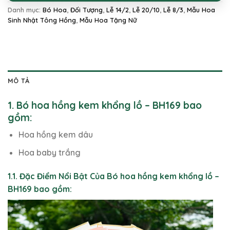
Danh mục:
Bó Hoa
,
Đối Tượng
,
Lễ 14/2
,
Lễ 20/10
,
Lễ 8/3
,
Mẫu Hoa
Sinh Nhật Tông Hồng
,
Mẫu Hoa Tặng Nữ
MÔ TẢ
1. Bó hoa hồng kem khổng lồ – BH169 bao
gồm:
Hoa hồng kem dâu
Hoa baby trắng
1.1. Đặc Điểm Nổi Bật Của Bó hoa hồng kem khổng lồ –
BH169 bao gồm: