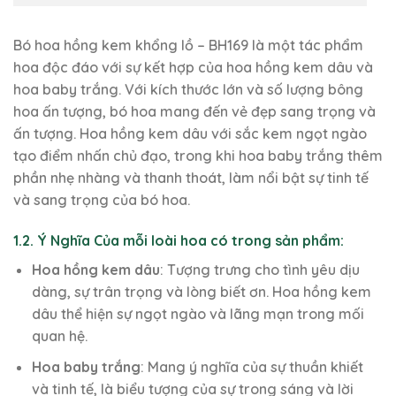
Bó hoa hồng kem khổng lồ – BH169 là một tác phẩm
hoa độc đáo với sự kết hợp của hoa hồng kem dâu và
hoa baby trắng. Với kích thước lớn và số lượng bông
hoa ấn tượng, bó hoa mang đến vẻ đẹp sang trọng và
ấn tượng. Hoa hồng kem dâu với sắc kem ngọt ngào
tạo điểm nhấn chủ đạo, trong khi hoa baby trắng thêm
phần nhẹ nhàng và thanh thoát, làm nổi bật sự tinh tế
và sang trọng của bó hoa.
1.2. Ý Nghĩa Của mỗi loài hoa có trong sản phẩm:
Hoa hồng kem dâu
: Tượng trưng cho tình yêu dịu
dàng, sự trân trọng và lòng biết ơn. Hoa hồng kem
dâu thể hiện sự ngọt ngào và lãng mạn trong mối
quan hệ.
Hoa baby trắng
: Mang ý nghĩa của sự thuần khiết
và tinh tế, là biểu tượng của sự trong sáng và lời