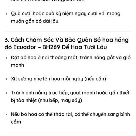
Quà cưới hoặc quà kỷ niệm ngày cưới với mong
muốn gắn bó dài lâu.
3. Cách Chăm Sóc Và Bảo Quản Bó hoa hồng
đỏ Ecuador – BH269 Để Hoa Tươi Lâu
Đặt bó hoa ở nơi thoáng mát, tránh nắng gắt và gió
mạnh
Xịt sương nhẹ lên hoa mỗi ngày (nếu cần)
Tránh ánh nắng trực tiếp, quạt mạnh hoặc gần thiết
bị tỏa nhiệt (như bếp, máy sấy)
Nếu bó hoa có thể tháo rời, có thể chuyển sang bình
cắm