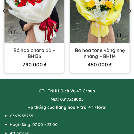
Bó hoa ohara đỏ –
Bó hoa tone vàng nhẹ
BH136
nhàng – BH114
790.000
₫
450.000
₫
CTy TNHH Dịch Vụ 4T Group
Mst: 0317538005
Hệ thống cửa hàng hoa + trái 4T Floral
0367955755
Hoạt động: 07:00 - 23:00
4tfloral.vn