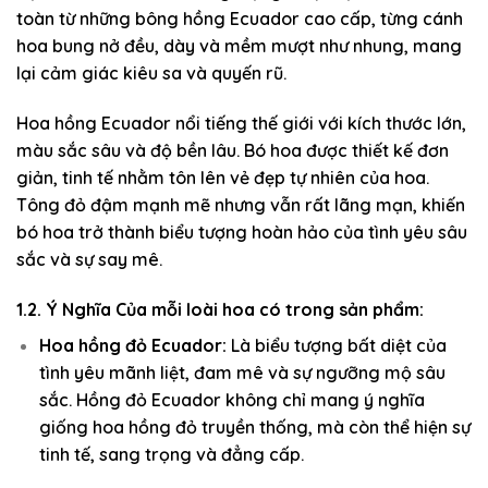
toàn từ những bông hồng Ecuador cao cấp, từng cánh
hoa bung nở đều, dày và mềm mượt như nhung, mang
lại cảm giác kiêu sa và quyến rũ.
Hoa hồng Ecuador nổi tiếng thế giới với kích thước lớn,
màu sắc sâu và độ bền lâu. Bó hoa được thiết kế đơn
giản, tinh tế nhằm tôn lên vẻ đẹp tự nhiên của hoa.
Tông đỏ đậm mạnh mẽ nhưng vẫn rất lãng mạn, khiến
bó hoa trở thành biểu tượng hoàn hảo của tình yêu sâu
sắc và sự say mê.
1.2. Ý Nghĩa Của mỗi loài hoa có trong sản phẩm:
Hoa hồng đỏ Ecuador:
Là biểu tượng bất diệt của
tình yêu mãnh liệt, đam mê và sự ngưỡng mộ sâu
sắc. Hồng đỏ Ecuador không chỉ mang ý nghĩa
giống hoa hồng đỏ truyền thống, mà còn thể hiện sự
tinh tế, sang trọng và đẳng cấp.