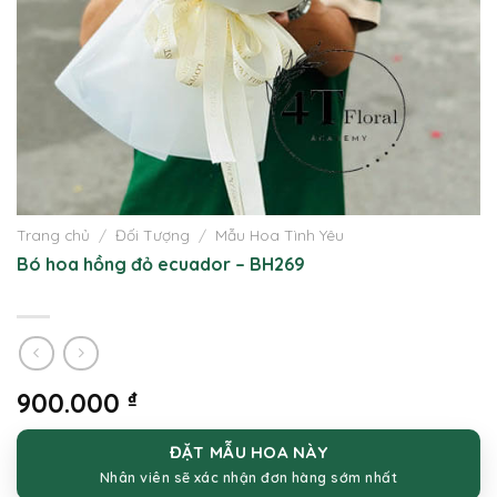
Trang chủ
/
Đối Tượng
/
Mẫu Hoa Tình Yêu
Bó hoa hồng đỏ ecuador – BH269
900.000
₫
ĐẶT MẪU HOA NÀY
Nhân viên sẽ xác nhận đơn hàng sớm nhất