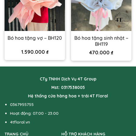
Bó hoa tặng sinh nhật –
Bó hoa tặng vợ – BH120
BH119
1.590.000
₫
470.000
₫
CTy TNHH Dịch Vụ 4T Group
Mst: 0317538005
Hệ thống cửa hàng hoa + trái 4T Floral
0367955755
Hoạt động: 07:00 - 23:00
4tfloral.vn
TRANG CHỦ
HỖ TRỢ KHÁCH HÀNG