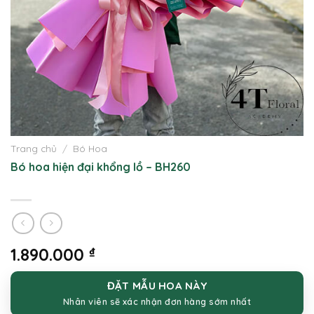
Trang chủ
/
Bó Hoa
Bó hoa hiện đại khổng lồ – BH260
1.890.000
₫
ĐẶT MẪU HOA NÀY
Nhân viên sẽ xác nhận đơn hàng sớm nhất