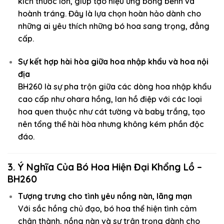
kích thước lớn, giúp tạo hiệu ứng bồng bềnh và
hoành tráng. Đây là lựa chọn hoàn hảo dành cho
những ai yêu thích những bó hoa sang trọng, đẳng
cấp.
Sự kết hợp hài hòa giữa hoa nhập khẩu và hoa nội
địa
BH260 là sự pha trộn giữa các dòng hoa nhập khẩu
cao cấp như ohara hồng, lan hồ điệp với các loại
hoa quen thuộc như cát tường và baby trắng, tạo
nên tổng thể hài hòa nhưng không kém phần độc
đáo.
3. Ý Nghĩa Của Bó Hoa Hiện Đại Khổng Lồ –
BH260
Tượng trưng cho tình yêu nồng nàn, lãng mạn
Với sắc hồng chủ đạo, bó hoa thể hiện tình cảm
chân thành, nồng nàn và sự trân trọng dành cho