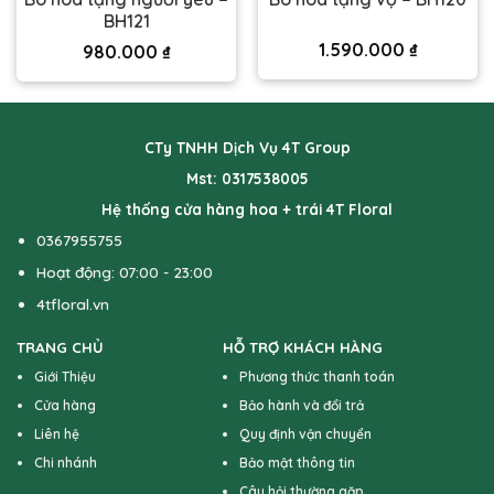
BH121
1.590.000
₫
980.000
₫
CTy TNHH Dịch Vụ 4T Group
Mst: 0317538005
Hệ thống cửa hàng hoa + trái 4T Floral
0367955755
Hoạt động: 07:00 - 23:00
4tfloral.vn
TRANG CHỦ
HỖ TRỢ KHÁCH HÀNG
Giới Thiệu
Phương thức thanh toán
Cửa hàng
Bảo hành và đổi trả
Liên hệ
Quy định vận chuyển
Chi nhánh
Bảo mật thông tin
Câu hỏi thường gặp