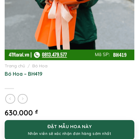
Trang chủ
/
Bó Hoa
Bó Hoa – BH419
630.000
₫
ĐẶT MẪU HOA NÀY
Nhân viên sẽ xác nhận đơn hàng sớm nhất