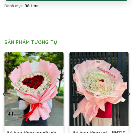
Danh mục:
Bó Hoa
SẢN PHẨM TƯƠNG TỰ
Bó hoa tặng người yêu –
Bó hoa tặng vợ – BH120