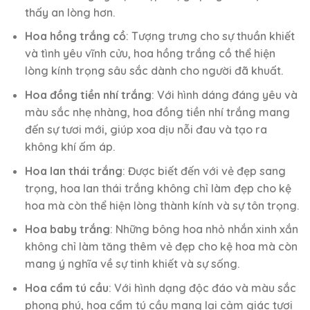
thấy an lòng hơn.
Hoa hồng trắng cồ
: Tượng trưng cho sự thuần khiết
và tình yêu vĩnh cửu, hoa hồng trắng cồ thể hiện
lòng kính trọng sâu sắc dành cho người đã khuất.
Hoa đồng tiền nhí trắng
: Với hình dáng đáng yêu và
màu sắc nhẹ nhàng, hoa đồng tiền nhí trắng mang
đến sự tươi mới, giúp xoa dịu nỗi đau và tạo ra
không khí ấm áp.
Hoa lan thái trắng
: Được biết đến với vẻ đẹp sang
trọng, hoa lan thái trắng không chỉ làm đẹp cho kệ
hoa mà còn thể hiện lòng thành kính và sự tôn trọng.
Hoa baby trắng
: Những bông hoa nhỏ nhắn xinh xắn
không chỉ làm tăng thêm vẻ đẹp cho kệ hoa mà còn
mang ý nghĩa về sự tinh khiết và sự sống.
Hoa cẩm tú cầu
: Với hình dạng độc đáo và màu sắc
phong phú, hoa cẩm tú cầu mang lại cảm giác tươi