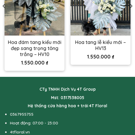
Hoa đám tang kiểu mới
Hoa tang lễ kiểu mới –
đẹp sang trọng tông
HV13
trắng – HV10
1.550.000
₫
1.550.000
₫
CTy TNHH Dịch Vụ 4T Group
Mst: 0317538005
Hệ thống cửa hàng hoa + trái 4T Floral
0367955755
Hoạt động: 07:00 - 23:00
4tfloral.vn