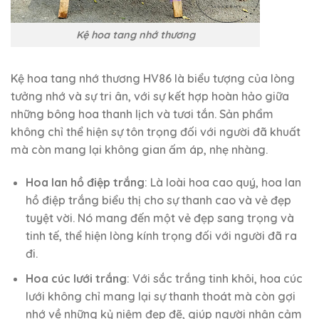
Kệ hoa tang nhớ thương
Kệ hoa tang nhớ thương HV86 là biểu tượng của lòng
tưởng nhớ và sự tri ân, với sự kết hợp hoàn hảo giữa
những bông hoa thanh lịch và tươi tắn. Sản phẩm
không chỉ thể hiện sự tôn trọng đối với người đã khuất
mà còn mang lại không gian ấm áp, nhẹ nhàng.
Hoa lan hồ điệp trắng
: Là loài hoa cao quý, hoa lan
hồ điệp trắng biểu thị cho sự thanh cao và vẻ đẹp
tuyệt vời. Nó mang đến một vẻ đẹp sang trọng và
tinh tế, thể hiện lòng kính trọng đối với người đã ra
đi.
Hoa cúc lưới trắng
: Với sắc trắng tinh khôi, hoa cúc
lưới không chỉ mang lại sự thanh thoát mà còn gợi
nhớ về những kỷ niệm đẹp đẽ, giúp người nhận cảm