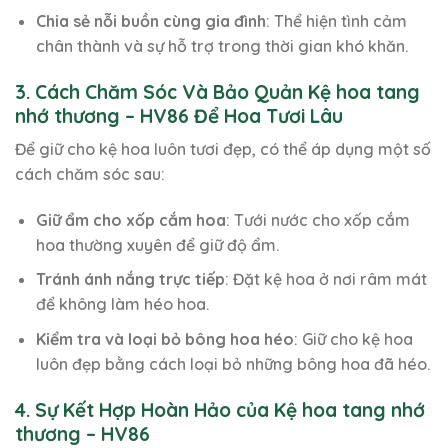
Chia sẻ nỗi buồn cùng gia đình
: Thể hiện tình cảm
chân thành và sự hỗ trợ trong thời gian khó khăn.
3. Cách Chăm Sóc Và Bảo Quản Kệ hoa tang
nhớ thương – HV86 Để Hoa Tươi Lâu
Để giữ cho kệ hoa luôn tươi đẹp, có thể áp dụng một số
cách chăm sóc sau:
Giữ ẩm cho xốp cắm hoa
: Tưới nước cho xốp cắm
hoa thường xuyên để giữ độ ẩm.
Tránh ánh nắng trực tiếp
: Đặt kệ hoa ở nơi râm mát
để không làm héo hoa.
Kiểm tra và loại bỏ bông hoa héo
: Giữ cho kệ hoa
luôn đẹp bằng cách loại bỏ những bông hoa đã héo.
4. Sự Kết Hợp Hoàn Hảo của Kệ hoa tang nhớ
thương – HV86