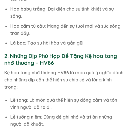
Hoa baby trắng
: Đại diện cho sự tinh khiết và sự
sống.
Hoa cẩm tú cầu
: Mang đến sự tươi mới và sức sống
tràn đầy.
Lá bạc
: Tạo sự hài hòa và gần gũi.
2. Những Dịp Phù Hợp Để Tặng Kệ hoa tang
nhớ thương – HV86
Kệ hoa tang nhớ thương HV86 là món quà ý nghĩa dành
cho những dịp cần thể hiện sự chia sẻ và lòng kính
trọng:
Lễ tang
: Là món quà thể hiện sự đồng cảm và tôn
vinh người đã ra đi.
Lễ tưởng niệm
: Dùng để ghi nhớ và tri ân những
người đã khuất.