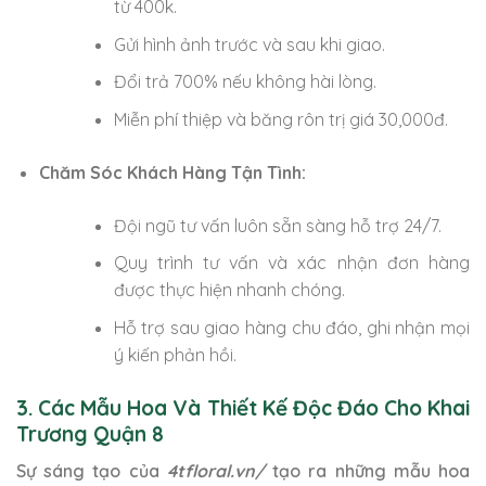
từ 400k.
Gửi hình ảnh trước và sau khi giao.
Đổi trả 700% nếu không hài lòng.
Miễn phí thiệp và băng rôn trị giá 30,000đ.
Chăm Sóc Khách Hàng Tận Tình:
Đội ngũ tư vấn luôn sẵn sàng hỗ trợ 24/7.
Quy trình tư vấn và xác nhận đơn hàng
được thực hiện nhanh chóng.
Hỗ trợ sau giao hàng chu đáo, ghi nhận mọi
ý kiến phản hồi.
3. Các Mẫu Hoa Và Thiết Kế Độc Đáo Cho Khai
Trương Quận 8
Sự sáng tạo của
4tfloral.vn/
tạo ra những mẫu hoa