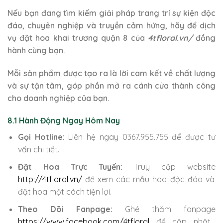
Nếu bạn đang tìm kiếm giải pháp trang trí sự kiện độc
đáo, chuyên nghiệp và truyền cảm hứng, hãy để dịch
vụ đặt hoa khai trương quận 8 của
4tfloral.vn/
đồng
hành cùng bạn.
Mỗi sản phẩm được tạo ra là lời cam kết về chất lượng
và sự tận tâm, góp phần mở ra cánh cửa thành công
cho doanh nghiệp của bạn.
8.1 Hành Động Ngay Hôm Nay
Gọi Hotline:
Liên hệ ngay 0367.955.755 để được tư
vấn chi tiết.
Đặt Hoa Trực Tuyến:
Truy cập website
http://4tfloral.vn/
để xem các mẫu hoa độc đáo và
đặt hoa một cách tiện lợi.
Theo Dõi Fanpage:
Ghé thăm fanpage
https://www.facebook.com/4tfloral
để cập nhật