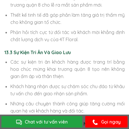
trương quận 8 cho lễ ra mắt sản phẩm mới.
Thiết kế tinh tế đã góp phần làm tăng giá trị thẩm mỹ
cho không gian tổ chức.
Phản hồi tích cực từ đối tác và khách mời khẳng định
chất lượng dịch vụ của 4T Floral.
13.3 Sự Kiện Tri Ân Và Giao Lưu
Các sự kiện tri ân khách hàng được trang trí bằng
hoa chúc mừng khai trương quận 8 tạo nên không
gian ấm áp và thân thiện.
Khách hàng nhận được sự chăm sóc chu đáo từ khâu
tư vấn cho đến giao nhận sản phẩm.
Những câu chuyện thành công giúp tăng cường mối
quan hệ với khách hàng và đối tác.
Chat với tư vấn viên
Gọi ngay
13.4 Trải Nghiệm Cá Nhân Và Doanh Nghiệp