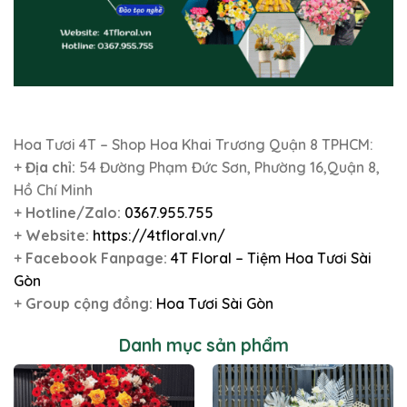
Hoa Tươi 4T – Shop Hoa Khai Trương Quận 8 TPHCM:
+
Địa chỉ:
54 Đường Phạm Đức Sơn, Phường 16,Quận 8,
Hồ Chí Minh
+
Hotline/Zalo:
0367.955.755
+
Website:
https://4tfloral.vn/
+
Facebook Fanpage:
4T Floral – Tiệm Hoa Tươi Sài
Gòn
+
Group cộng đồng:
Hoa Tươi Sài Gòn
Danh mục sản phẩm