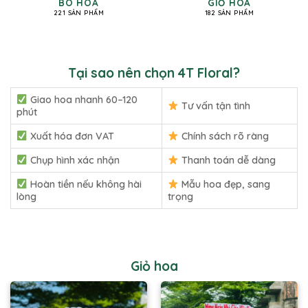
BÓ HOA
GIỎ HOA
221 SẢN PHẨM
182 SẢN PHẨM
Tại sao nên chọn 4T Floral?
Giao hoa nhanh 60–120
Tư vấn tận tình
phút
Xuất hóa đơn VAT
Chính sách rõ ràng
Chụp hình xác nhận
Thanh toán dễ dàng
Hoàn tiền nếu không hài
Mẫu hoa đẹp, sang
lòng
trọng
Giỏ hoa