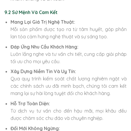
9.2 Sứ Mệnh Và Cam Kết
Mang Lại Giá Trị Nghệ Thuật:
Mỗi sản phẩm được tạo ra từ tâm huyết, góp phần
lan tỏa cảm hứng nghệ thuật và sự sáng tạo.
Đáp Ứng Nhu Cầu Khách Hàng:
Luôn lắng nghe và tư vấn chi tiết, cung cấp giải pháp
tối ưu cho mọi yêu cầu.
Xây Dựng Niềm Tin Và Uy Tín:
Qua quy trình kiểm soát chất lượng nghiêm ngặt và
các chính sách ưu đãi minh bạch, chúng tôi cam kết
mang lại sự hài lòng tuyệt đối cho khách hàng.
Hỗ Trợ Toàn Diện:
Từ dịch vụ tư vấn cho đến hậu mãi, mọi khâu đều
được chăm sóc chu đáo và chuyên nghiệp.
Đổi Mới Không Ngừng: