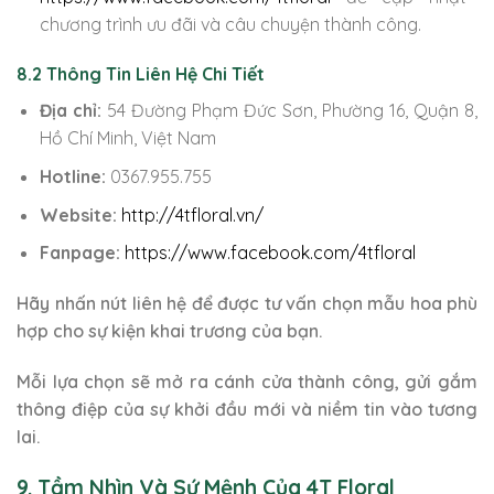
chương trình ưu đãi và câu chuyện thành công.
8.2 Thông Tin Liên Hệ Chi Tiết
Địa chỉ:
54 Đường Phạm Đức Sơn, Phường 16, Quận 8,
Hồ Chí Minh, Việt Nam
Hotline:
0367.955.755
Website:
http://4tfloral.vn/
Fanpage:
https://www.facebook.com/4tfloral
Hãy nhấn nút liên hệ để được tư vấn chọn mẫu hoa phù
hợp cho sự kiện khai trương của bạn.
Mỗi lựa chọn sẽ mở ra cánh cửa thành công, gửi gắm
thông điệp của sự khởi đầu mới và niềm tin vào tương
lai.
9. Tầm Nhìn Và Sứ Mệnh Của 4T Floral