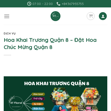
Skip
07:00 - 22:00
+84367955755
to
content
DỊCH VỤ
Hoa Khai Trương Quận 8 – Đặt Hoa
Chúc Mừng Quận 8