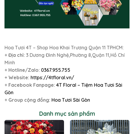
Hoa Tươi 4T – Shop Hoa Khai Trương Quận 11 TPHCM:
+
Địa chỉ:
3 Dương Đình Nghệ,Phường 8,Quận 11,Hồ Chí
Minh
+
Hotline/Zalo:
0367.955.755
+
Website:
https://4tfloral.vn/
+
Facebook Fanpage:
4T Floral – Tiệm Hoa Tươi Sài
Gòn
+
Group cộng đồng:
Hoa Tươi Sài Gòn
Danh mục sản phẩm