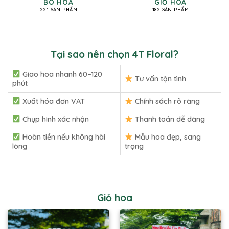
BÓ HOA
GIỎ HOA
221 SẢN PHẨM
182 SẢN PHẨM
Tại sao nên chọn 4T Floral?
Giao hoa nhanh 60–120
Tư vấn tận tình
phút
Xuất hóa đơn VAT
Chính sách rõ ràng
Chụp hình xác nhận
Thanh toán dễ dàng
Hoàn tiền nếu không hài
Mẫu hoa đẹp, sang
lòng
trọng
Giỏ hoa