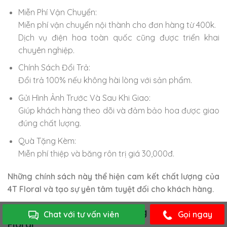
Miễn Phí Vận Chuyển:
Miễn phí vận chuyển nội thành cho đơn hàng từ 400k.
Dịch vụ điện hoa toàn quốc cũng được triển khai
chuyên nghiệp.
Chính Sách Đổi Trả:
Đổi trả 100% nếu không hài lòng với sản phẩm.
Gửi Hình Ảnh Trước Và Sau Khi Giao:
Giúp khách hàng theo dõi và đảm bảo hoa được giao
đúng chất lượng.
Quà Tặng Kèm:
Miễn phí thiệp và băng rôn trị giá 30,000đ.
Những chính sách này thể hiện cam kết chất lượng của
4T Floral và tạo sự yên tâm tuyệt đối cho khách hàng.
12. Cách Đặt Hoa Khai Trương Quận 11 Tại 4T
Chat với tư vấn viên
Gọi ngay
Floral