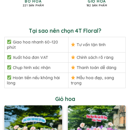
BÓ HOA
GIỎ HOA
221 SẢN PHẨM
182 SẢN PHẨM
Tại sao nên chọn 4T Floral?
Giao hoa nhanh 60–120
Tư vấn tận tình
phút
Xuất hóa đơn VAT
Chính sách rõ ràng
Chụp hình xác nhận
Thanh toán dễ dàng
Hoàn tiền nếu không hài
Mẫu hoa đẹp, sang
lòng
trọng
Giỏ hoa