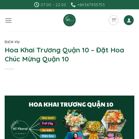
Skip
07:00 - 22:00
+84367955755
to
content
DỊCH VỤ
Hoa Khai Trương Quận 10 – Đặt Hoa
Chúc Mừng Quận 10