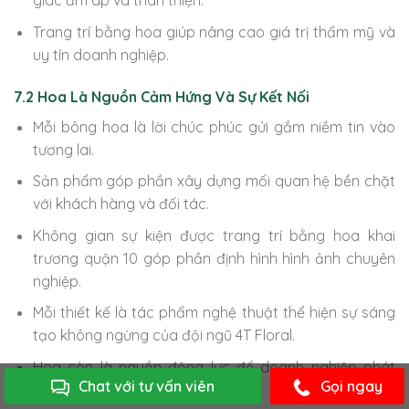
giác ấm áp và thân thiện.
Trang trí bằng hoa giúp nâng cao giá trị thẩm mỹ và
uy tín doanh nghiệp.
7.2 Hoa Là Nguồn Cảm Hứng Và Sự Kết Nối
Mỗi bông hoa là lời chúc phúc gửi gắm niềm tin vào
tương lai.
Sản phẩm góp phần xây dựng mối quan hệ bền chặt
với khách hàng và đối tác.
Không gian sự kiện được trang trí bằng hoa khai
trương quận 10 góp phần định hình hình ảnh chuyên
nghiệp.
Mỗi thiết kế là tác phẩm nghệ thuật thể hiện sự sáng
tạo không ngừng của đội ngũ 4T Floral.
Hoa còn là nguồn động lực để doanh nghiệp phát
Chat với tư vấn viên
Gọi ngay
triển và mở rộng cơ hội hợp tác.