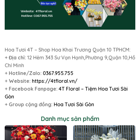
Hoa Tươi 4T – Shop Hoa Khai Trương Quận 10 TPHCM:
+
Địa chỉ:
12 Hẻm 343 Sư Vạn Hạnh,Phường 9,Quận 10,Hồ
Chí Minh
+
Hotline/Zalo:
0367.955.755
+
Website:
https://4tfloral.vn/
+
Facebook Fanpage:
4T Floral – Tiệm Hoa Tươi Sài
Gòn
+
Group cộng đồng:
Hoa Tươi Sài Gòn
Danh mục sản phẩm