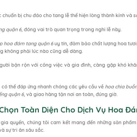
chuẩn bị chu đáo cho tang lễ thể hiện lòng thành kính và sự
ng quận 6
, đóng vai trò quan trọng trong nghi lễ này.
p hoa đám tang quận 6
uy tín, đảm bảo chất lượng hoa tươi,
g không phải lúc nào cũng dễ dàng.
người bận rộn với công việc và gia đình, càng gặp khó khă
, có thể đáp ứng nhanh chóng các yêu cầu về
hoa chia buồ
ếng quận 6
, và giao hàng tận nơi an toàn, đúng giờ.
ựa Chọn Toàn Diện Cho Dịch Vụ Hoa 
a gia quyến, chúng tôi cam kết mang đến những sản phẩm 
à sự tri ân sâu sắc.