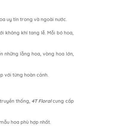
oa uy tín trong và ngoài nước.
i không khí tang lễ. Mỗi bó hoa,
ến những lẵng hoa, vòng hoa lớn,
ợp với từng hoàn cảnh.
truyền thống,
4T Floral
cung cấp
g mẫu hoa phù hợp nhất.