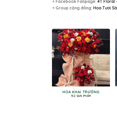
+
Facebook Fanpage:
4T Floral
+
Group cộng đồng:
Hoa Tươi Sà
HOA KHAI TRƯƠNG
152 SẢN PHẨM