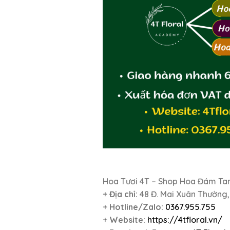
Hoa Tươi 4T – Shop Hoa Đám Ta
+
Địa chỉ:
48 Đ. Mai Xuân Thưởng
+
Hotline/Zalo:
0367.955.755
+
Website:
https://4tfloral.vn/