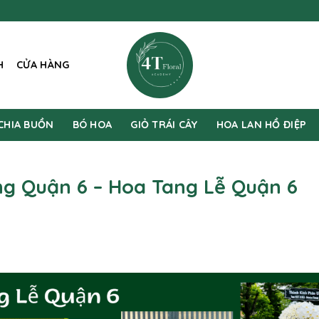
H
CỬA HÀNG
CHIA BUỒN
BÓ HOA
GIỎ TRÁI CÂY
HOA LAN HỒ ĐIỆP
g Quận 6 – Hoa Tang Lễ Quận 6