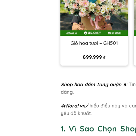
iỏ hoa tươi – GH509
Giỏ hoa tươi – GH501
620.000
₫
899.999
₫
Shop hoa đám tang quận 6
:
Tìm
dàng.
4tfloral.vn/
hiểu điều này và ca
yêu đã khuất.
1. Vì Sao Chọn Sh