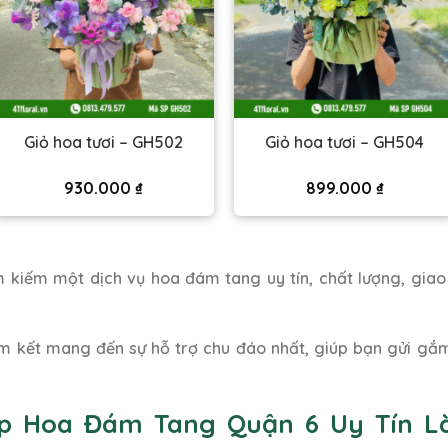
Giỏ hoa tươi – GH502
Giỏ hoa tươi – GH504
930.000
₫
899.000
₫
 kiếm một dịch vụ hoa đám tang uy tín, chất lượng, gia
m kết mang đến sự hỗ trợ chu đáo nhất, giúp bạn gửi gắm
op Hoa Đám Tang Quận 6 Uy Tín L