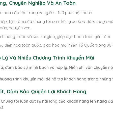
ng, Chuyên Nghiệp Và An Toàn
o hoa cấp tốc trong vòng 60 – 120 phút nội thành.
iệp, tận tâm của chúng tôi cam kết giao
hoa đám tang quậ
oàn, nguyên vẹn.
ch hàng trước và sau khi giao, giúp bạn hoàn toàn yên tâm.
vụ điện hoa toàn quốc, giao hoa mọi miền Tổ Quốc trong 90-
p Lý Và Nhiều Chương Trình Khuyến Mãi
iá, đảm bảo sự minh bạch và hợp lý. Miễn phí vận chuyển nộ
hương trình khuyến mãi để hỗ trợ khách hàng trong những 
Tốt, Đảm Bảo Quyền Lợi Khách Hàng
 Chúng tôi luôn đặt sự hài lòng của khách hàng lên hàng đ
đ.