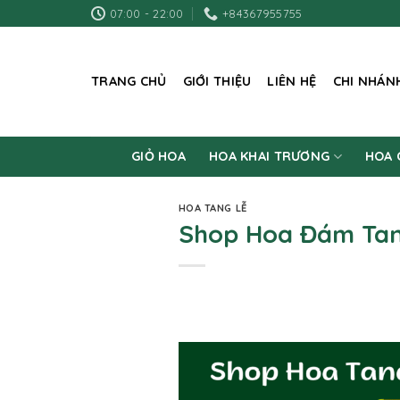
Skip
07:00 - 22:00
+84367955755
to
content
TRANG CHỦ
GIỚI THIỆU
LIÊN HỆ
CHI NHÁN
GIỎ HOA
HOA KHAI TRƯƠNG
HOA 
HOA TANG LỄ
Shop Hoa Đám Tan