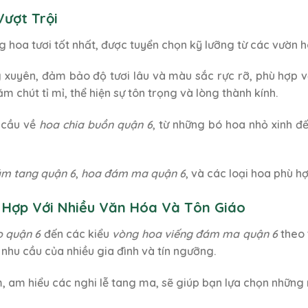
Vượt Trội
 hoa tươi tốt nhất, được tuyển chọn kỹ lưỡng từ các vườn h
xuyên, đảm bảo độ tươi lâu và màu sắc rực rỡ, phù hợp vớ
 chút tỉ mỉ, thể hiện sự tôn trọng và lòng thành kính.
 cầu về
hoa chia buồn quận 6
, từ những bó hoa nhỏ xinh đ
ám tang quận 6
,
hoa đám ma quận 6
, và các loại hoa phù h
 Hợp Với Nhiều Văn Hóa Và Tôn Giáo
o quận 6
đến các kiểu
vòng hoa viếng đám ma quận 6
theo 
hu cầu của nhiều gia đình và tín ngưỡng.
m, am hiểu các nghi lễ tang ma, sẽ giúp bạn lựa chọn nhữn