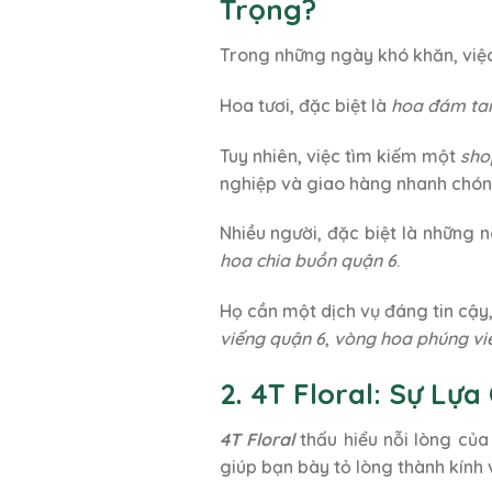
Trọng?
Trong những ngày khó khăn, việc 
Hoa tươi, đặc biệt là
hoa đám ta
Tuy nhiên, việc tìm kiếm một
sho
nghiệp và giao hàng nhanh chón
Nhiều người, đặc biệt là những 
hoa chia buồn quận 6
.
Họ cần một dịch vụ đáng tin cậy
viếng quận 6
,
vòng hoa phúng vi
2. 4T Floral: Sự L
4T Floral
thấu hiểu nỗi lòng củ
giúp bạn bày tỏ lòng thành kính v