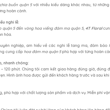
chia buồn quận 5
với nhiều kiểu dáng khác nhau, từ những
ừng hoàn cảnh.
u nghi lễ:
o quận 5
đến
vòng hoa viếng đám ma quận 5
,
4T Floral
cun
n hóa.
chuyên nghiệp, am hiểu về các nghi lễ tang ma, đảm bảo
cũng cung cấp
hoa đám ma quận 5
phù hợp với từng hoàn cả
p, nhanh chóng:
 – 120 phút. Chúng tôi cam kết giao hàng đúng giờ, đúng
ẹn. Hình ảnh hoa được gửi đến khách hàng trước và sau khi 
, phù hợp với chất lượng sản phẩm và dịch vụ. Miễn phí vận
 Chúng tôi luôn đặt sự hài lòng của khách hàng lên hàng đ