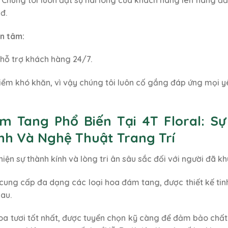
đ.
n tâm:
 hỗ trợ khách hàng 24/7.
 điểm khó khăn, vì vậy chúng tôi luôn cố gắng đáp ứng mọi
ám Tang Phổ Biến Tại 4T Floral: S
nh Và Nghệ Thuật Trang Trí
ện sự thành kính và lòng tri ân sâu sắc đối với người đã kh
cung cấp đa dạng các loại hoa đám tang, được thiết kế tinh
au.
a tươi tốt nhất, được tuyển chọn kỹ càng để đảm bảo chất