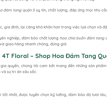
a đám tang quận 5
uy tín, chất lượng, đáp ứng mọi nhu c
c, gia đình, lại càng khó khăn hơn trong việc lựa chọn và đ
uyên nghiệp, đảm bảo chất lượng
hoa chia buồn đám tang 
 và giao hàng nhanh chóng, đúng giờ.
n 4T Floral – Shop Hoa Đám Tang Qu
a gia quyến, chúng tôi cam kết mang đến những sản phẩm 
 và sự tri ân sâu sắc.
 tốt nhất, được tuyển chọn kỹ lưỡng, đảm bảo độ tươi lâu