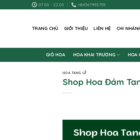
Skip
07:00 - 22:00
+84367955755
to
content
TRANG CHỦ
GIỚI THIỆU
LIÊN HỆ
CHI NHÁN
GIỎ HOA
HOA KHAI TRƯƠNG
HOA 
HOA TANG LỄ
Shop Hoa Đám Tan