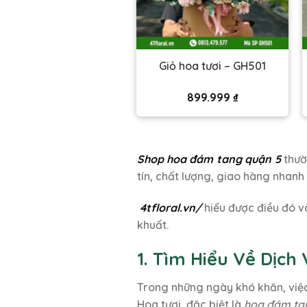
iỏ hoa tươi – GH509
Giỏ hoa tươi – GH501
620.000
₫
899.999
₫
Shop hoa đám tang quận 5
thườ
tín, chất lượng, giao hàng nhanh
4tfloral.vn/
hiểu được điều đó v
khuất.
1. Tìm Hiểu Về Dịc
Trong những ngày khó khăn, việc 
Hoa tươi, đặc biệt là
hoa đám ta