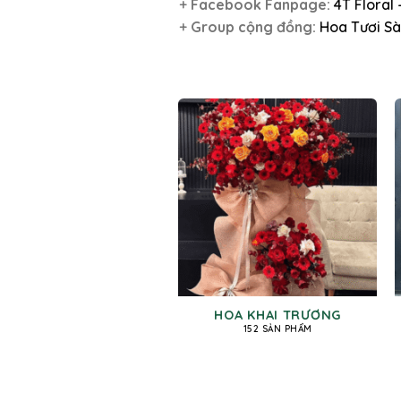
+
Facebook Fanpage:
4T Floral
+
Group cộng đồng:
Hoa Tươi Sà
HOA KHAI TRƯƠNG
152 SẢN PHẨM