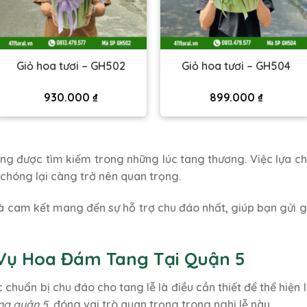
Giỏ hoa tươi – GH502
Giỏ hoa tươi – GH504
930.000
₫
899.000
₫
ng được tìm kiếm trong những lúc tang thương. Việc lựa c
 chóng lại càng trở nên quan trọng.
à cam kết mang đến sự hỗ trợ chu đáo nhất, giúp bạn gửi 
h Vụ Hoa Đám Tang Tại Quận 5
chuẩn bị chu đáo cho tang lễ là điều cần thiết để thể hiện l
ng quận 5
, đóng vai trò quan trọng trong nghi lễ này.