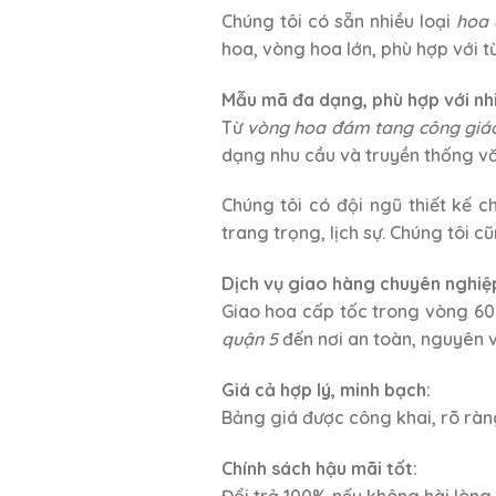
Chúng tôi có sẵn nhiều loại
hoa 
hoa, vòng hoa lớn, phù hợp với t
Mẫu mã đa dạng, phù hợp với nhiề
Từ
vòng hoa đám tang công giá
dạng nhu cầu và truyền thống vă
Chúng tôi có đội ngũ thiết kế 
trang trọng, lịch sự. Chúng tôi 
Dịch vụ giao hàng chuyên nghiệ
Giao hoa cấp tốc trong vòng 60
quận 5
đến nơi an toàn, nguyên v
Giá cả hợp lý, minh bạch:
Bảng giá được công khai, rõ ràng
Chính sách hậu mãi tốt:
Đổi trả 100% nếu không hài lòng.