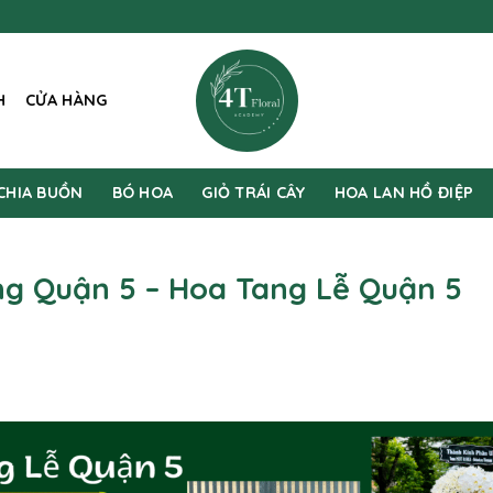
H
CỬA HÀNG
CHIA BUỒN
BÓ HOA
GIỎ TRÁI CÂY
HOA LAN HỒ ĐIỆP
g Quận 5 – Hoa Tang Lễ Quận 5