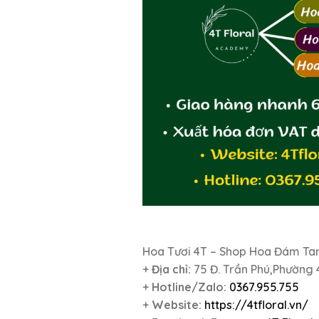
Hoa Tươi 4T – Shop Hoa Đám Ta
+
Địa chỉ:
75 Đ. Trần Phú,Phường
+
Hotline/Zalo:
0367.955.755
+
Website:
https://4tfloral.vn/