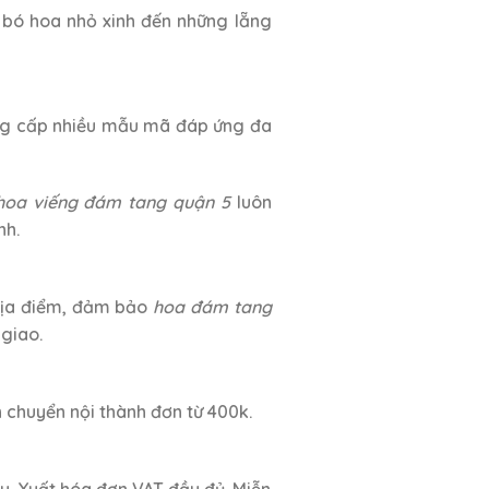
 bó hoa nhỏ xinh đến những lẵng
g cấp nhiều mẫu mã đáp ứng đa
hoa viếng đám tang quận 5
luôn
nh.
 địa điểm, đảm bảo
hoa đám tang
giao.
 chuyển nội thành đơn từ 400k.
ầu. Xuất hóa đơn VAT đầy đủ. Miễn