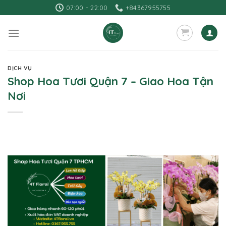
Skip
07:00 - 22:00
+84367955755
to
content
DỊCH VỤ
Shop Hoa Tươi Quận 7 – Giao Hoa Tận
Nơi