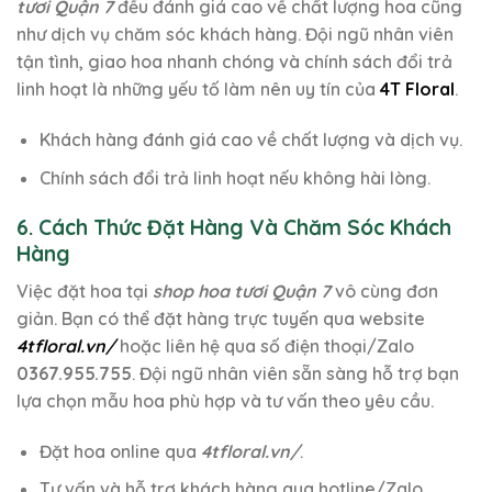
tươi Quận 7
đều đánh giá cao về chất lượng hoa cũng
như dịch vụ chăm sóc khách hàng. Đội ngũ nhân viên
tận tình, giao hoa nhanh chóng và chính sách đổi trả
linh hoạt là những yếu tố làm nên uy tín của
4T Floral
.
Khách hàng đánh giá cao về chất lượng và dịch vụ.
Chính sách đổi trả linh hoạt nếu không hài lòng.
6. Cách Thức Đặt Hàng Và Chăm Sóc Khách
Hàng
Việc đặt hoa tại
shop hoa tươi Quận 7
vô cùng đơn
giản. Bạn có thể đặt hàng trực tuyến qua website
4tfloral.vn/
hoặc liên hệ qua số điện thoại/Zalo
0367.955.755
. Đội ngũ nhân viên sẵn sàng hỗ trợ bạn
lựa chọn mẫu hoa phù hợp và tư vấn theo yêu cầu.
Đặt hoa online qua
4tfloral.vn/
.
Tư vấn và hỗ trợ khách hàng qua hotline/Zalo.