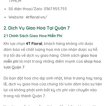
TP.HCM
Số điện thoại/Zalo: 0367.955.755
Website:
4tfloral.vn/
2. Dịch Vụ Giao Hoa Tại Quận 7
2.1 Chính Sách Giao Hoa Miễn Phí
Khi lựa chọn
4T Floral
, khách hàng không chỉ được
đảm bảo về chất lượng hoa mà còn nhận được sự hỗ
trợ tối đa về dịch vụ giao hàng. Chính sách
giao hoa
miễn phí
là một trong những điểm mạnh của
shop hoa
tươi Quận 7
.
Dù bạn đặt hoa cho dịp sinh nhật, khai trương hay tang
lễ, dịch vụ giao hoa của chúng tôi luôn đảm bảo sự tiện
lợi và không phát sinh bất kỳ chi phí vận chuyển nào
trong nội thành Quận 7.