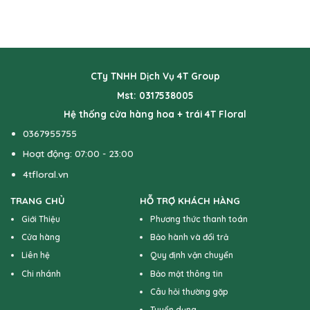
CTy TNHH Dịch Vụ 4T Group
Mst: 0317538005
Hệ thống cửa hàng hoa + trái 4T Floral
0367955755
Hoạt động: 07:00 - 23:00
4tfloral.vn
TRANG CHỦ
HỖ TRỢ KHÁCH HÀNG
Giới Thiệu
Phương thức thanh toán
Cửa hàng
Bảo hành và đổi trả
Liên hệ
Quy định vận chuyển
Chi nhánh
Bảo mật thông tin
Câu hỏi thường gặp
Tuyển dụng