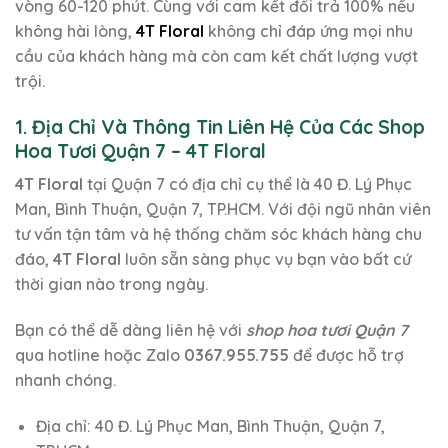
vòng 60-120 phút. Cùng với cam kết đổi trả 100% nếu
không hài lòng,
4T Floral
không chỉ đáp ứng mọi nhu
cầu của khách hàng mà còn cam kết chất lượng vượt
trội.
1. Địa Chỉ Và Thông Tin Liên Hệ Của Các Shop
Hoa Tươi Quận 7 – 4T Floral
4T Floral
tại Quận 7 có địa chỉ cụ thể là 40 Đ. Lý Phục
Man, Bình Thuận, Quận 7, TP.HCM. Với đội ngũ nhân viên
tư vấn tận tâm và hệ thống chăm sóc khách hàng chu
đáo,
4T Floral
luôn sẵn sàng phục vụ bạn vào bất cứ
thời gian nào trong ngày.
Bạn có thể dễ dàng liên hệ với
shop hoa tươi Quận 7
qua hotline hoặc Zalo
0367.955.755
để được hỗ trợ
nhanh chóng.
Địa chỉ: 40 Đ. Lý Phục Man, Bình Thuận, Quận 7,