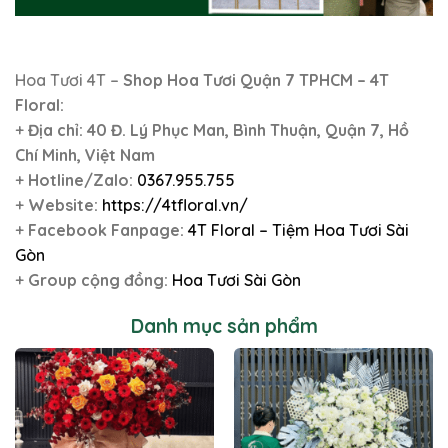
Hoa Tươi 4T –
Shop Hoa Tươi Quận 7 TPHCM – 4T
Floral:
+
Địa chỉ:
40 Đ. Lý Phục Man, Bình Thuận, Quận 7, Hồ
Chí Minh, Việt Nam
+
Hotline/Zalo:
0367.955.755
+
Website:
https://4tfloral.vn/
+
Facebook Fanpage:
4T Floral – Tiệm Hoa Tươi Sài
Gòn
+
Group cộng đồng:
Hoa Tươi Sài Gòn
Danh mục sản phẩm