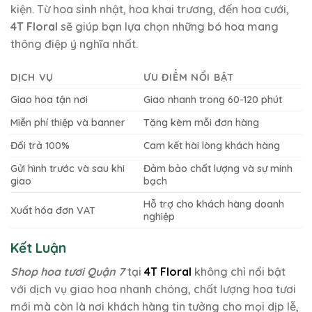
kiện. Từ hoa sinh nhật, hoa khai trương, đến hoa cưới,
4T Floral
sẽ giúp bạn lựa chọn những bó hoa mang
thông điệp ý nghĩa nhất.
DỊCH VỤ
ƯU ĐIỂM NỔI BẬT
Giao hoa tận nơi
Giao nhanh trong 60-120 phút
Miễn phí thiệp và banner
Tặng kèm mỗi đơn hàng
Đổi trả 100%
Cam kết hài lòng khách hàng
Gửi hình trước và sau khi
Đảm bảo chất lượng và sự minh
giao
bạch
Hỗ trợ cho khách hàng doanh
Xuất hóa đơn VAT
nghiệp
Kết Luận
Shop hoa tươi Quận 7
tại
4T Floral
không chỉ nổi bật
với dịch vụ giao hoa nhanh chóng, chất lượng hoa tươi
mới mà còn là nơi khách hàng tin tưởng cho mọi dịp lễ,