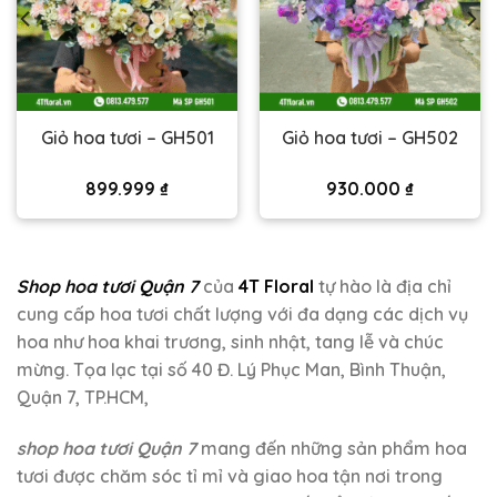
Giỏ hoa tươi – GH501
Giỏ hoa tươi – GH502
899.999
₫
930.000
₫
Shop hoa tươi Quận 7
của
4T Floral
tự hào là địa chỉ
cung cấp hoa tươi chất lượng với đa dạng các dịch vụ
hoa như hoa khai trương, sinh nhật, tang lễ và chúc
mừng. Tọa lạc tại số 40 Đ. Lý Phục Man, Bình Thuận,
Quận 7, TP.HCM,
shop hoa tươi Quận 7
mang đến những sản phẩm hoa
tươi được chăm sóc tỉ mỉ và giao hoa tận nơi trong