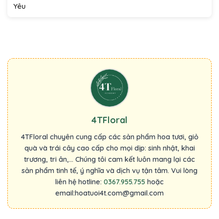
Yêu
4TFloral
4TFloral chuyên cung cấp các sản phẩm hoa tươi, giỏ
quà và trái cây cao cấp cho mọi dịp: sinh nhật, khai
trương, tri ân,... Chúng tôi cam kết luôn mang lại các
sản phẩm tinh tế, ý nghĩa và dịch vụ tận tâm. Vui lòng
liên hệ hotline:
0367.955.755
hoặc
email:hoatuoi4t.com@gmail.com