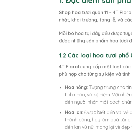
1. Đặc điểm sản phẩ
Shop hoa tươi quận 11
– 4T Flora
nhật, khai trương, tang lễ, và c
Mỗi bó hoa tại đây đều được tu
được những sản phẩm hoa tươi đẹ
1.2 Các loại hoa tươi phổ 
4T Floral
cung cấp một loạt các 
phù hợp cho từng sự kiện và tìn
Hoa hồng
: Tượng trưng cho tì
tình nhân, và kỷ niệm. Với nhi
đến người nhận một cách chân
Hoa lan
: Được biết đến với vẻ
thành công, hay làm quà tặng 
đến lan vũ nữ, mang lại vẻ đẹp 