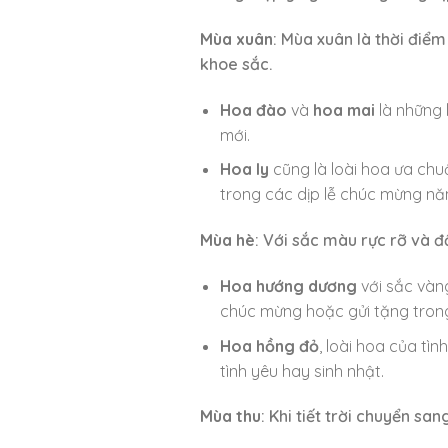
Mùa xuân
: Mùa xuân là thời điểm
khoe sắc.
Hoa đào
và
hoa mai
là những 
mới.
Hoa ly
cũng là loài hoa ưa ch
trong các dịp lễ chúc mừng nă
Mùa hè
: Với sắc màu rực rỡ và 
Hoa hướng dương
với sắc vàng
chúc mừng hoặc gửi tặng trong
Hoa hồng đỏ
, loài hoa của tì
tình yêu hay sinh nhật.
Mùa thu
: Khi tiết trời chuyển sa