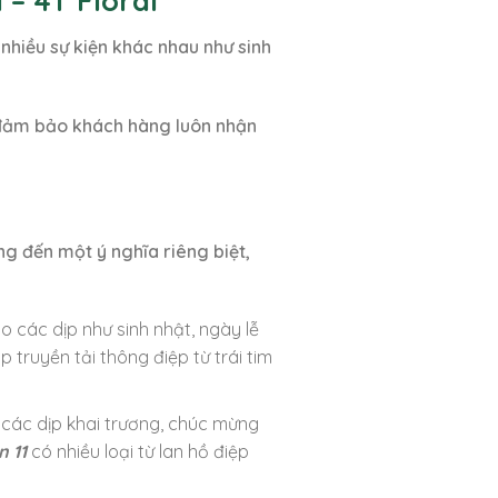
 – 4T Floral
nhiều sự kiện khác nhau như sinh
 đảm bảo khách hàng luôn nhận
g đến một ý nghĩa riêng biệt,
o các dịp như sinh nhật, ngày lễ
 truyền tải thông điệp từ trái tim
 các dịp khai trương, chúc mừng
n 11
có nhiều loại từ lan hồ điệp