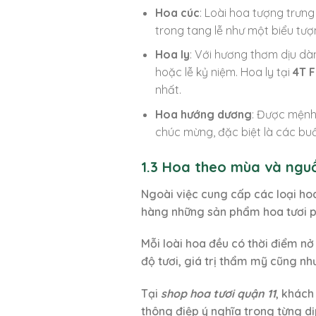
Hoa cúc
: Loài hoa tượng trưn
trong tang lễ như một biểu tượ
Hoa ly
: Với hương thơm dịu dà
hoặc lễ kỷ niệm. Hoa ly tại
4T F
nhất.
Hoa hướng dương
: Được mệnh
chúc mừng, đặc biệt là các buổ
1.3 Hoa theo mùa và ngu
Ngoài việc cung cấp các loại h
hàng những sản phẩm hoa tươi ph
Mỗi loài hoa đều có thời điểm n
độ tươi, giá trị thẩm mỹ cũng như
Tại
shop hoa tươi quận 11
, khách
thông điệp ý nghĩa trong từng dị