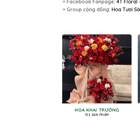
+
Facebook Fanpage:
4T Floral
+
Group cộng đồng:
Hoa Tươi Sà
HOA KHAI TRƯƠNG
152 SẢN PHẨM