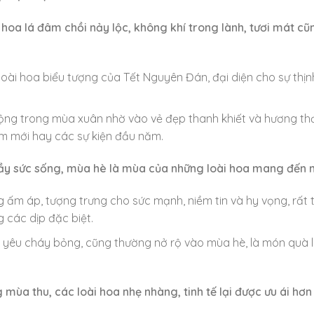
 hoa lá đâm chồi nảy lộc, không khí trong lành, tươi mát cũ
loài hoa biểu tượng của Tết Nguyên Đán, đại diện cho sự thị
uộng trong mùa xuân nhờ vào vẻ đẹp thanh khiết và hương t
m mới hay các sự kiện đầu năm.
đầy sức sống, mùa hè là mùa của những loài hoa mang đến ni
 ấm áp, tượng trưng cho sức mạnh, niềm tin và hy vọng, rất 
 các dịp đặc biệt.
nh yêu cháy bỏng, cũng thường nở rộ vào mùa hè, là món quà 
ng mùa thu, các loài hoa nhẹ nhàng, tinh tế lại được ưu ái hơn