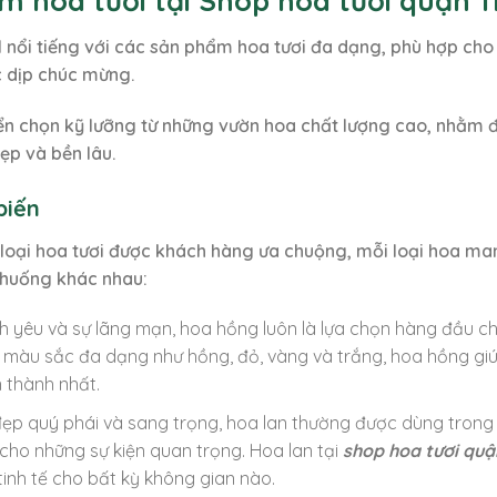
m hoa tươi tại Shop hoa tươi quận 11
l nổi tiếng với các sản phẩm hoa tươi đa dạng, phù hợp cho 
ác dịp chúc mừng.
yển chọn kỹ lưỡng từ những vườn hoa chất lượng cao, nhằm
p và bền lâu.
biến
loại hoa tươi được khách hàng ưa chuộng, mỗi loại hoa man
h huống khác nhau:
nh yêu và sự lãng mạn, hoa hồng luôn là lựa chọn hàng đầu ch
ều màu sắc đa dạng như hồng, đỏ, vàng và trắng, hoa hồng giúp
 thành nhất.
 đẹp quý phái và sang trọng, hoa lan thường được dùng trong
cho những sự kiện quan trọng. Hoa lan tại
shop hoa tươi quậ
tinh tế cho bất kỳ không gian nào.