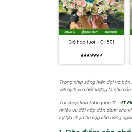
iỏ hoa tươi – GH509
Giỏ hoa tươi – GH501
620.000
₫
899.999
₫
Trong nhịp sống hiện đại và bận 
với dịch vụ chất lượng là nhu cầu
Tại
shop hoa tươi quận 11
–
4T Fl
nhiều ưu đãi hấp dẫn dành cho kh
sự lựa chọn tin cậy cho hàng ngà