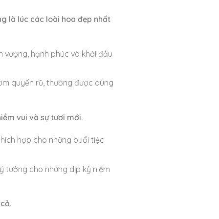
ng là lúc các loài hoa đẹp nhất
nh vượng, hạnh phúc và khởi đầu
hơm quyến rũ, thường được dùng
ềm vui và sự tươi mới.
thích hợp cho những buổi tiệc
lý tưởng cho những dịp kỷ niệm
 cả.