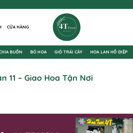
H
CỬA HÀNG
CHIA BUỒN
BÓ HOA
GIỎ TRÁI CÂY
HOA LAN HỒ ĐIỆP
n 11 – Giao Hoa Tận Nơi