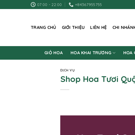
Skip
07:00 - 22:00
+84367955755
to
content
TRANG CHỦ
GIỚI THIỆU
LIÊN HỆ
CHI NHÁN
GIỎ HOA
HOA KHAI TRƯƠNG
HOA 
DỊCH VỤ
Shop Hoa Tươi Quậ