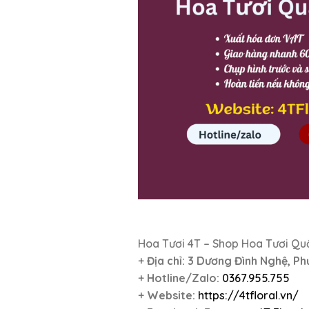
Hoa Tươi 4T – Shop Hoa Tươi Quậ
+
Địa chỉ:
3 Dương Đình Nghệ, Phư
+
Hotline/Zalo:
0367.955.755
+
Website:
https://4tfloral.vn/