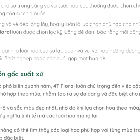
g cho sự trong sáng và vui tươi, hoa cúc thường được chọn 
ng của sự chia buồn.
ng và vẻ đẹp lộng lẫy, hoa ly luôn là lựa chọn phù hợp cho n
loral
luôn được chọn lọc kỹ lưỡng để đảm bảo rằng mỗi bông
 danh là loài hoa của sự lạc quan và vui vẻ, hoa hướng dươ
i lễ tốt nghiệp hoặc các buổi gặp mặt bạn bè.
ồn gốc xuất xứ
oa phổ biến quanh năm,
4T Floral
luôn chú trọng đến việc c
ù hợp theo mùa, nhằm tạo ra sự đa dạng và đặc biệt cho m
ở rộ và sắc màu đẹp nhất, nhờ đó khi lựa chọn hoa theo mù
 ý nghĩa tinh tế mà các loài hoa mang lại.
 hàng có thể tìm thấy các loại hoa phù hợp với từng mùa tr
p đặc biệt.