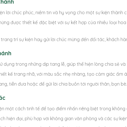
Chánh
n lời chúc phúc, niềm tin và hy vọng cho một sự kiện thành 
g được thiết kế đặc biệt với sự kết hợp của nhiều loại ho
rang trí sự kiện hay gửi lời chúc mừng đến đối tác, khách hà
hánh
dụng trong những dịp tang lễ, giúp thể hiện lòng chia sẻ và 
ết kế trang nhã, với màu sắc nhẹ nhàng, tạo cảm giác ấm á
ng, tiễn đưa hoặc để gửi lời chia buồn tới người thân, bạn bè
ác
n một cách tinh tế để tạo điểm nhấn riêng biệt trong không 
 hiện đại, phù hợp với không gian văn phòng và các sự kiện