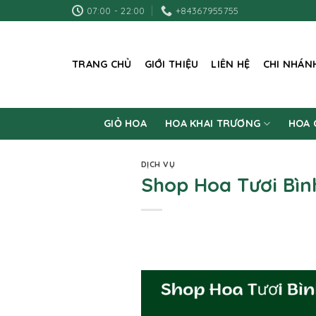
Skip
07:00 - 22:00
+84367955755
to
content
TRANG CHỦ
GIỚI THIỆU
LIÊN HỆ
CHI NHÁN
GIỎ HOA
HOA KHAI TRƯƠNG
HOA 
DỊCH VỤ
Shop Hoa Tươi Bìn