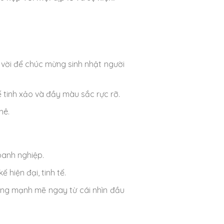
t vời để chúc mừng sinh nhật người
 tinh xảo và đầy màu sắc rực rỡ.
hê.
oanh nghiệp.
 hiện đại, tinh tế.
ợng mạnh mẽ ngay từ cái nhìn đầu