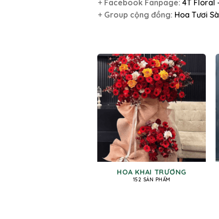
+
Facebook Fanpage:
4T Floral
+
Group cộng đồng:
Hoa Tươi Sà
HOA KHAI TRƯƠNG
152 SẢN PHẨM