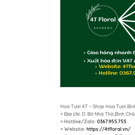
Hoa Tươi 4T – Shop Hoa Tươi Bì
+
Địa chỉ:
D. Bờ Nhà Thờ,Bình Chá
+
Hotline/Zalo:
0367.955.755
+
Website:
https://4tfloral.vn/