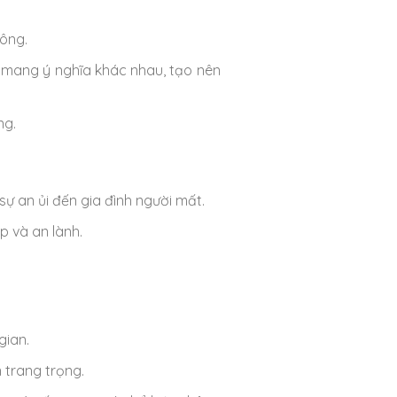
công.
a mang ý nghĩa khác nhau, tạo nên
ng.
sự an ủi đến gia đình người mất.
p và an lành.
.
gian.
 trang trọng.