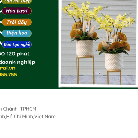
nh Chánh TPHCM:
nh,Hồ Chí Minh,Việt Nam