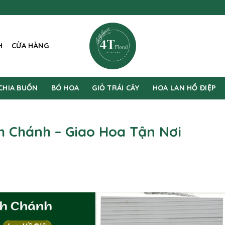
H
CỬA HÀNG
CHIA BUỒN
BÓ HOA
GIỎ TRÁI CÂY
HOA LAN HỒ ĐIỆP
h Chánh – Giao Hoa Tận Nơi