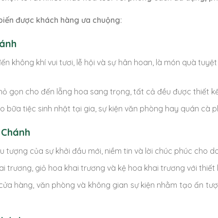
 biến được khách hàng ưa chuộng:
hánh
 không khí vui tươi, lễ hội và sự hân hoan, là món quà tuyệ
ỏ gọn cho đến lẵng hoa sang trọng, tất cả đều được thiết kế
o bữa tiệc sinh nhật tại gia, sự kiện văn phòng hay quán cà p
 Chánh
u tượng của sự khởi đầu mới, niềm tin và lời chúc phúc cho d
trương, giỏ hoa khai trương và kệ hoa khai trương với thiết kế
 cửa hàng, văn phòng và không gian sự kiện nhằm tạo ấn tư