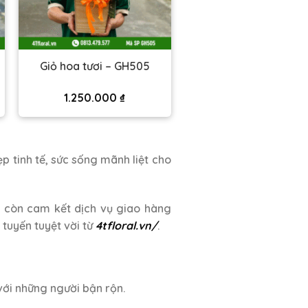
Giỏ hoa tươi – GH505
1.250.000
₫
 tinh tế, sức sống mãnh liệt cho
 còn cam kết dịch vụ giao hàng
tuyến tuyệt vời từ
4tfloral.vn/
.
 với những người bận rộn.