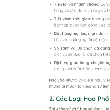
Tiện lợi và nhanh chóng:
Bạn c
hàng và chờ đợi dịch vụ giao h
Tiết kiệm thời gian:
Không cần
bạn tập trung vào công việc và
Đặt hàng mọi lúc, mọi nơi:
Dịc
tiện cho những người bận rộn.
So sánh và lựa chọn đa dạng
dịch vụ để đưa ra lựa chọn tốt 
Dịch vụ giao hàng chuyên ng
trạng thái hoàn hảo, tươi mới 
Nhờ vào những ưu điểm này, việc
những ai muốn tận hưởng sự tiện l
2. Các Loại Hoa Phổ
Tại
4tfloral.vn/
, bạn sẽ được lựa