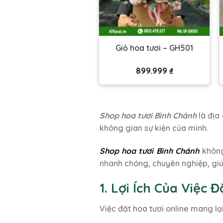
iỏ hoa tươi – GH509
Giỏ hoa tươi – GH501
620.000
₫
899.999
₫
Shop hoa tươi Bình Chánh
là địa
không gian sự kiện của mình.
Shop hoa tươi Bình Chánh
không
nhanh chóng, chuyên nghiệp, giúp
1. Lợi Ích Của Việc 
Việc đặt hoa tươi online mang lại