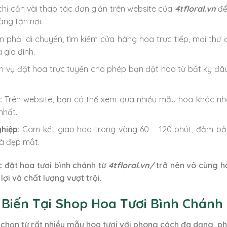
hỉ cần vài thao tác đơn giản trên website của
4tfloral.vn
để
àng tận nơi.
 phải di chuyển, tìm kiếm cửa hàng hoa trực tiếp, mọi thứ 
 gia đình.
h vụ đặt hoa trực tuyến cho phép bạn đặt hoa từ bất kỳ đâu
:
Trên website, bạn có thể xem qua nhiều mẫu hoa khác nha
nhất.
hiệp:
Cam kết giao hoa trong vòng 60 – 120 phút, đảm bả
và đẹp mắt.
 đặt hoa tươi bình chánh từ
4tfloral.vn/
trở nên vô cùng hấ
ợi và chất lượng vượt trội.
 Biến Tại Shop Hoa Tươi Bình Chánh
 chọn từ rất nhiều mẫu hoa tươi với phong cách đa dạng, phù