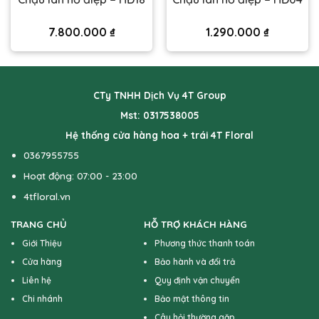
7.800.000
₫
1.290.000
₫
CTy TNHH Dịch Vụ 4T Group
Mst: 0317538005
Hệ thống cửa hàng hoa + trái 4T Floral
0367955755
Hoạt động: 07:00 - 23:00
4tfloral.vn
TRANG CHỦ
HỖ TRỢ KHÁCH HÀNG
Giới Thiệu
Phương thức thanh toán
Cửa hàng
Bảo hành và đổi trả
Liên hệ
Quy định vận chuyển
Chi nhánh
Bảo mật thông tin
Câu hỏi thường gặp