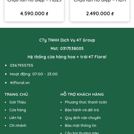
4.590.000
₫
2.490.000
₫
CTy TNHH Dịch Vụ 4T Group
Mst: 0317538005
Hệ thống cửa hàng hoa + trái 4T Floral
0367955755
Hoạt động: 07:00 - 23:00
4tfloral.vn
TRANG CHỦ
HỖ TRỢ KHÁCH HÀNG
Giới Thiệu
Phương thức thanh toán
Cửa hàng
Bảo hành và đổi trả
Liên hệ
Quy định vận chuyển
Chi nhánh
Bảo mật thông tin
Câu hỏi thường gặp