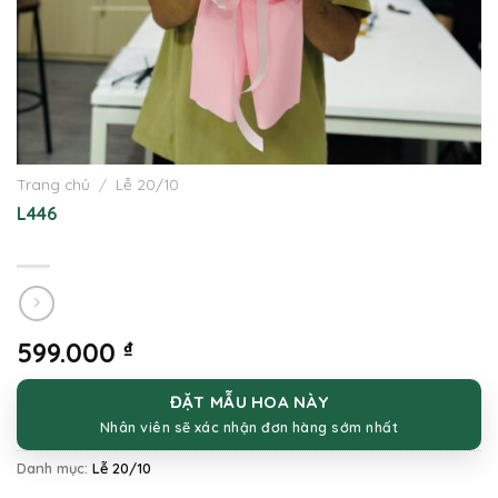
Trang chủ
/
Lễ 20/10
L446
599.000
₫
ĐẶT MẪU HOA NÀY
Nhân viên sẽ xác nhận đơn hàng sớm nhất
Danh mục:
Lễ 20/10