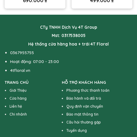
690.000
₫
499.000
₫
CTy TNHH Dịch Vụ 4T Group
Mst: 0317538005
Hệ thống cửa hàng hoa + trái 4T Floral
0367955755
Hoạt động: 07:00 - 23:00
4tfloral.vn
TRANG CHỦ
HỖ TRỢ KHÁCH HÀNG
Giới Thiệu
Phương thức thanh toán
Cửa hàng
Bảo hành và đổi trả
Liên hệ
Quy định vận chuyển
Chi nhánh
Bảo mật thông tin
Câu hỏi thường gặp
Tuyển dụng