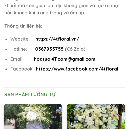
khuất mà còn giúp làm dịu không gian và tạo ra một
bầu không khí trang trọng và ấm áp.
Thông tin liên hệ:
Website:
https://4tfloral.vn/
Hotline:
0367955755
(
Có Zalo
)
Email:
hoatuoi4T.com@gmail.com
Facebook:
https://www.facebook.com/4tfloral
SẢN PHẨM TƯƠNG TỰ