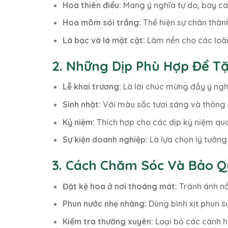
Hoa thiên điểu:
Mang ý nghĩa tự do, bay ca
Hoa mõm sói trắng:
Thể hiện sự chân thành
Lá bạc và lá mật cật:
Làm nền cho các loài
2. Những Dịp Phù Hợp Để T
Lễ khai trương:
Là lời chúc mừng đầy ý nghĩ
Sinh nhật:
Với màu sắc tươi sáng và thông đ
Kỷ niệm:
Thích hợp cho các dịp kỷ niệm quan
Sự kiện doanh nghiệp:
Là lựa chọn lý tưởng
3. Cách Chăm Sóc Và Bảo Q
Đặt kệ hoa ở nơi thoáng mát:
Tránh ánh nắn
Phun nước nhẹ nhàng:
Dùng bình xịt phun sư
Kiểm tra thường xuyên:
Loại bỏ các cánh h