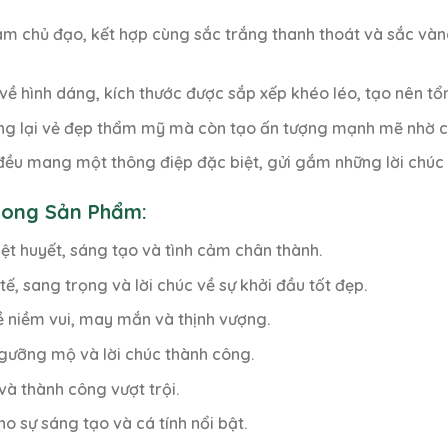
àm chủ đạo, kết hợp cùng sắc trắng thanh thoát và sắc và
ề hình dáng, kích thước được sắp xếp khéo léo, tạo nên tổn
g lại vẻ đẹp thẩm mỹ mà còn tạo ấn tượng mạnh mẽ nhờ các
đều mang một thông điệp đặc biệt, gửi gắm những lời chúc 
Trong Sản Phẩm:
ệt huyết, sáng tạo và tình cảm chân thành.
tế, sang trọng và lời chúc về sự khởi đầu tốt đẹp.
 niềm vui, may mắn và thịnh vượng.
gưỡng mộ và lời chúc thành công.
và thành công vượt trội.
o sự sáng tạo và cá tính nổi bật.