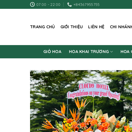
Skip
07:00 - 22:00
+84367955755
to
content
TRANG CHỦ
GIỚI THIỆU
LIÊN HỆ
CHI NHÁN
GIỎ HOA
HOA KHAI TRƯƠNG
HOA 