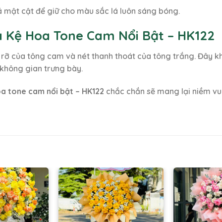
á mật cật để giữ cho màu sắc lá luôn sáng bóng.
a Kệ Hoa Tone Cam Nổi Bật – HK122
 rỡ của tông cam và nét thanh thoát của tông trắng. Đây k
không gian trưng bày.
a tone cam nổi bật – HK122
chắc chắn sẽ mang lại niềm vu