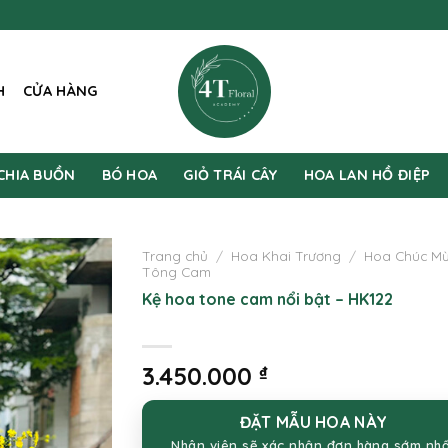
H
CỬA HÀNG
CHIA BUỒN
BÓ HOA
GIỎ TRÁI CÂY
HOA LAN HỒ ĐIỆP
Trang chủ
/
Hoa Khai Trương
/
Hoa Chúc M
Tông Cam
Kệ hoa tone cam nổi bật – HK122
3.450.000
₫
ĐẶT MẪU HOA NÀY
Nhân viên sẽ xác nhận đơn hàng sớm nh