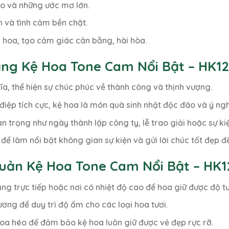
o và những ước mơ lớn.
 và tình cảm bền chặt.
 hoa, tạo cảm giác cân bằng, hài hòa.
ặng Kệ Hoa Tone Cam Nổi Bật – HK1
a, thể hiện sự chúc phúc về thành công và thịnh vượng.
iệp tích cực, kệ hoa là món quà sinh nhật độc đáo và ý ngh
 trọng như ngày thành lập công ty, lễ trao giải hoặc sự ki
 để làm nổi bật không gian sự kiện và gửi lời chúc tốt đẹp đ
uản Kệ Hoa Tone Cam Nổi Bật – HK1
g trực tiếp hoặc nơi có nhiệt độ cao để hoa giữ được độ tư
ơng để duy trì độ ẩm cho các loại hoa tươi.
oa héo để đảm bảo kệ hoa luôn giữ được vẻ đẹp rực rỡ.