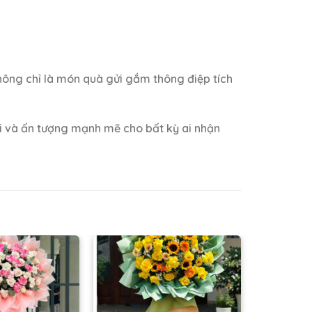
hông chỉ là món quà gửi gắm thông điệp tích
i và ấn tượng mạnh mẽ cho bất kỳ ai nhận