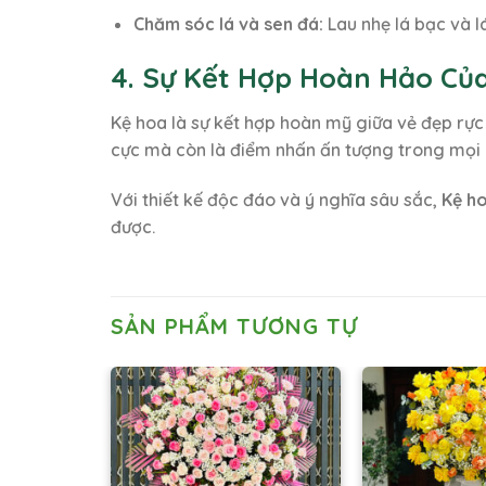
Chăm sóc lá và sen đá:
Lau nhẹ lá bạc và l
4. Sự Kết Hợp Hoàn Hảo Củ
Kệ hoa là sự kết hợp hoàn mỹ giữa vẻ đẹp rực
cực mà còn là điểm nhấn ấn tượng trong mọi 
Với thiết kế độc đáo và ý nghĩa sâu sắc,
Kệ ho
được.
SẢN PHẨM TƯƠNG TỰ