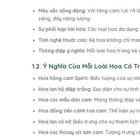
Màu sắc sống động:
Với tông cam rực rỡ l
sáng, đầy năng lượng.
Sự phối hợp hài hòa:
Các loại hoa đa dạng v
Tính nghệ thuật cao:
Kệ hoa không chỉ man
Thông điệp ý nghĩa:
Mỗi loài hoa trong kệ 
1.2. Ý Nghĩa Của Mỗi Loài Hoa Có 
Hoa hồng cam Spirit:
Biểu tượng của sự nhi
Hoa lan hồ điệp trắng:
Đại diện cho sự tinh 
Hoa cúc mẫu đơn cam:
Mang thông điệp về
Hoa đồng tiền cánh tưa cam:
Thể hiện sự n
Hoa lan vũ nữ:
Biểu trưng cho sự thanh lịch 
Hoa cúc Rossy xịt sơn cam:
Tượng trưng ch