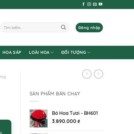
Tìm
Đăng nhập
kiếm:
HOA SÁP
LOÀI HOA
ĐỐI TƯỢNG
ừng
SẢN PHẨM BÁN CHẠY
Bó Hoa Tươi - BH601
3.890.000
₫
ất