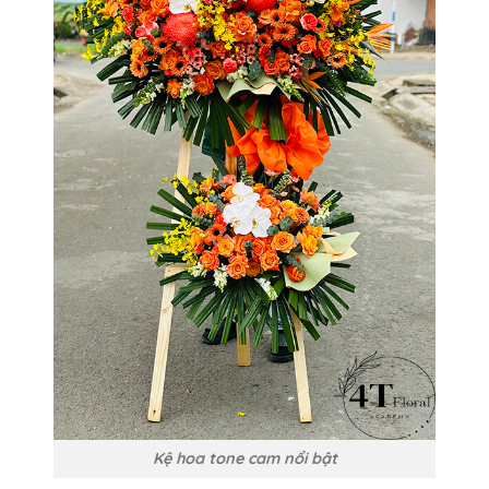
Kệ hoa tone cam nổi bật