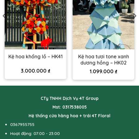
Kệ hoa tươi tone xanh
Kệ hoa khổng lồ – HK41
dương hồng – HK02
3.000.000
₫
1.099.000
₫
CTy TNHH Dịch Vụ 4T Group
Mst: 0317538005
Hệ thống cửa hàng hoa + trái 4T Floral
0367955755
Hoạt động: 07:00 - 23:00