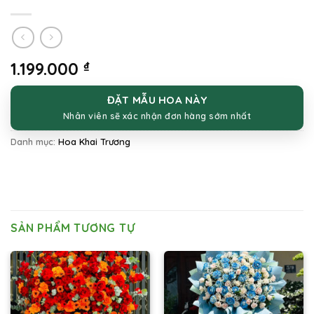
1.199.000
₫
ĐẶT MẪU HOA NÀY
Nhân viên sẽ xác nhận đơn hàng sớm nhất
Danh mục:
Hoa Khai Trương
SẢN PHẨM TƯƠNG TỰ