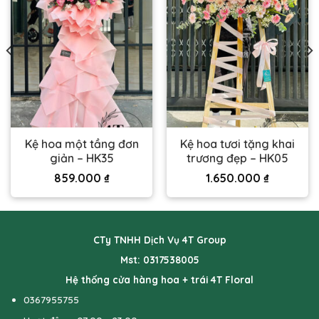
Kệ hoa một tầng đơn
Kệ hoa tươi tặng khai
giản – HK35
trương đẹp – HK05
859.000
₫
1.650.000
₫
CTy TNHH Dịch Vụ 4T Group
Mst: 0317538005
Hệ thống cửa hàng hoa + trái 4T Floral
0367955755