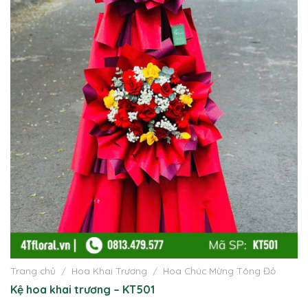
Trang chủ
/
Hoa Khai Trương
/
Hoa Chúc Mừng Tông Đỏ
Kệ hoa khai trương – KT501