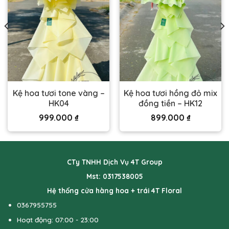
Kệ hoa tươi tone vàng –
Kệ hoa tươi hồng đỏ mix
HK04
đồng tiền – HK12
999.000
₫
899.000
₫
CTy TNHH Dịch Vụ 4T Group
Mst: 0317538005
Hệ thống cửa hàng hoa + trái 4T Floral
0367955755
Hoạt động: 07:00 - 23:00