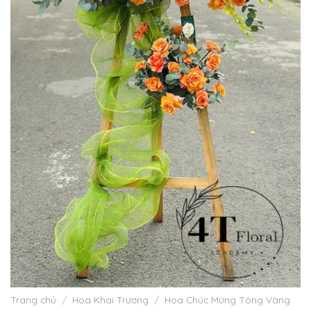
Trang chủ
/
Hoa Khai Trương
/
Hoa Chúc Mừng Tông Vàng