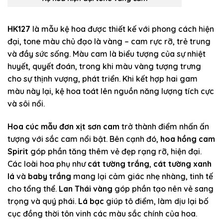
HK127
là mẫu kệ hoa được thiết kế với phong cách hiện
đại, tone màu chủ đạo là vàng – cam rực rỡ, trẻ trung
và đầy sức sống. Màu cam là biểu tượng của sự nhiệt
huyết, quyết đoán, trong khi màu vàng tượng trưng
cho sự thịnh vượng, phát triển. Khi kết hợp hai gam
màu này lại, kệ hoa toát lên nguồn năng lượng tích cực
và sôi nổi.
Hoa cúc mẫu đơn xịt sơn cam
trở thành điểm nhấn ấn
tượng với sắc cam nổi bật. Bên cạnh đó,
hoa hồng cam
Spirit
góp phần tăng thêm vẻ đẹp rạng rỡ, hiện đại.
Các loài hoa phụ như
cát tường trắng
,
cát tường xanh
lá
và
baby trắng
mang lại cảm giác nhẹ nhàng, tinh tế
cho tổng thể.
Lan Thái vàng
góp phần tạo nên vẻ sang
trọng và quý phái.
Lá bạc
giúp tô điểm, làm dịu lại bố
cục đồng thời tôn vinh các màu sắc chính của hoa.