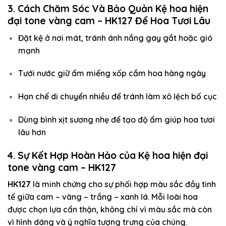
3. Cách Chăm Sóc Và Bảo Quản Kệ hoa hiện
đại tone vàng cam – HK127 Để Hoa Tươi Lâu
Đặt kệ ở nơi mát, tránh ánh nắng gay gắt hoặc gió
mạnh
Tưới nước giữ ẩm miếng xốp cắm hoa hàng ngày
Hạn chế di chuyển nhiều để tránh làm xô lệch bố cục
Dùng bình xịt sương nhẹ để tạo độ ẩm giúp hoa tươi
lâu hơn
4. Sự Kết Hợp Hoàn Hảo của Kệ hoa hiện đại
tone vàng cam – HK127
HK127
là minh chứng cho sự phối hợp màu sắc đầy tinh
tế giữa cam – vàng – trắng – xanh lá. Mỗi loài hoa
được chọn lựa cẩn thận, không chỉ vì màu sắc mà còn
vì hình dáng và ý nghĩa tượng trưng của chúng.