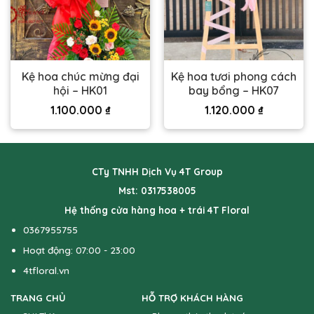
Kệ hoa chúc mừng đại
Kệ hoa tươi phong cách
hội – HK01
bay bổng – HK07
1.100.000
₫
1.120.000
₫
CTy TNHH Dịch Vụ 4T Group
Mst: 0317538005
Hệ thống cửa hàng hoa + trái 4T Floral
0367955755
Hoạt động: 07:00 - 23:00
4tfloral.vn
TRANG CHỦ
HỖ TRỢ KHÁCH HÀNG