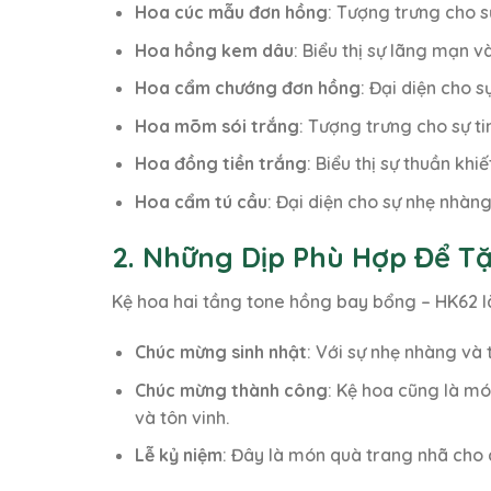
Hoa cúc mẫu đơn hồng
: Tượng trưng cho 
Hoa hồng kem dâu
: Biểu thị sự lãng mạn 
Hoa cẩm chướng đơn hồng
: Đại diện cho 
Hoa mõm sói trắng
: Tượng trưng cho sự t
Hoa đồng tiền trắng
: Biểu thị sự thuần kh
Hoa cẩm tú cầu
: Đại diện cho sự nhẹ nhàn
2. Những Dịp Phù Hợp Để T
Kệ hoa hai tầng tone hồng bay bổng – HK62 là
Chúc mừng sinh nhật
: Với sự nhẹ nhàng và
Chúc mừng thành công
: Kệ hoa cũng là mó
và tôn vinh.
Lễ kỷ niệm
: Đây là món quà trang nhã cho 