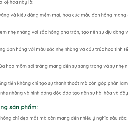
a kệ hoa này là:
i sáng và kiểu dáng mềm mại, hoa cúc mẫu đơn hồng mang 
kem nhẹ nhàng với sắc hồng pha trộn, tạo nên sự dịu dàng 
ng đơn hồng với màu sắc nhẹ nhàng và cấu trúc hoa tinh t
 của hoa mõm sói trắng mang đến sự sang trọng và sự nhẹ n
ồng tiền không chỉ tạo sự thanh thoát mà còn góp phần làm
c nhẹ nhàng và hình dáng độc đáo tạo nên sự hài hòa và đầ
rong sản phẩm:
không chỉ đẹp mắt mà còn mang đến nhiều ý nghĩa sâu sắc: