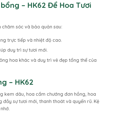
 bổng – HK62 Để Hoa Tươi
ch chăm sóc và bảo quản sau:
g trực tiếp và nhiệt độ cao.
p duy trì sự tươi mới.
ông hoa khác và duy trì vẻ đẹp tổng thể của
ng – HK62
ồng kem dâu, hoa cẩm chướng đơn hồng, hoa
đầy sự tươi mới, thanh thoát và quyến rũ. Kệ
 nhớ.