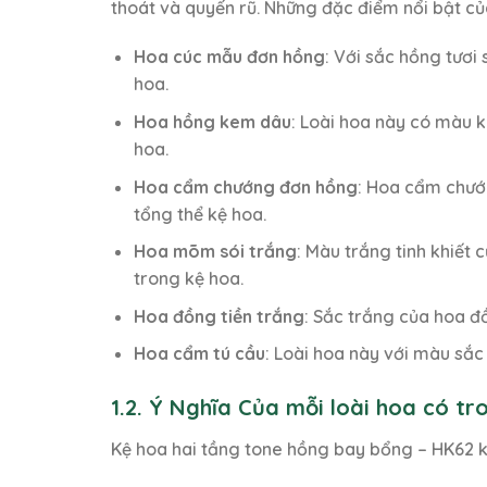
thoát và quyến rũ. Những đặc điểm nổi bật củ
Hoa cúc mẫu đơn hồng
: Với sắc hồng tươ
hoa.
Hoa hồng kem dâu
: Loài hoa này có màu 
hoa.
Hoa cẩm chướng đơn hồng
: Hoa cẩm chướ
tổng thể kệ hoa.
Hoa mõm sói trắng
: Màu trắng tinh khiết
trong kệ hoa.
Hoa đồng tiền trắng
: Sắc trắng của hoa đ
Hoa cẩm tú cầu
: Loài hoa này với màu sắ
1.2. Ý Nghĩa Của mỗi loài hoa có t
Kệ hoa hai tầng tone hồng bay bổng – HK62 