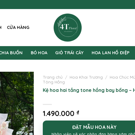
H
CỬA HÀNG
CHIA BUỒN
BÓ HOA
GIỎ TRÁI CÂY
HOA LAN HỒ ĐIỆP
Trang chủ
/
Hoa Khai Trương
/
Hoa Chúc M
Tông Hồng
Kệ hoa hai tầng tone hồng bay bổng – 
1.490.000
₫
ĐẶT MẪU HOA NÀY
Nhân viên sẽ xác nhận đơn hàng sớm nh