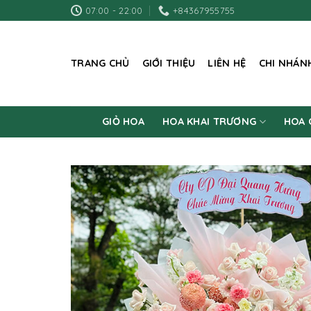
Skip
07:00 - 22:00
+84367955755
to
content
TRANG CHỦ
GIỚI THIỆU
LIÊN HỆ
CHI NHÁN
GIỎ HOA
HOA KHAI TRƯƠNG
HOA 