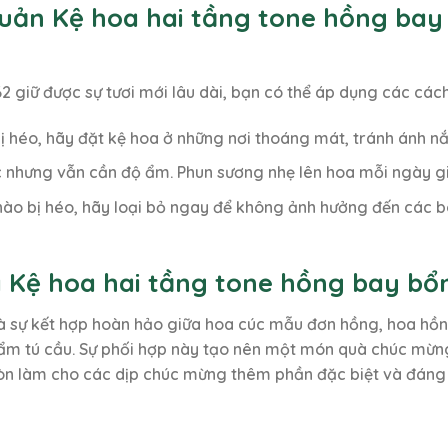
uản Kệ hoa hai tầng tone hồng bay
2 giữ được sự tươi mới lâu dài, bạn có thể áp dụng các cá
ị héo, hãy đặt kệ hoa ở những nơi thoáng mát, tránh ánh nắn
 nhưng vẫn cần độ ẩm. Phun sương nhẹ lên hoa mỗi ngày giú
nào bị héo, hãy loại bỏ ngay để không ảnh hưởng đến các b
a Kệ hoa hai tầng tone hồng bay bổ
là sự kết hợp hoàn hảo giữa hoa cúc mẫu đơn hồng, hoa h
ẩm tú cầu. Sự phối hợp này tạo nên một món quà chúc mừng 
òn làm cho các dịp chúc mừng thêm phần đặc biệt và đáng