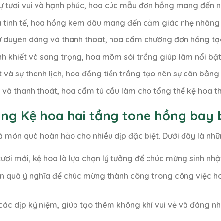
sự tươi vui và hạnh phúc, hoa cúc mẫu đơn hồng mang đến n
và tinh tế, hoa hồng kem dâu mang đến cảm giác nhẹ nhàng 
sự duyên dáng và thanh thoát, hoa cẩm chướng đơn hồng tạo
inh khiết và sang trọng, hoa mõm sói trắng giúp làm nổi bật
iết và sự thanh lịch, hoa đồng tiền trắng tạo nên sự cân bằng
g và thanh thoát, hoa cẩm tú cầu làm cho tổng thể kệ hoa 
ặng Kệ hoa hai tầng tone hồng bay 
 món quà hoàn hảo cho nhiều dịp đặc biệt. Dưới đây là nhữ
 tươi mới, kệ hoa là lựa chọn lý tưởng để chúc mừng sinh nh
n quà ý nghĩa để chúc mừng thành công trong công việc hoặ
các dịp kỷ niệm, giúp tạo thêm không khí vui vẻ và đáng nh