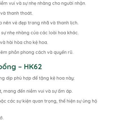
iềm vui và sự nhẹ nhàng cho người nhận.
và thanh thoát.
 nên vẻ đẹp trang nhã và thanh lịch.
 sự nhẹ nhàng của các loài hoa khác.
 và hài hòa cho kệ hoa.
thêm phần phong cách và quyến rũ.
bổng – HK62
ng dịp phù hợp để tặng kệ hoa này:
ật, mang đến niềm vui và sự ấm áp.
c các sự kiện quan trọng, thể hiện sự ủng hộ
ớ.