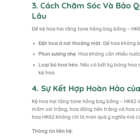
3. Cách Chăm Sóc Và Bảo Q
Lâu
Để kệ hoa hai tầng tone hồng bay bổng – HK6
Đặt hoa ở nơi thoáng mát
: Để hoa không b
Phun sương nhẹ
: Hoa không cần nhiều nước
Loại bỏ hoa héo
: Nếu có bất kỳ bông hoa 
kệ hoa.
4. Sự Kết Hợp Hoàn Hảo củ
Kệ hoa hai tầng tone hồng bay bổng – HK62 
mõm sói trắng, hoa đồng tiền trắng và hoa c
hoa HK62 không chỉ là món quà ý nghĩa mà c
Thông tin liên hệ: