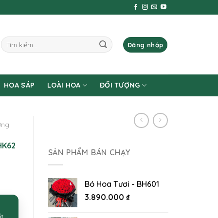
Tìm
Đăng nhập
kiếm:
HOA SÁP
LOÀI HOA
ĐỐI TƯỢNG
ừng
HK62
SẢN PHẨM BÁN CHẠY
Bó Hoa Tươi - BH601
3.890.000
₫
ất