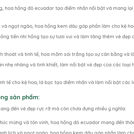
ng, hoa hồng đỏ ecuador tạo điểm nhấn nổi bật và mang lại
ch và ngọt ngào, hoa hồng kem dâu góp phần làm cho kệ h
ng tiền nhí hồng tạo sự tươi vui và làm tăng thêm vẻ đẹp c
h thoát và tinh tế, hoa mõm sói trắng tạo sự cân bằng và 
 nhẹ nhàng và tinh khiết, làm nổi bật vẻ đẹp của các loại
nh tế cho kệ hoa, lá bạc tạo điểm nhấn và làm nổi bật các l
rong sản phẩm:
ang đến vẻ đẹp rực rỡ mà còn chứa đựng nhiều ý nghĩa:
 chúc mừng và tôn vinh, hoa hồng đỏ ecuador mang đến thôn
hanh lịch và ngọt ngào, hoa hồng kem dâu góp phần làm c