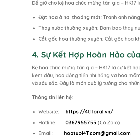
Để giữ cho kệ hoa chúc mừng tân gia – HK17 l
Đặt hoa ở nơi thoáng mát
: Tránh ánh nắng
Thay nước thường xuyên
: Đảm bảo thay nư
Cắt gốc hoa thường xuyên
: Cắt gốc hoa k
4. Sự Kết Hợp Hoàn Hảo của
Kệ hoa chúc mừng tân gia – HK17 là sự kết hợ
kem dâu, hoa đồng tiền nhí hồng và hoa mõm
và sâu sắc. Đây là món quà lý tưởng cho nhữn
Thông tin liên hệ:
Website:
https://4tfloral.vn/
Hotline:
0367955755
(
Có Zalo
)
Email:
hoatuoi4T.com@gmail.com