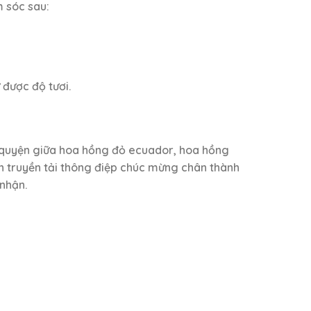
m sóc sau:
được độ tươi.
òa quyện giữa hoa hồng đỏ ecuador, hoa hồng
 truyền tải thông điệp chúc mừng chân thành
nhận.