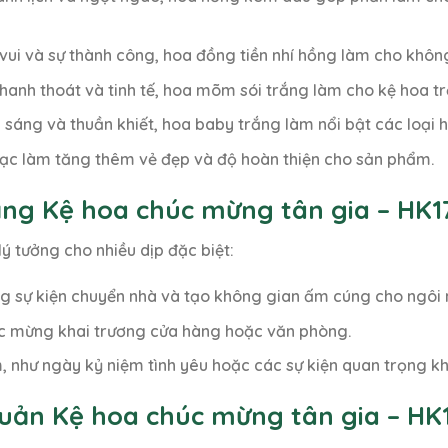
 vui và sự thành công, hoa đồng tiền nhí hồng làm cho không
thanh thoát và tinh tế, hoa mõm sói trắng làm cho kệ hoa tr
 sáng và thuần khiết, hoa baby trắng làm nổi bật các loại h
 bạc làm tăng thêm vẻ đẹp và độ hoàn thiện cho sản phẩm.
ặng Kệ hoa chúc mừng tân gia – HK1
ý tưởng cho nhiều dịp đặc biệt:
ng sự kiện chuyển nhà và tạo không gian ấm cúng cho ngôi 
úc mừng khai trương cửa hàng hoặc văn phòng.
, như ngày kỷ niệm tình yêu hoặc các sự kiện quan trọng kh
uản Kệ hoa chúc mừng tân gia – HK