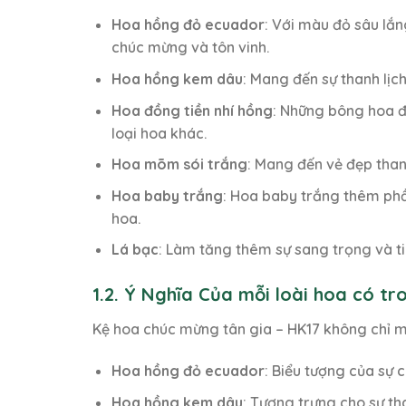
Hoa hồng đỏ ecuador
: Với màu đỏ sâu lắ
chúc mừng và tôn vinh.
Hoa hồng kem dâu
: Mang đến sự thanh lị
Hoa đồng tiền nhí hồng
: Những bông hoa đồ
loại hoa khác.
Hoa mõm sói trắng
: Mang đến vẻ đẹp than
Hoa baby trắng
: Hoa baby trắng thêm phần
hoa.
Lá bạc
: Làm tăng thêm sự sang trọng và ti
1.2. Ý Nghĩa Của mỗi loài hoa có t
Kệ hoa chúc mừng tân gia – HK17 không chỉ m
Hoa hồng đỏ ecuador
: Biểu tượng của sự
Hoa hồng kem dâu
: Tượng trưng cho sự t