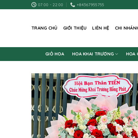
Skip
07:00 - 22:00
+84367955755
to
content
TRANG CHỦ
GIỚI THIỆU
LIÊN HỆ
CHI NHÁN
GIỎ HOA
HOA KHAI TRƯƠNG
HOA 