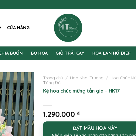
H
CỬA HÀNG
CHIA BUỒN
BÓ HOA
GIỎ TRÁI CÂY
HOA LAN HỒ ĐIỆP
Trang chủ
/
Hoa Khai Trương
/
Hoa Chúc M
Tông Đỏ
Kệ hoa chúc mừng tần gia – HK17
1.290.000
₫
ĐẶT MẪU HOA NÀY
Nhân viên sẽ xác nhận đơn hàng sớm nh