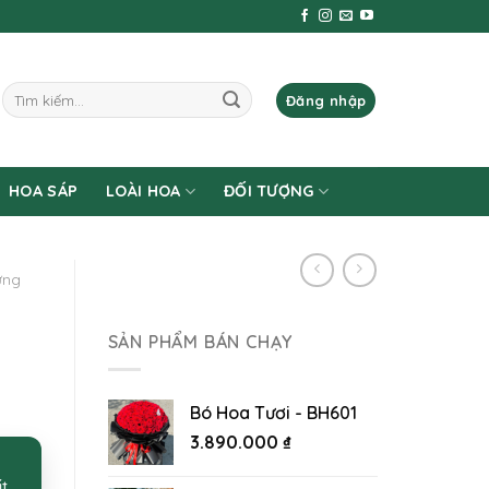
Tìm
Đăng nhập
kiếm:
HOA SÁP
LOÀI HOA
ĐỐI TƯỢNG
ừng
SẢN PHẨM BÁN CHẠY
Bó Hoa Tươi - BH601
3.890.000
₫
ất