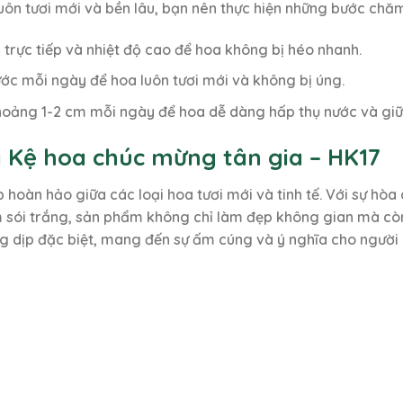
uôn tươi mới và bền lâu, bạn nên thực hiện những bước chă
 trực tiếp và nhiệt độ cao để hoa không bị héo nhanh.
ớc mỗi ngày để hoa luôn tươi mới và không bị úng.
hoảng 1-2 cm mỗi ngày để hoa dễ dàng hấp thụ nước và giữ 
 Kệ hoa chúc mừng tân gia – HK17
p hoàn hảo giữa các loại hoa tươi mới và tinh tế. Với sự h
 sói trắng, sản phẩm không chỉ làm đẹp không gian mà còn
g dịp đặc biệt, mang đến sự ấm cúng và ý nghĩa cho người 