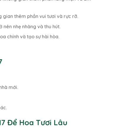
 gian thêm phần vui tươi và rực rỡ.
ở nên nhẹ nhàng và thu hút.
oa chính và tạo sự hài hòa.
7
nhà mới.
ác.
17 Để Hoa Tươi Lâu