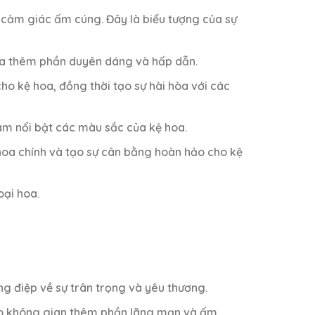
 cảm giác ấm cúng. Đây là biểu tượng của sự
oa thêm phần duyên dáng và hấp dẫn.
ho kệ hoa, đồng thời tạo sự hài hòa với các
làm nổi bật các màu sắc của kệ hoa.
 hoa chính và tạo sự cân bằng hoàn hảo cho kệ
oại hoa.
g điệp về sự trân trọng và yêu thương.
ho không gian thêm phần lãng mạn và ấm