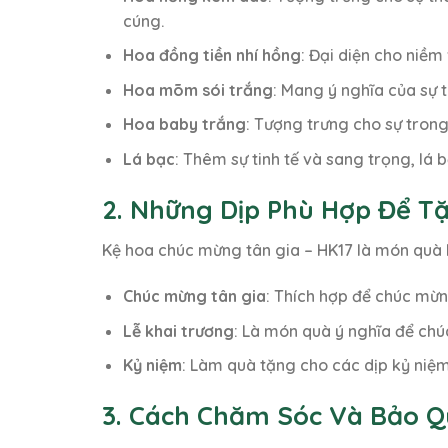
cúng.
Hoa đồng tiền nhí hồng
: Đại diện cho niềm
Hoa mõm sói trắng
: Mang ý nghĩa của sự 
Hoa baby trắng
: Tượng trưng cho sự trong
Lá bạc
: Thêm sự tinh tế và sang trọng, lá
2. Những Dịp Phù Hợp Để T
Kệ hoa chúc mừng tân gia – HK17 là món quà l
Chúc mừng tân gia
: Thích hợp để chúc mừ
Lễ khai trương
: Là món quà ý nghĩa để ch
Kỷ niệm
: Làm quà tặng cho các dịp kỷ niệm
3. Cách Chăm Sóc Và Bảo Q