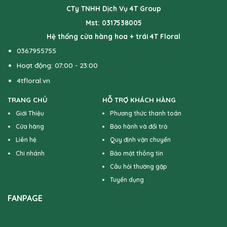
CTy TNHH Dịch Vụ 4T Group
Mst: 0317538005
Hệ thống cửa hàng hoa + trái 4T Floral
0367955755
Hoạt động: 07:00 - 23:00
4tfloral.vn
TRANG CHỦ
HỖ TRỢ KHÁCH HÀNG
Giới Thiệu
Phương thức thanh toán
Cửa hàng
Bảo hành và đổi trả
Liên hệ
Quy định vận chuyển
Chi nhánh
Bảo mật thông tin
Câu hỏi thường gặp
Tuyển dụng
FANPAGE