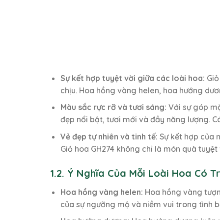
Sự kết hợp tuyệt vời giữa các loài hoa:
Giỏ
chịu. Hoa hồng vàng helen, hoa hướng dươn
Màu sắc rực rỡ và tươi sáng:
Với sự góp mặ
đẹp nổi bật, tươi mới và đầy năng lượng. C
Vẻ đẹp tự nhiên và tinh tế:
Sự kết hợp của n
Giỏ hoa GH274 không chỉ là món quà tuyệt 
1.2. Ý Nghĩa Của Mỗi Loài Hoa Có 
Hoa hồng vàng helen:
Hoa hồng vàng tượng
của sự ngưỡng mộ và niềm vui trong tình b