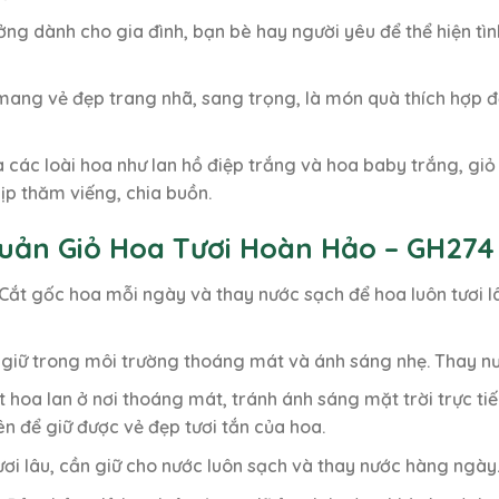
ởng dành cho gia đình, bạn bè hay người yêu để thể hiện tì
ang vẻ đẹp trang nhã, sang trọng, là món quà thích hợp để
a các loài hoa như lan hồ điệp trắng và hoa baby trắng, gi
ịp thăm viếng, chia buồn.
uản Giỏ Hoa Tươi Hoàn Hảo – GH274
Cắt gốc hoa mỗi ngày và thay nước sạch để hoa luôn tươi l
iữ trong môi trường thoáng mát và ánh sáng nhẹ. Thay nư
 hoa lan ở nơi thoáng mát, tránh ánh sáng mặt trời trực ti
 để giữ được vẻ đẹp tươi tắn của hoa.
ơi lâu, cần giữ cho nước luôn sạch và thay nước hàng ngày