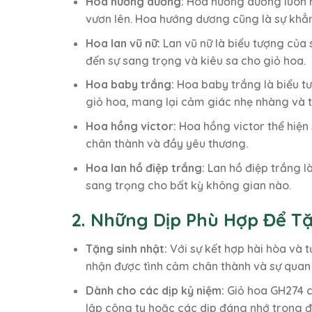
Hoa hướng dương:
Hoa hướng dương luôn ma
vươn lên. Hoa hướng dương cũng là sự khẳn
Hoa lan vũ nữ:
Lan vũ nữ là biểu tượng của 
đến sự sang trọng và kiêu sa cho giỏ hoa.
Hoa baby trắng:
Hoa baby trắng là biểu tư
giỏ hoa, mang lại cảm giác nhẹ nhàng và t
Hoa hồng victor:
Hoa hồng victor thể hiện
chân thành và đầy yêu thương.
Hoa lan hồ điệp trắng:
Lan hồ điệp trắng là
sang trọng cho bất kỳ không gian nào.
2. Những Dịp Phù Hợp Để T
Tặng sinh nhật:
Với sự kết hợp hài hòa và t
nhận được tình cảm chân thành và sự quan
Dành cho các dịp kỷ niệm:
Giỏ hoa GH274 c
lập công ty hoặc các dịp đáng nhớ trong đ