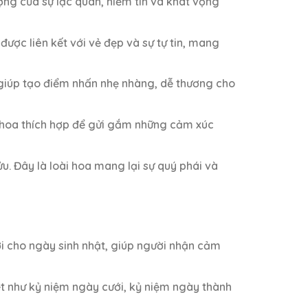
ng của sự lạc quan, niềm tin và khát vọng
ược liên kết với vẻ đẹp và sự tự tin, mang
 giúp tạo điểm nhấn nhẹ nhàng, dễ thương cho
i hoa thích hợp để gửi gắm những cảm xúc
u. Đây là loài hoa mang lại sự quý phái và
ời cho ngày sinh nhật, giúp người nhận cảm
t như kỷ niệm ngày cưới, kỷ niệm ngày thành