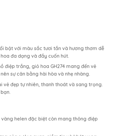
ổi bật với màu sắc tươi tắn và hương thơm dễ
ỏ hoa đa dạng và đầy cuốn hút.
hồ điệp trắng, giỏ hoa GH274 mang đến vẻ
o nên sự cân bằng hài hòa và nhẹ nhàng.
 vẻ đẹp tự nhiên, thanh thoát và sang trọng.
 bạn.
 vàng helen đặc biệt còn mang thông điệp