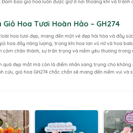
:
Đảm bảo giỏ hoa luôn được giữ ở nơi thoáng khí và tránh để
a Giỏ Hoa Tươi Hoàn Hảo – GH274
c loài hoa tươi đẹp, mang đến một vẻ đẹp hài hòa và đầy s
iỏ hoa đầy năng lượng, trong khi hoa lan vũ nữ và hoa bab
nh cảm chân thành, sự trân trọng và niềm yêu thương trong 
n quà đẹp mắt mà còn là điểm nhấn sang trọng cho không g
 vĩnh cửu, giỏ hoa GH274 chắc chắn sẽ mang đến niềm vui và s