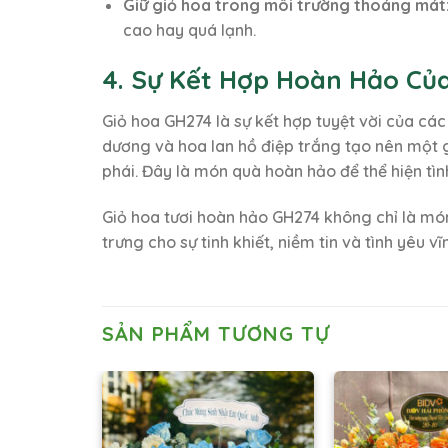
Giữ giỏ hoa trong môi trường thoáng mát
cao hay quá lạnh.
4. Sự Kết Hợp Hoàn Hảo Củ
Giỏ hoa GH274 là sự kết hợp tuyệt vời của cá
dương và hoa lan hồ điệp trắng tạo nên một g
phái. Đây là món quà hoàn hảo để thể hiện tì
Giỏ hoa tươi hoàn hảo GH274 không chỉ là mó
trưng cho sự tinh khiết, niềm tin và tình yêu
SẢN PHẨM TƯƠNG TỰ