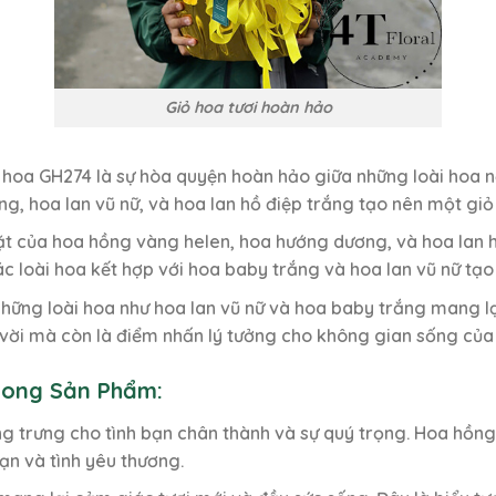
Giỏ hoa tươi hoàn hảo
 hoa GH274 là sự hòa quyện hoàn hảo giữa những loài hoa n
g, hoa lan vũ nữ, và hoa lan hồ điệp trắng tạo nên một gi
t của hoa hồng vàng helen, hoa hướng dương, và hoa lan 
ác loài hoa kết hợp với hoa baby trắng và hoa lan vũ nữ tạ
hững loài hoa như hoa lan vũ nữ và hoa baby trắng mang lại
vời mà còn là điểm nhấn lý tưởng cho không gian sống của
Trong Sản Phẩm:
 trưng cho tình bạn chân thành và sự quý trọng. Hoa hồng
ạn và tình yêu thương.