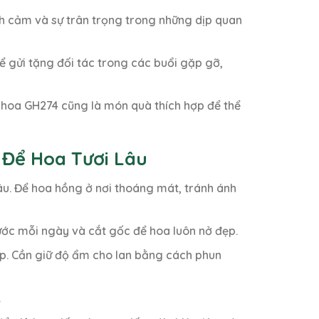
nh cảm và sự trân trọng trong những dịp quan
 gửi tặng đối tác trong các buổi gặp gỡ,
ỏ hoa GH274 cũng là món quà thích hợp để thể
 Để Hoa Tươi Lâu
âu. Để hoa hồng ở nơi thoáng mát, tránh ánh
ớc mỗi ngày và cắt gốc để hoa luôn nở đẹp.
ếp. Cần giữ độ ẩm cho lan bằng cách phun
.