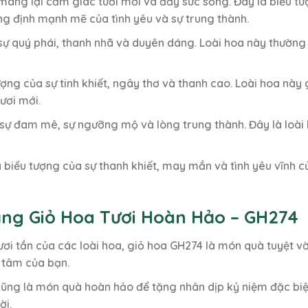
ng lại cảm giác tươi mới và đầy sức sống. Đây là biểu tượ
g định mạnh mẽ của tình yêu và sự trung thành.
sự quý phái, thanh nhã và duyên dáng. Loài hoa này thường đ
ợng của sự tinh khiết, ngây thơ và thanh cao. Loài hoa này
ươi mới.
 sự đam mê, sự ngưỡng mộ và lòng trung thành. Đây là loà
 biểu tượng của sự thanh khiết, may mắn và tình yêu vĩnh cử
ặng Giỏ Hoa Tươi Hoàn Hảo – GH274
ươi tắn của các loài hoa, giỏ hoa GH274 là món quà tuyệt v
 tâm của bạn.
ũng là món quà hoàn hảo để tặng nhân dịp kỷ niệm đặc biệ
ời.