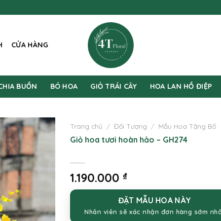
H
CỬA HÀNG
CHIA BUỒN
BÓ HOA
GIỎ TRÁI CÂY
HOA LAN HỒ ĐIỆP
Trang chủ
/
Đối Tượng
/
Mẫu Hoa Tặng Bố
Giỏ hoa tươi hoàn hảo – GH274
1.190.000
₫
ĐẶT MẪU HOA NÀY
Nhân viên sẽ xác nhận đơn hàng sớm nh