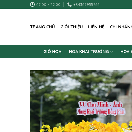
Skip
07:00 - 22:00
+84367955755
to
content
TRANG CHỦ
GIỚI THIỆU
LIÊN HỆ
CHI NHÁN
GIỎ HOA
HOA KHAI TRƯƠNG
HOA 