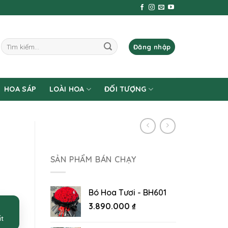
Tìm
Đăng nhập
kiếm:
HOA SÁP
LOÀI HOA
ĐỐI TƯỢNG
SẢN PHẨM BÁN CHẠY
Bó Hoa Tươi - BH601
3.890.000
₫
ất