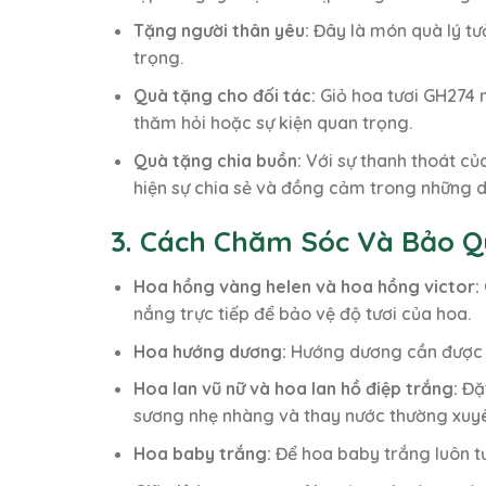
Tặng người thân yêu:
Đây là món quà lý tư
trọng.
Quà tặng cho đối tác:
Giỏ hoa tươi GH274 m
thăm hỏi hoặc sự kiện quan trọng.
Quà tặng chia buồn:
Với sự thanh thoát củ
hiện sự chia sẻ và đồng cảm trong những d
3. Cách Chăm Sóc Và Bảo Q
Hoa hồng vàng helen và hoa hồng victor:
nắng trực tiếp để bảo vệ độ tươi của hoa.
Hoa hướng dương:
Hướng dương cần được g
Hoa lan vũ nữ và hoa lan hồ điệp trắng:
Đặt
sương nhẹ nhàng và thay nước thường xuyên
Hoa baby trắng:
Để hoa baby trắng luôn tư