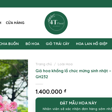
H
CỬA HÀNG
CHIA BUỒN
BÓ HOA
GIỎ TRÁI CÂY
HOA LAN HỒ ĐIỆP
Trang chủ
/
Loài Hoa
Giỏ hoa khổng lồ chúc mừng sinh nhật –
GH232
1.400.000
₫
ĐẶT MẪU HOA NÀY
Nhân viên sẽ xác nhận đơn hàng sớm nh