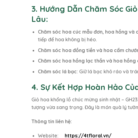
3. Hướng Dẫn Chăm Sóc Giỏ
Lâu:
Chăm sóc hoa cúc mẫu đơn, hoa hồng và c
tiếp để hoa không bị héo.
Chăm sóc hoa đồng tiền và hoa cẩm chướ
Chăm sóc hoa hồng lạc thần và hoa hồng 
Chăm sóc lá bạc
: Giữ lá bạc khô ráo và tr
4. Sự Kết Hợp Hoàn Hảo Của
Giỏ hoa khổng lồ chúc mừng sinh nhật – GH232
tượng vừa sang trọng. Đây là món quà lý tưởn
Thông tin liên hệ:
Website:
https://4tfloral.vn/