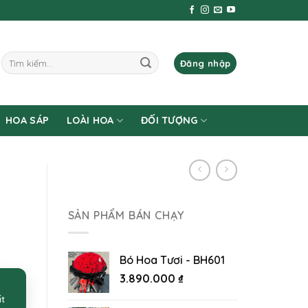
Tìm
Đăng nhập
kiếm:
HOA SÁP
LOÀI HOA
ĐỐI TƯỢNG
SẢN PHẨM BÁN CHẠY
Bó Hoa Tươi - BH601
3.890.000
₫
ất