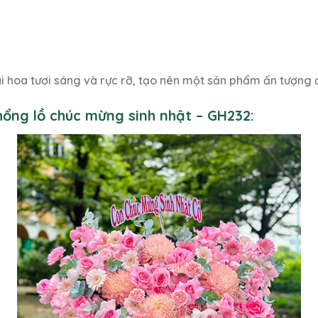
oài hoa tươi sáng và rực rỡ, tạo nên một sản phẩm ấn tượng 
hổng lồ chúc mừng sinh nhật – GH232: