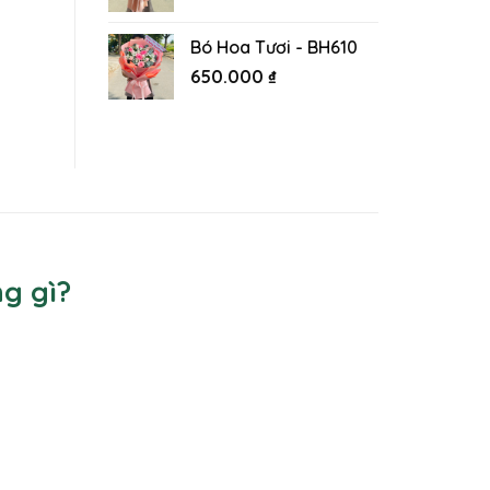
Bó Hoa Tươi - BH610
650.000
₫
g gì?