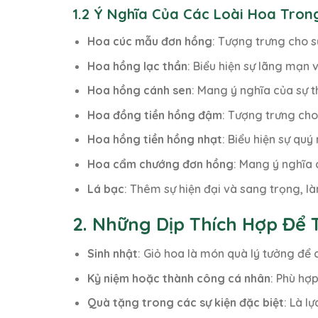
1.2 Ý Nghĩa Của Các Loài Hoa Trong
Hoa cúc mẫu đơn hồng
: Tượng trưng cho s
Hoa hồng lạc thần
: Biểu hiện sự lãng mạn 
Hoa hồng cánh sen
: Mang ý nghĩa của sự t
Hoa đồng tiền hồng đậm
: Tượng trưng cho
Hoa hồng tiền hồng nhạt
: Biểu hiện sự qu
Hoa cẩm chướng đơn hồng
: Mang ý nghĩa 
Lá bạc
: Thêm sự hiện đại và sang trọng, là
2. Những Dịp Thích Hợp Để 
Sinh nhật
: Giỏ hoa là món quà lý tưởng để
Kỷ niệm hoặc thành công cá nhân
: Phù hợ
Quà tặng trong các sự kiện đặc biệt
: Là l