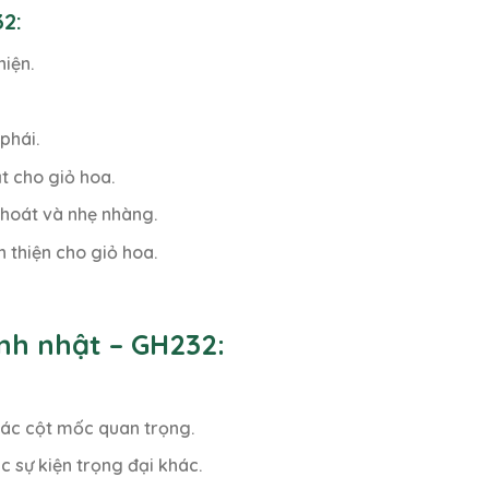
2:
iện.
phái.
t cho giỏ hoa.
thoát và nhẹ nhàng.
 thiện cho giỏ hoa.
nh nhật – GH232:
các cột mốc quan trọng.
c sự kiện trọng đại khác.