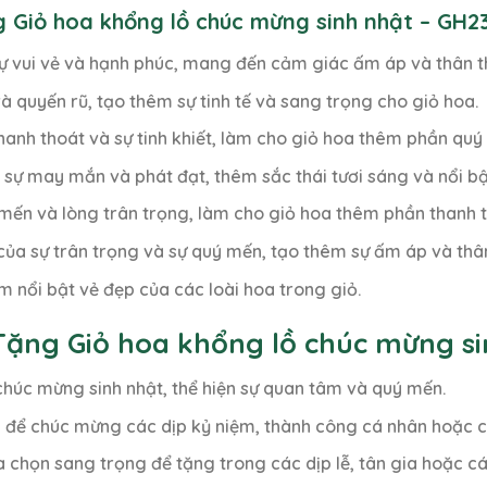
 Giỏ hoa khổng lồ chúc mừng sinh nhật – GH23
ự vui vẻ và hạnh phúc, mang đến cảm giác ấm áp và thân th
và quyến rũ, tạo thêm sự tinh tế và sang trọng cho giỏ hoa.
hanh thoát và sự tinh khiết, làm cho giỏ hoa thêm phần quý 
 sự may mắn và phát đạt, thêm sắc thái tươi sáng và nổi bậ
ý mến và lòng trân trọng, làm cho giỏ hoa thêm phần thanh 
của sự trân trọng và sự quý mến, tạo thêm sự ấm áp và thân
m nổi bật vẻ đẹp của các loài hoa trong giỏ.
Tặng Giỏ hoa khổng lồ chúc mừng si
 chúc mừng sinh nhật, thể hiện sự quan tâm và quý mến.
p để chúc mừng các dịp kỷ niệm, thành công cá nhân hoặc 
ựa chọn sang trọng để tặng trong các dịp lễ, tân gia hoặc cá