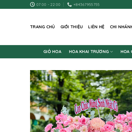
Skip
07:00 - 22:00
+84367955755
to
content
TRANG CHỦ
GIỚI THIỆU
LIÊN HỆ
CHI NHÁN
GIỎ HOA
HOA KHAI TRƯƠNG
HOA 