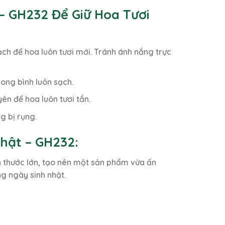
– GH232 Để Giữ Hoa Tươi
ch để hoa luôn tươi mới. Tránh ánh nắng trực
ong bình luôn sạch.
ên để hoa luôn tươi tắn.
g bị rụng.
hật – GH232:
h thước lớn, tạo nên một sản phẩm vừa ấn
g ngày sinh nhật.