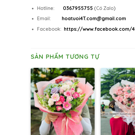
Hotline:
0367955755
(
Có Zalo
)
Email:
hoatuoi4T.com@gmail.com
Facebook:
https://www.facebook.com/4t
SẢN PHẨM TƯƠNG TỰ