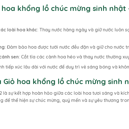
 hoa khổng lồ chúc mừng sinh nhật 
ác loài hoa khác
: Thay nước hàng ngày và giữ nước luôn sạ
ng
: Đảm bảo hoa được tưới nước đều đặn và giữ cho nước tr
cánh sen
: Cắt tỉa các cành hoa héo và thay nước thường xuy
ánh tiếp xúc lâu dài với nước để duy trì vẻ sáng bóng và khôn
 Giỏ hoa khổng lồ chúc mừng sinh n
 là sự kết hợp hoàn hảo giữa các loài hoa tươi sáng và kíc
g để thể hiện sự chúc mừng, quý mến và sự yêu thương tron